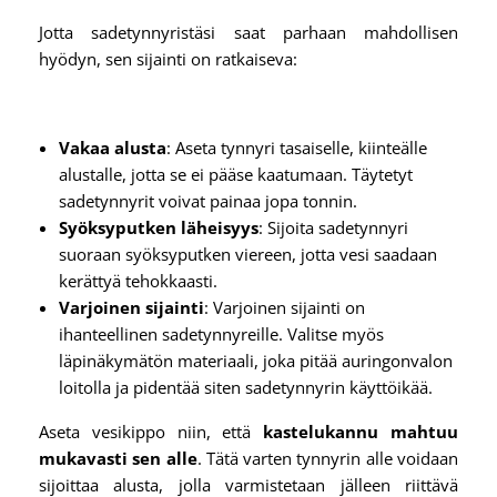
Jotta sadetynnyristäsi saat parhaan mahdollisen
hyödyn, sen sijainti on ratkaiseva:
Vakaa alusta
: Aseta tynnyri tasaiselle, kiinteälle
alustalle, jotta se ei pääse kaatumaan. Täytetyt
sadetynnyrit voivat painaa jopa tonnin.
Syöksyputken läheisyys
: Sijoita sadetynnyri
suoraan syöksyputken viereen, jotta vesi saadaan
kerättyä tehokkaasti.
Varjoinen sijainti
: Varjoinen sijainti on
ihanteellinen sadetynnyreille. Valitse myös
läpinäkymätön materiaali, joka pitää auringonvalon
loitolla ja pidentää siten sadetynnyrin käyttöikää.
Aseta vesikippo niin, että
kastelukannu mahtuu
mukavasti sen alle
. Tätä varten tynnyrin alle voidaan
sijoittaa alusta, jolla varmistetaan jälleen riittävä