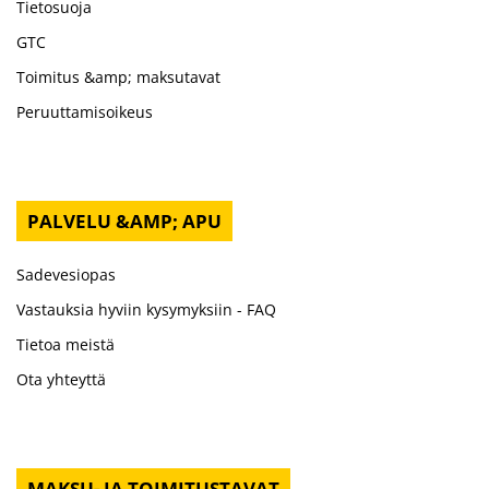
Tietosuoja
GTC
Toimitus &amp; maksutavat
Peruuttamisoikeus
PALVELU &AMP; APU
Sadevesiopas
Vastauksia hyviin kysymyksiin - FAQ
Tietoa meistä
Ota yhteyttä
MAKSU- JA TOIMITUSTAVAT