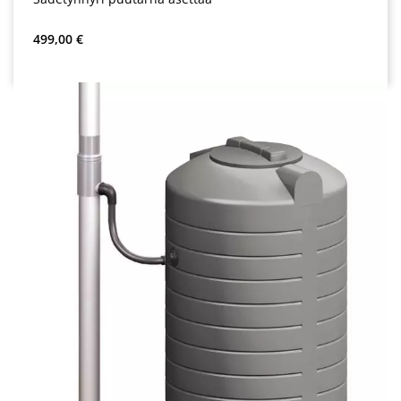
Normaali hinta:
499,00 €