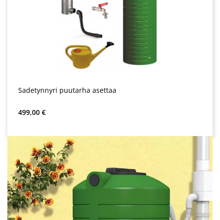
Sadetynnyri puutarha asettaa
Normaali hinta:
499,00 €