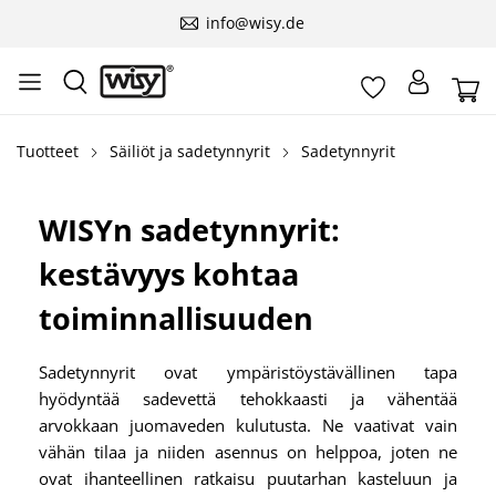
info@wisy.de
Tuotteet
Säiliöt ja sadetynnyrit
Sadetynnyrit
WISYn sadetynnyrit:
kestävyys kohtaa
toiminnallisuuden
Sadetynnyrit ovat ympäristöystävällinen tapa
hyödyntää sadevettä tehokkaasti ja vähentää
arvokkaan juomaveden kulutusta. Ne vaativat vain
vähän tilaa ja niiden asennus on helppoa, joten ne
ovat ihanteellinen ratkaisu puutarhan kasteluun ja