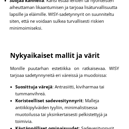
Suojaa kannella
: Kansi estää lehtien tai hyönteisten
aiheuttaman likaantumisen ja tarjoaa lisäturvallisuutta
lapsille ja eläimille. WISY-sadetynnyrit on suunniteltu
siten, että ne voidaan sulkea turvallisesti riskien
minimoimiseksi.
Nykyaikaiset mallit ja värit
Monille puutarhan estetiikka on ratkaisevaa. WISY
tarjoaa sadetynnyreitä eri väreissä ja muodoissa:
Suosittuja värejä
: Antrasiitti, kiviharmaa tai
tummanvihreä.
Koristeelliset sadevesitynnyrit
: Malleja
antiikkipylväiden tyyliin, minimalistisessa
muotoilussa tai yksinkertaisesti pelkistettyjä ja
toimivia.
Käytännölliset ominaisuudet
: Sadevesitynnyrit,