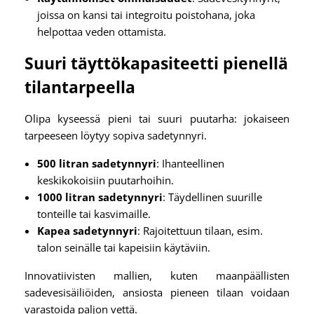
joissa on kansi tai integroitu poistohana, joka
helpottaa veden ottamista.
Suuri täyttökapasiteetti pienellä
tilantarpeella
Olipa kyseessä pieni tai suuri puutarha: jokaiseen
tarpeeseen löytyy sopiva sadetynnyri.
500 litran sadetynnyri
: Ihanteellinen
keskikokoisiin puutarhoihin.
1000 litran sadetynnyri
: Täydellinen suurille
tonteille tai kasvimaille.
Kapea sadetynnyri
: Rajoitettuun tilaan, esim.
talon seinälle tai kapeisiin käytäviin.
Innovatiivisten mallien, kuten maanpäällisten
sadevesisäiliöiden, ansiosta pieneen tilaan voidaan
varastoida paljon vettä.