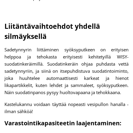
Liitäntävaihtoehdot yhdellä
silmäyksellä
Sadetynnyrin liittäminen syöksyputkeen on erityisen
helppoa ja tehokasta erityisesti kehitetyillä WISY-
suodatinkeräimillä. Suodatinkeräin ohjaa puhdasta vettä
sadetynnyriin, ja siinä on itsepuhdistuva suodatintoiminto,
joka huuhtelee automaattisesti karkeat ja hienot
likapartikkelit, kuten lehdet ja sammaleet, syöksyputkeen.
Näin suodatinpanos pysyy huoltovapaana ja tehokkaana.
Kastelukannu voidaan täyttää nopeasti vesipullon hanalla -
ilman sähköä!
Varastointikapasiteetin laajentaminen: