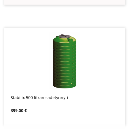
Stabilix 500 litran sadetynnyri
Normaali hinta:
399,00 €