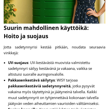
Suurin mahdollinen käyttöikä:
Hoito ja suojaus
Jotta sadetynnyrisi kestää pitkään, noudata seuraavia
vinkkejä:
UV-suojaus
: UV-kestävästä muovista valmistettu
sadetynnyri säilyy kestävänä ja vakaana, vaikka se
altistuisi suoralle auringonvalolle.
Pakkasenkestävä säilytys
: WISY tarjoaa
pakkasenkestäviä sadetynnyreitä
, jotka pysyvät
vakaina myös täytettyinä ja jäätyneinä talvella. Kaikki
muut sadetynnyrit on tyhjennettävä kokonaan talvella
jäätyvän veden aiheuttamien vaurioiden välttämiseksi.