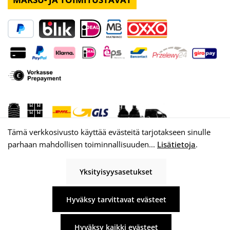
Tämä verkkosivusto käyttää evästeitä tarjotakseen sinulle
parhaan mahdollisen toiminnallisuuden...
Lisätietoja
.
Yksityisyysasetukset
© 2026 WISY AG
Hyväksy tarvittavat evästeet
Hyväksy kaikki evästeet
Kaikki hinnat sis. alv plus
toimituskulut
ja mahdolliset toimituskulut, ellei toisin