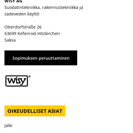
WISY AG
Suodatintekniikka, rakennustekniikka ja
sadeveden käyttö
Oberdorfstraße 26
63699 Kefenrod-Hitzkirchen
Saksa
Sopimuksen peruuttaminen
OIKEUDELLISET ASIAT
Jälki