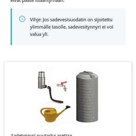
eivät pääse lisääntymään.
Vihje: Jos sadevesisuodatin on sijoitettu
ylimmälle tasolle, sadevesitynnyri ei voi
valua yli.
Sadetynnyri puutarha asettaa