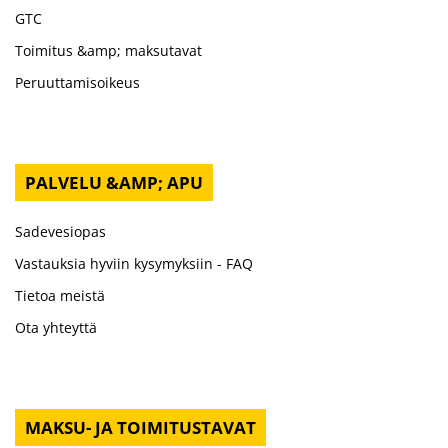
GTC
Toimitus &amp; maksutavat
Peruuttamisoikeus
PALVELU &AMP; APU
Sadevesiopas
Vastauksia hyviin kysymyksiin - FAQ
Tietoa meistä
Ota yhteyttä
MAKSU- JA TOIMITUSTAVAT