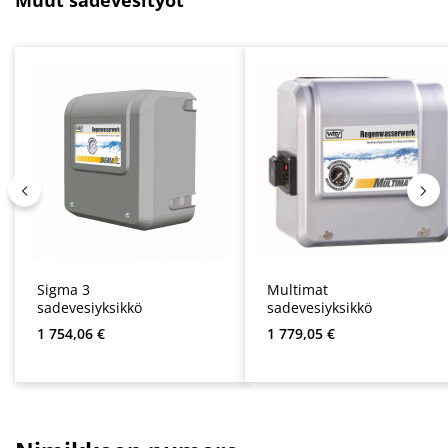
Sigma 3
Multimat
sadevesiyksikkö
sadevesiyksikkö
Normaali hinta:
Normaali hinta:
1 754,06 €
1 779,05 €