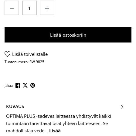
Tuotteen määrä: Anna haluamasi määrä tai 
Lisää ostoskoriin
Lisää toivelistalle
Tuotenumero:
RW 9825
Jakaa
KUVAUS
OPTIMA PLUS -sadevesilaitteessa yhdistyvät kaikki
toimintaan tarvittavat osat yhteen laitteeseen. Se
mahdollistaa vede…
Lisää