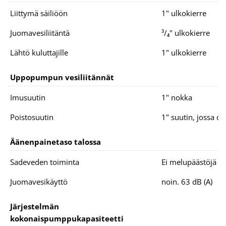
Liittymä säiliöön
1" ulkokierre
Juomavesiliitäntä
³/₄" ulkokierre
Lähtö kuluttajille
1" ulkokierre
Uppopumpun vesiliitännät
Imusuutin
1" nokka
Poistosuutin
1" suutin, jossa on
Äänenpainetaso talossa
Sadeveden toiminta
Ei melupäästöjä
Juomavesikäyttö
noin. 63 dB (A)
Järjestelmän
kokonaispumppukapasiteetti