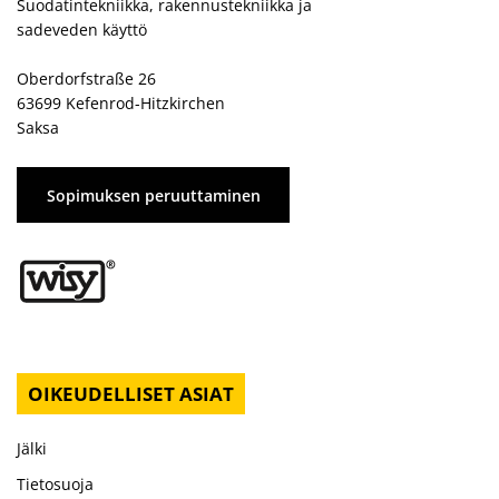
Suodatintekniikka, rakennustekniikka ja
sadeveden käyttö
Oberdorfstraße 26
63699 Kefenrod-Hitzkirchen
Saksa
Sopimuksen peruuttaminen
OIKEUDELLISET ASIAT
Jälki
Tietosuoja