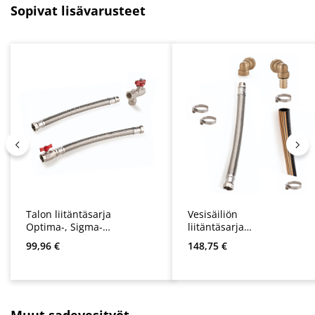
Ohita tuotegalleria
Sopivat lisävarusteet
Talon liitäntäsarja
Vesisäiliön
Optima-, Sigma-
liitäntäsarja
ja Multimat- /
Multimat, Sigma,
Normaali hinta:
Normaali hinta:
99,96 €
148,75 €
Sigura 9 -
Optima, Optima
erotusasemalle.
Plus, Multigo ja
AspriPlus -
vessanpönttöihin.
Ohita tuotegalleria
Muut sadevesityöt