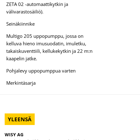
ZETA 02 -automaattikytkin ja
välivarastosäiliö).
Seinäkiinnike
Multigo 205 uppopumppu, jossa on
kelluva hieno imusuodatin, imuletku,
takaiskuventtiili, kellukekytkin ja 22 m:n
kaapelin jatke.
Pohjalevy uppopumppua varten
Merkintäsarja
YLEENSÄ
WISY AG