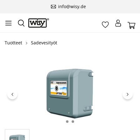
info@wisy.de
Tuotteet
Sadevesityöt
Ohita kuvagalleria