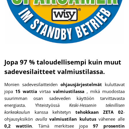
Jopa 97 % taloudellisempi kuin muut
sadevesilaitteet valmiustilassa.
Monien sadevesilaitteiden
ohjausjärjestelmät
kuluttavat
jopa
15 wattia
virtaa
valmiustilassa
, mikä muodostaa
suurimman osan sadeveden käyttöön tarvittavasta
energiasta. Yhteistyössä
Keski-Hessenin teknillisen
korkeakoulun
kanssa kehitetyn
tehokkaan
ZETA 02
-
ohjausyksikön
avulla
valmiustilan kulutus
vähenee alle
0,2 wattiin
. Tämä merkitsee jopa
97 prosentin