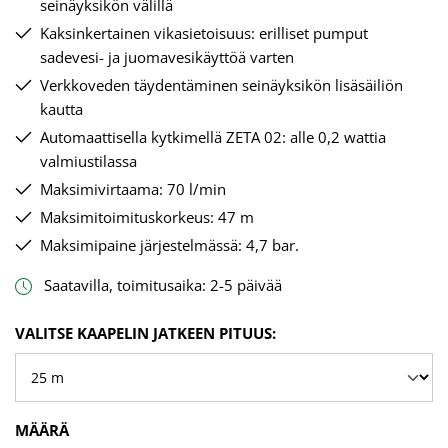
seinäyksikön välillä
Kaksinkertainen vikasietoisuus: erilliset pumput
sadevesi- ja juomavesikäyttöä varten
Verkkoveden täydentäminen seinäyksikön lisäsäiliön
kautta
Automaattisella kytkimellä ZETA 02: alle 0,2 wattia
valmiustilassa
Maksimivirtaama: 70 l/min
Maksimitoimituskorkeus: 47 m
Maksimipaine järjestelmässä: 4,7 bar.
Saatavilla, toimitusaika: 2-5 päivää
VALITSE
VALITSE KAAPELIN JATKEEN PITUUS:
MÄÄRÄ