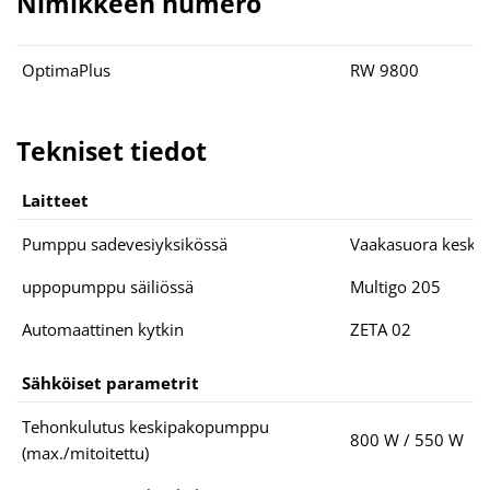
Nimikkeen numero
OptimaPlus
RW 9800
Tekniset tiedot
Laitteet
Pumppu sadevesiyksikössä
Vaakasuora kesk
uppopumppu säiliössä
Multigo 205
Automaattinen kytkin
ZETA 02
Sähköiset parametrit
Tehonkulutus keskipakopumppu
800 W / 550 W
(max./mitoitettu)