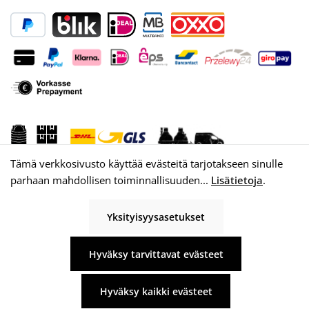
Tämä verkkosivusto käyttää evästeitä tarjotakseen sinulle
parhaan mahdollisen toiminnallisuuden...
Lisätietoja
.
Yksityisyysasetukset
© 2026 WISY AG
Hyväksy tarvittavat evästeet
Hyväksy kaikki evästeet
Kaikki hinnat sis. alv plus
toimituskulut
ja mahdolliset toimituskulut, ellei toisin
mainita.