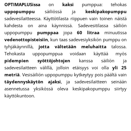
OPTIMAPLUSissa
on
kaksi
pumppua: tehokas
uppopumppu
säiliössä ja
keskipakopumppu
sadevesilaitteessa. Käyttötilasta riippuen vain toinen näistä
kahdesta on aina käynnissä. Sadevesitilassa säiliön
uppopumppu
pumppaa
jopa
60 litraa
minuutissa
vedenottopisteisiin
, kun taas sadevesiyksikön pumppu on
tyhjäkäynnillä,
jotta vältetään
meluhaitta
talossa.
Tehokasta uppopumppua voidaan käyttää myös
pidempien syöttöjohtojen
kanssa säiliön ja
sadevesilaitteen välillä, jolloin etäisyys voi olla
yli 25
metriä
. Vesisäiliön uppopumppu kytkeytyy pois päältä vain
täydennyskäytön
ajaksi
, ja sadevesilaitteen seinään
asennetussa yksikössä oleva keskipakopumppu siirtyy
käyttökuntoon.