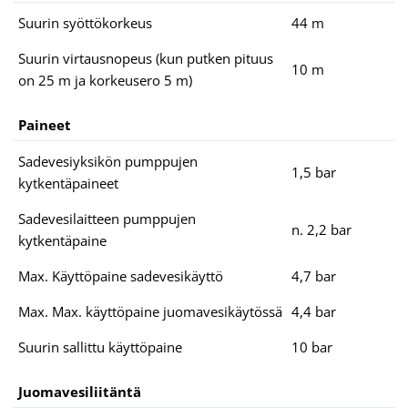
Suurin syöttökorkeus
44 m
Suurin virtausnopeus (kun putken pituus
10 m
on 25 m ja korkeusero 5 m)
Paineet
Sadevesiyksikön pumppujen
1,5 bar
kytkentäpaineet
Sadevesilaitteen pumppujen
n. 2,2 bar
kytkentäpaine
Max. Käyttöpaine sadevesikäyttö
4,7 bar
Max. Max. käyttöpaine juomavesikäytössä
4,4 bar
Suurin sallittu käyttöpaine
10 bar
Juomavesiliitäntä