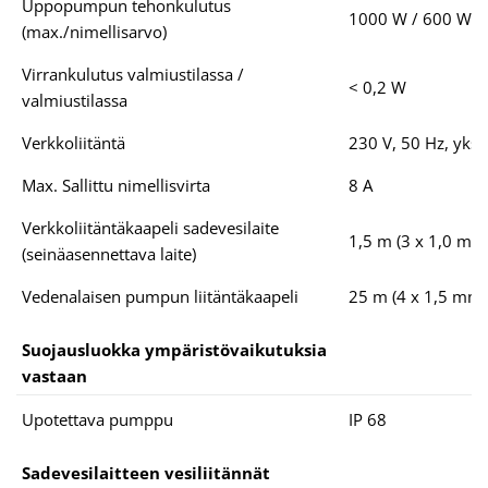
Uppopumpun tehonkulutus
1000 W / 600 W
(max./nimellisarvo)
Virrankulutus valmiustilassa /
< 0,2 W
valmiustilassa
Verkkoliitäntä
230 V, 50 Hz, yksi
Max. Sallittu nimellisvirta
8 A
Verkkoliitäntäkaapeli sadevesilaite
1,5 m (3 x 1,0 mm
(seinäasennettava laite)
Vedenalaisen pumpun liitäntäkaapeli
25 m (4 x 1,5 mm²
Suojausluokka ympäristövaikutuksia
vastaan
Upotettava pumppu
IP 68
Sadevesilaitteen vesiliitännät