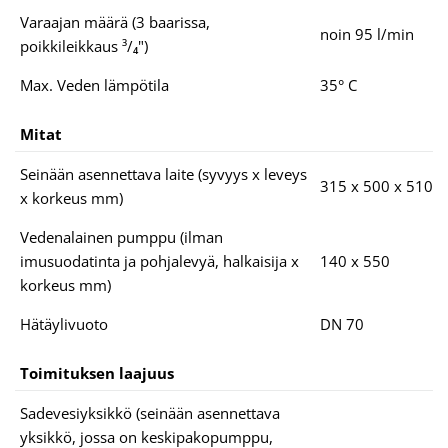
Varaajan määrä (3 baarissa,
noin 95 l/min
poikkileikkaus ³/₄")
Max. Veden lämpötila
35° C
Mitat
Seinään asennettava laite (syvyys x leveys
315 x 500 x 510
x korkeus mm)
Vedenalainen pumppu (ilman
imusuodatinta ja pohjalevyä, halkaisija x
140 x 550
korkeus mm)
Hätäylivuoto
DN 70
Toimituksen laajuus
Sadevesiyksikkö (seinään asennettava
yksikkö, jossa on keskipakopumppu,