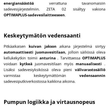
energiansäästöä
verrattuna tavanomaisiin
sadevesijärjestelmiin. ZETA 02 sisältyy vakiona
OPTIMAPLUS-sadevesilaitteeseen
.
Keskeytymätön vedensaanti
Pitkäaikaisen
kuivan jakson
aikana järjestelmä siirtyy
automaattisesti
juomavesitilaan
, jolloin säiliössä oleva
kellukekytkin toimii
anturina
. Tarvittaessa
OPTIMAPLUS
voidaan
kytkeä
juomavesitilaan myös
manuaalisesti
.
Lisäksi sadevesiyksikössä oleva pieni
välivarastosäiliö
varmistaa keskeytymättömän
vedensaannin
sadevesiputkiverkostossa kaikkina aikoina.
Pumpun logiikka ja virtausnopeus