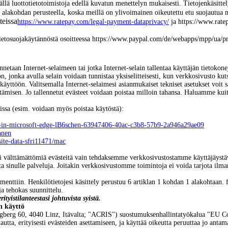
ämällä luottotietotoimistoja edellä kuvatun menettelyn mukaisesti. Tietojenkäsit
n f alakohdan perusteella, koska meillä on ylivoimainen oikeutettu etu suojautua
teissa
https://www.ratepay.com/legal-payment-dataprivacy/
ja
https://www.rate
 tietosuojakäytännöstä osoitteessa
https://www.paypal.com/de/webapps/mpp/ua/pri
ennetaan Internet-selaimeen tai jotka Internet-selain tallentaa käyttäjän tietoko
, jonka avulla selain voidaan tunnistaa yksiselitteisesti, kun verkkosivusto kut
en käyttöön. Valitsemalla Internet-selaimesi asianmukaiset tekniset asetukset voi
hettämisen. Jo tallennetut evästeet voidaan poistaa milloin tahansa. Haluamme k
missa (esim. voidaan myös poistaa käytöstä):
es-in-microsoft-edge-lB6schen-63947406-40ac-c3b8-57b9-2a946a29ae09
hnen
site-data-sfri11471/mac
sesti välttämättömiä evästeitä vain tehdaksemme verkkosivustostamme käyttäjäys
 sinulle palveluja. Joitakin verkkosivustomme toimintoja ei voida tarjota ilman
enttiin. Henkilötietojesi käsittely perustuu 6 artiklan 1 kohdan 1 alakohtaan.
a tehokas suunnittelu.
tyistilanteestasi johtuvista syistä.
n käyttö
60, 4040 Linz, Itävalta; "ACRIS") suostumuksenhallintatyökalua "EU Cooki
autta, erityisesti evästeiden asettamiseen, ja käyttää oikeutta peruuttaa jo ant