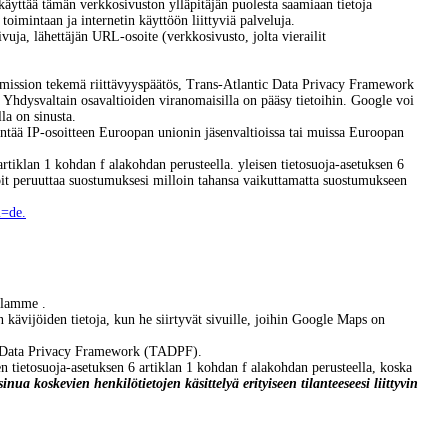
käyttää tämän verkkosivuston ylläpitäjän puolesta saamiaan tietoja
oimintaan ja internetin käyttöön liittyviä palveluja.
ivuja, lähettäjän URL-osoite (verkkosivusto, jolta vierailit
ission tekemä riittävyyspäätös, Trans-Atlantic Data Privacy Framework
 Yhdysvaltain osavaltioiden viranomaisilla on pääsy tietoihin. Google voi
lla on sinusta.
entää IP-osoitteen Euroopan unionin jäsenvaltioissa tai muissa Euroopan
tiklan 1 kohdan f alakohdan perusteella. yleisen tietosuoja-asetuksen 6
Voit peruuttaa suostumuksesi milloin tahansa vaikuttamatta suostumukseen
l=de.
ollamme
.
n kävijöiden tietoja, kun he siirtyvät sivuille, joihin Google Maps on
tic Data Privacy Framework (TADPF).
en tietosuoja-asetuksen 6 artiklan 1 kohdan f alakohdan perusteella, koska
nua koskevien henkilötietojen käsittelyä erityiseen tilanteeseesi liittyvin