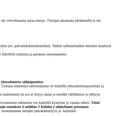
ole velvollisuutta antaa tietoja. Tietojen antamatta jättämisellä ei ole
ihin (ns. palvelinlokitiedostoihin). Näihin tallennettuihin tietoihin kuuluvat
e häiriötön toiminta ja parantaa tarjontaamme.
yhteydenotto sähköpostitse.
. Tietojen käsittelyn tarkoituksena on käsitellä yhteydenottopyyntöäsi ja
laatiminen) tai jos se liittyy sinun ja meidän välillämme jo tehtyyn
ivoimainen oikeutettu etu käsitellä kyselyäsi ja vastata siihen.
Tässä
tosuoja-asetuksen 6 artiklan 1 kohdan f alakohtaan perustuen.
 suostumustasi tietojen jatkokäsittelyyn ja -käyttöön.