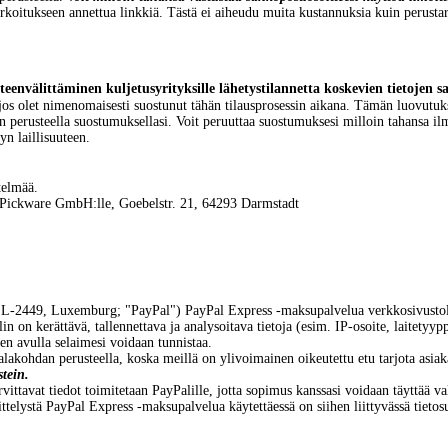
koitukseen annettua linkkiä. Tästä ei aiheudu muita kustannuksia kuin perustar
teen
välittäminen kuljetusyrityksille lähetystilannetta koskevien tietojen s
os olet nimenomaisesti suostunut tähän tilausprosessin aikana. Tämän luovutukse
 perusteella suostumuksellasi. Voit peruuttaa suostumuksesi milloin tahansa ilmoi
n laillisuuteen.
telmää.
Pickware GmbH:
lle
, Goebelstr. 21, 64293 Darmstadt
 L-2449, Luxemburg; "PayPal") PayPal Express -maksupalvelua verkkosivustolla
kerättävä, tallennettava ja analysoitava tietoja (esim. IP-osoite, laitetyyppi, 
en avulla selaimesi voidaan tunnistaa.
 alakohdan perusteella, koska meillä on ylivoimainen oikeutettu etu tarjota asiaka
stein.
vittavat tiedot toimitetaan PayPalille, jotta sopimus kanssasi voidaan täyttää va
sittelystä PayPal Express -maksupalvelua käytettäessä on siihen liittyvässä tieto