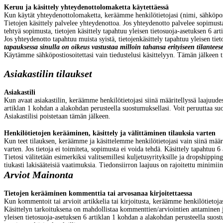
Keruu ja käsittely yhteydenottolomaketta käytettäessä
Kun käytät yhteydenottolomaketta, keräämme henkilötietojasi (nimi, sähköpostio
T
ietojen käsittely palvelee yhteydenottoa.
Jos yhteydenotto palvelee sopimusta 
tehtyä sopimusta, tietojen käsittely tapahtuu yleisen tietosuoja-asetuksen 6 a
Jos yhteydenotto tapahtuu muista syistä, tietojenkäsittely tapahtuu yleisen tie
tapauksessa sinulla on oikeus vastustaa milloin tahansa erityiseen tilanteese
Käytämme sähköpostiosoitettasi vain tiedustelusi käsittelyyn. Tämän jälkeen tie
Asiakastilin tilaukset
Asiakastili
Kun avaat asiakastilin, keräämme henkilötietojasi siinä määritellyssä laajuudes
artiklan 1 kohdan a alakohdan perusteella suostumuksellasi. Voit peruuttaa suos
Asiakastilisi poistetaan tämän jälkeen.
Henkilötietojen kerääminen, käsittely ja välittäminen tilauksia varten
Kun teet tilauksen, keräämme ja käsittelemme henkilötietojasi vain siinä määri
varten. Jos tietoja ei toimiteta, sopimusta ei voida tehdä. Käsittely tapahtuu 
Tietosi välitetään esimerkiksi valitsemillesi kuljetusyrityksille ja dropshippin
tiukasti lakisääteisiä vaatimuksia. Tiedonsiirron laajuus on rajoitettu minimiin
Arviot
Mainonta
Tietojen kerääminen kommenttia tai arvosanaa kirjoitettaessa
Kun kommentoit tai arvioit artikkelia tai kirjoitusta, keräämme henkilötietoja
Käsittelyn tarkoituksena on mahdollistaa kommenttien/arviointien antaminen j
yleisen tietosuoja-asetuksen 6 artiklan 1 kohdan a alakohdan perusteella suost