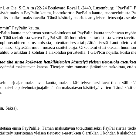
.l. et Cie, S.C.A.:n (22-24 Boulevard Royal L-2449, Luxemburg; "PayPal") P
 käytät maksun PayPalin kautta, luottokorttia PayPalin kautta, suoraveloitusta
i valitsemallasi maksutavalla. Tämä käsittely suoritetaan yleisen tietosuoja-asetu
emmin" PayPalin kautta.
yPalin kautta tapahtuvan suoraveloituksen tai PayPalin kautta tapahtuvan myöh
. Tätä tarkoitusta varten PayPal välittää luottotietojen tarkistusta varten tarvitt
pimussuhteen perustamisesta, toteuttamisesta tai päättämisestä. Luottotieto voi si
askennassa käytetään muun muassa osoitetietoja. Oikeutetut etusi otetaan huomioo
pahtuu 6 artiklan 1 kohdan 1 alakohdan perusteella. f GDPR:n nojalla, koska me
ustaa tätä sinua koskevien henkilötietojen käsittelyä yleisen tietosuoja-asetuk
ytämäsi maksutavan kanssa. Tietojen toimittamatta jättäminen tarkoittaa, että s
ntarjoajan maksutavan kautta, maksun käsittelyyn tarvittavat tiedot välitetään 
nomaiselle palveluntarjoajalle tämän maksutavan käsittelyä varten. Tämä käsitte
m.
n, Saksa).
älitetään ensin PayPalille. Tämän maksutavan toteuttamiseksi PayPal siirtää tie
sittely suoritetaan yleisen tietosuoja-asetuksen 6 artiklan 1 kohdan b alakohdan