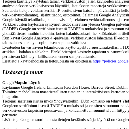
Tietojen käsittelyä käytetään tämän verkkosivuston ja sen kävijöiden analysoi
analysoidakseen verkkosivuston käyttöäsi, laatiakseen raportteja verkkosivusto
Seuraavia tietoja voidaan kerätä: IP-osoite, sivun katselun päivämäärä ja kellon
verkkosivustollamme), sijaintitiedot, ostotoimet. Selaimesi Google Analyticsi
Google käyttää tekniikoita, kuten evästeitä, selaimen verkkotallennusta ja seu
Verkkosivuston käytöstäsi syntyneet tiedot siirretään yleensä Googlen palveli
(TADPF).
Google on sertifioinut itsensä TADPF:n mukaiseksi ja sitoutunut näi
yhdistää tietosi muihin tietoihin, kuten hakuhistoriaasi, henkilökohtaisiin tilei
Kun käytät Google Analytics 4 -palvelua, verkkosivustosi lähettämä IP-osoite
talousalueesta tehdyn sopimuksen sopimusvaltioissa.
Evästeiden tai vastaavien tekniikoiden käyttö tapahtuu suostumuksellasi TTDS
artiklan 1 kohdan a alakohta. Henkilötietojesi käsittely tapahtuu suostumukse
perustuvan käsittelyn laillisuuteen ennen sen peruuttamista.
Lisätietoja käyttöehdoista ja tietosuojasta on osoitteissa
https://policies.googl
Lisäosat ja muut
GoogleMapsin käyttö
K
äytämme Google
Ireland Limitedin (Gordon House, Barrow Street, Dublin 4
Toiminto mahdollistaa maantieteellisten tietojen ja interaktiivisten karttojen 
integroitu.
Tietojasi saatetaan siirtää myös Yhdysvaltoihin. EU:n komissio on tehnyt Yh
Google
on sertifioinut itsensä TADPF:n mukaisesti ja on siten sitoutunut nouda
verkkosivuston tarpeisiin perustuvaan ja kohdennettuun suunnitteluun liitty
perustein.
Lisätietoja Googlen suorittamasta tietojen keräämisestä ja käytöstä on Google