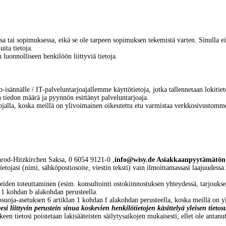
issa tai sopimuksessa, eikä se ole tarpeen sopimuksen tekemistä varten. Sinulla ei 
ita tietoja.
n luonnolliseen henkilöön liittyviä tietoja.
sännälle / IT-palveluntarjoajallemme käyttötietoja, jotka tallennetaan lokitieto
n tiedon määrä ja pyynnön esittänyt palveluntarjoaja.
 nojalla, koska meillä on ylivoimainen oikeutettu etu varmistaa verkkosivustomm
rod-Hitzkirchen
Saksa,
0 6054 9121-0
,
info@wisy.de Asiakkaan
pyytämätön 
etojasi (nimi, sähköpostiosoite, viestin teksti) vain ilmoittamassasi laajuudessa
den toteuttaminen (esim. konsultointi ostokiinnostuksen yhteydessä, tarjouksen 
n 1 kohdan b alakohdan perusteella.
tosuoja-asetuksen 6 artiklan 1 kohdan f alakohdan perusteella, koska meillä on yl
esi liittyvin perustein sinua koskevien henkilötietojen käsittelyä yleisen tie
en tietosi poistetaan lakisääteisten säilytysaikojen mukaisesti, ellet ole antanut