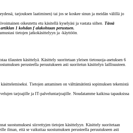
dessä, tarjouksen laatiminen) tai jos se koskee sinun ja meidän välillä jo
ivoimainen oikeutettu etu käsitellä kyselyäsi ja vastata siihen.
Tässä
n 6 artiklan 1 kohdan f alakohtaan perustuen.
umustasi tietojen jatkokäsittelyyn ja -käyttöön.
aa tilausten käsittelyä. Käsittely suoritetaan yleisen tietosuoja-asetuksen 6
ostumuksen perusteella peruutukseen asti suoritetun käsittelyn laillisuuteen.
esi käsittelemiseksi. Tietojen antaminen on välttämätöntä sopimuksen tekemistä
alvelujen tarjoajille ja IT-palveluntarjoajille. Noudatamme kaikissa tapauksissa
 suostumuksesi siirrettyjen tietojen käsittelyyn. Käsittely suoritetaan
ille ilman, että se vaikuttaa suostumuksen perusteella peruutukseen asti