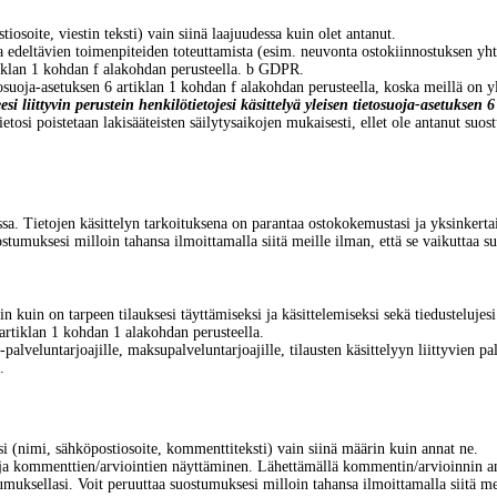
soite, viestin teksti) vain siinä laajuudessa kuin olet antanut.
edeltävien toimenpiteiden toteuttamista (esim. neuvonta ostokiinnostuksen yhtey
rtiklan 1 kohdan f alakohdan perusteella. b GDPR.
tosuoja-asetuksen 6 artiklan 1 kohdan f alakohdan perusteella, koska meillä on yl
esi liittyvin perustein henkilötietojesi käsittelyä yleisen tietosuoja-asetukse
tosi poistetaan lakisääteisten säilytysaikojen mukaisesti, ellet ole antanut suost
sa. Tietojen käsittelyn tarkoituksena on parantaa ostokokemustasi ja yksinkertaist
tumuksesi milloin tahansa ilmoittamalla siitä meille ilman, että se vaikuttaa su
n kuin on tarpeen tilauksesi täyttämiseksi ja käsittelemiseksi sekä tiedusteluj
6 artiklan 1 kohdan 1 alakohdan perusteella.
g-palveluntarjoajille, maksupalveluntarjoajille, tilausten käsittelyyn liittyvien p
.
si (nimi, sähköpostiosoite, kommenttiteksti) vain siinä määrin kuin annat ne.
a kommenttien/arviointien näyttäminen. Lähettämällä kommentin/arvioinnin annat
umuksellasi. Voit peruuttaa suostumuksesi milloin tahansa ilmoittamalla siitä me