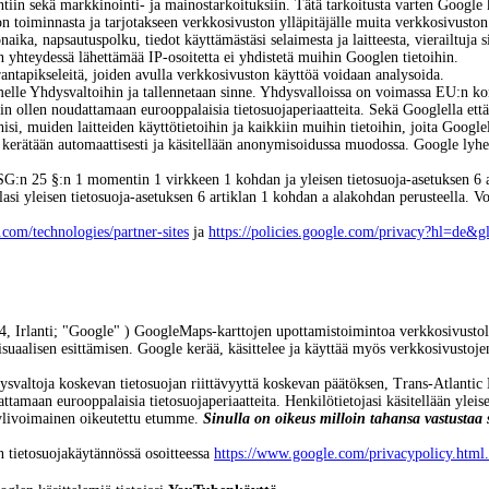
ntiin sekä markkinointi- ja mainostarkoituksiin. Tätä tarkoitusta varten Google 
n toiminnasta ja tarjotakseen verkkosivuston ylläpitäjälle muita verkkosivuston t
aika, napsautuspolku, tiedot käyttämästäsi selaimesta ja laitteesta, vierailtuja s
n yhteydessä lähettämää IP-osoitetta ei yhdistetä muihin Googlen tietoihin.
rantapikseleitä, joiden avulla verkkosivuston käyttöä voidaan analysoida.
melle Yhdysvaltoihin ja tallennetaan sinne.
Yhdysvalloissa on voimassa EU:n kom
n ollen noudattamaan eurooppalaisia tietosuojaperiaatteita.
Sekä Googlella että
hisi, muiden laitteiden käyttötietoihin ja kaikkiin muihin tietoihin, joita Google
 kerätään automaattisesti ja käsitellään anonymisoidussa muodossa. Google lyh
G:n 25 §:n 1 momentin 1 virkkeen 1 kohdan ja yleisen tietosuoja-asetuksen 6 ar
llasi yleisen tietosuoja-asetuksen 6 artiklan 1 kohdan a alakohdan perusteella. 
e.com/technologies/partner-sites
ja
https://policies.google.com/privacy?hl=de&g
, Irlanti;
"Google"
) GoogleMaps-karttojen upottamistoimintoa verkkosivust
visuaalisen esittämisen. Google kerää, käsittelee ja käyttää myös verkkosivustoje
dysvaltoja koskevan tietosuojan riittävyyttä koskevan päätöksen, Trans-Atlan
ttamaan eurooppalaisia tietosuojaperiaatteita.
Henkilötietojasi käsitellään yleis
y ylivoimainen oikeutettu etumme.
Sinulla on oikeus milloin tahansa vastustaa si
n tietosuojakäytännössä osoitteessa
https://www.google.com/privacypolicy.html.