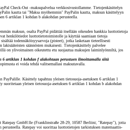
ayPal Check-Out -maksupalvelua verkkosivustollamme. Tietojenkäsittelyn
 PayPalin kautta tai "Maksa myöhemmin" PayPalin kautta, maksun käsittelyyn
ksen 6 artiklan 1 kohdan b alakohdan perusteella.
emmän maksun, osalta PayPal pidättää itsellään oikeuden hankkia luottotietoja
avat henkilötiedot luottotietotoimistolle ja käyttää saamiaan tietoja
sältää todennäköisyysarvoja (pisteet), jotka lasketaan tieteellisesti
n lakisääteisten säännösten mukaisesti. Tietojenkäsittely palvelee
illä on ylivoimainen oikeutettu etu suojautua maksujen laiminlyönniltä, jos
sen 6 artiklan 1 kohdan f alakohtaan perustuen ilmoittamalla siitä
opimusta ei voida tehdä valitsemallasi maksutavalla.
PayPalille. Käsittely tapahtuu yleisen tietosuoja-asetuksen 6 artiklan 1
ly suoritetaan yleisen tietosuoja-asetuksen 6 artiklan 1 kohdan b alakohdan
dot Ratepay GmbH:lle (Franklinstraße 28-29, 10587 Berliini; "Ratepay"), jotta
 perusteella. Ratepay voi suorittaa luottotietojen tarkistuksen matemaattis-