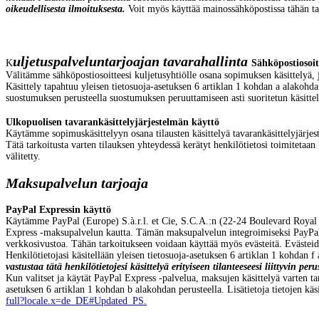
oikeudellisesta ilmoituksesta.
Voit myös käyttää mainossähköpostissa tähän tar
uljetuspalveluntarjoajan
tavarahallinta
K
Sähköpostiosoit
Välitämme sähköpostiosoitteesi kuljetusyhtiölle osana sopimuksen käsittelyä, j
Käsittely tapahtuu yleisen tietosuoja-asetuksen 6 artiklan 1 kohdan a alakohdan
suostumuksen perusteella suostumuksen peruuttamiseen asti suoritetun käsittely
Ulkopuolisen tavarankäsittelyjärjestelmän käyttö
Käytämme sopimuskäsittelyyn osana tilausten käsittelyä tavarankäsittelyjärjes
T
ätä tarkoitusta varten tilauksen yhteydessä kerätyt henkilötietosi toimitetaan
välitetty.
Maksupalvelun tarjoaja
PayPal Expressin käyttö
Käytämme PayPal (Europe) S.à.r.l. et Cie, S.C.A.:n (22-24 Boulevard Royal
Express -maksupalvelun kautta. Tämän maksupalvelun integroimiseksi PayPalin on 
verkkosivustoa. Tähän tarkoitukseen voidaan käyttää myös evästeitä. Evästeid
Henkilötietojasi käsitellään yleisen tietosuoja-asetuksen 6 artiklan 1 kohdan f
vastustaa tätä henkilötietojesi käsittelyä erityiseen tilanteeseesi liittyvin peru
Kun valitset ja käytät PayPal Express -palvelua, maksujen käsittelyä varten tar
asetuksen 6 artiklan 1 kohdan b alakohdan perusteella. Lisätietoja tietojen kä
full?locale.x=de_DE#Updated_PS.