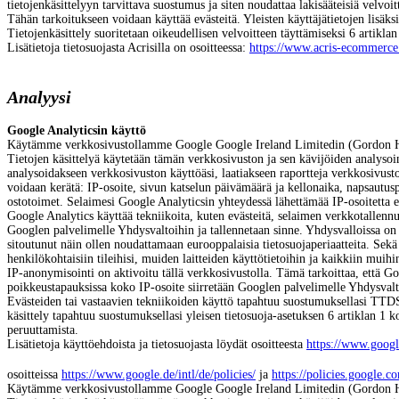
tietojenkäsittelyyn tarvittava suostumus ja siten noudattaa lakisääteisiä velvoitt
Tähän tarkoitukseen voidaan käyttää evästeitä. Yleisten käyttäjätietojen lisäksi
Tietojenkäsittely suoritetaan oikeudellisen velvoitteen täyttämiseksi 6 artik
Lisätietoja tietosuojasta Acrisilla on osoitteessa:
https://www.acris-ecommerce.
Analyysi
Google Analyticsin käyttö
Käytämme verkkosivustollamme Google Google Ireland Limitedin (Gordon Hous
Tietojen käsittelyä käytetään tämän verkkosivuston ja sen kävijöiden analysoi
analysoidakseen verkkosivuston käyttöäsi, laatiakseen raportteja verkkosivuston
voidaan kerätä: IP-osoite, sivun katselun päivämäärä ja kellonaika, napsautuspol
ostotoimet. Selaimesi Google Analyticsin yhteydessä lähettämää IP-osoitetta e
Google Analytics käyttää tekniikoita, kuten evästeitä, selaimen verkkotallennu
Googlen palvelimelle Yhdysvaltoihin ja tallennetaan sinne.
Yhdysvalloissa on
sitoutunut näin ollen noudattamaan eurooppalaisia tietosuojaperiaatteita.
Sekä 
henkilökohtaisiin tileihisi, muiden laitteiden käyttötietoihin ja kaikkiin muihin
IP-anonymisointi on aktivoitu tällä verkkosivustolla. Tämä tarkoittaa, että Go
poikkeustapauksissa koko IP-osoite siirretään Googlen palvelimelle Yhdysvaltoi
Evästeiden tai vastaavien tekniikoiden käyttö tapahtuu suostumuksellasi TT
käsittely tapahtuu suostumuksellasi yleisen tietosuoja-asetuksen 6 artiklan 1
peruuttamista.
Lisätietoja käyttöehdoista ja tietosuojasta löydät osoitteesta
https://www.googl
osoitteissa
https://www.google.de/intl/de/policies/
ja
https://policies.google.c
Käytämme verkkosivustollamme Google Google Ireland Limitedin (Gordon Hous