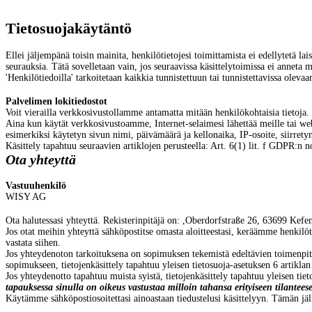
Tietosuojakäytäntö
Ellei jäljempänä toisin mainita, henkilötietojesi toimittamista ei edellytetä la
seurauksia. Tätä sovelletaan vain, jos seuraavissa käsittelytoimissa ei anneta mu
'Henkilötiedoilla' tarkoitetaan kaikkia tunnistettuun tai tunnistettavissa olevaa
Palvelimen lokitiedostot
Voit vierailla verkkosivustollamme antamatta mitään henkilökohtaisia tietoja.
Aina kun käytät verkkosivustoamme, Internet-selaimesi lähettää meille tai web-i
esimerkiksi käytetyn sivun nimi, päivämäärä ja kellonaika, IP-osoite, siirrety
Käsittely tapahtuu seuraavien artiklojen perusteella: Art. 6(1) lit. f GDPR:n
Ota yhteyttä
Vastuuhenkilö
WISY AG
O
ta halutessasi yhteyttä. Rekisterinpitäjä on:
,
Oberdorfstraße 26,
63699
Kefen
Jos otat meihin yhteyttä sähköpostitse omasta aloitteestasi, keräämme henkilöti
vastata siihen.
Jos yhteydenoton tarkoituksena on sopimuksen tekemistä edeltävien toimenpitei
sopimukseen, tietojenkäsittely tapahtuu yleisen tietosuoja-asetuksen 6 artikla
Jos yhteydenotto tapahtuu muista syistä, tietojenkäsittely tapahtuu yleisen tie
tapauksessa sinulla on oikeus vastustaa milloin tahansa erityiseen tilanteese
Käytämme sähköpostiosoitettasi ainoastaan tiedustelusi käsittelyyn. Tämän jälke