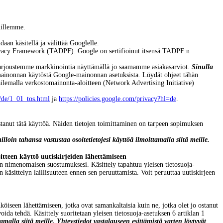
uillemme.
an käsitellä ja välittää Googlelle.
Privacy Framework (TADPF). Google on sertifioinut itsensä TADPF:n
da tarjoustemme markkinointia näyttämällä jo saamamme asiakasarviot.
Sinulla
mainonnan käytöstä Google-mainonnan asetuksista. Löydät ohjeet tähän
ailemalla verkostomainonta-aloitteen (Network Advertising Initiative)
/de/1_01_tos.html
ja
https://policies.google.com/privacy?hl=de
.
stanut tätä käyttöä. Näiden tietojen toimittaminen on tarpeen sopimuksen
illoin tahansa vastustaa osoitetietojesi käyttöä ilmoittamalla siitä meille.
itteen käyttö uutiskirjeiden lähettämiseen
n nimenomaisen suostumuksesi. Käsittely tapahtuu yleisen tietosuoja-
käsittelyn laillisuuteen ennen sen peruuttamista. Voit peruuttaa uutiskirjeen
seen lähettämiseen, jotka ovat samankaltaisia kuin ne, jotka olet jo ostanut
oida tehdä. Käsittely suoritetaan yleisen tietosuoja-asetuksen 6 artiklan 1
amalla siitä meille.
Yhteystiedot vastalauseen esittämistä varten löytyvät