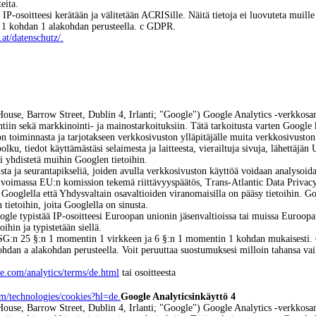
eita.
 IP-osoitteesi kerätään ja välitetään ACRISille. Näitä tietoja ei luovuteta muille
lan 1 kohdan 1 alakohdan perusteella. c GDPR.
at/datenschutz/.
e, Barrow Street, Dublin 4, Irlanti; "Google") Google Analytics -verkkosan
ntiin sekä markkinointi- ja mainostarkoituksiin. Tätä tarkoitusta varten Google 
 toiminnasta ja tarjotakseen verkkosivuston ylläpitäjälle muita verkkosivuston t
ku, tiedot käyttämästäsi selaimesta ja laitteesta, vierailtuja sivuja, lähettäjän
i yhdistetä muihin Googlen tietoihin.
sta ja seurantapikseliä, joiden avulla verkkosivuston käyttöä voidaan analysoid
 voimassa EU:n komission tekemä riittävyyspäätös, Trans-Atlantic Data Priv
Googlella että Yhdysvaltain osavaltioiden viranomaisilla on pääsy tietoihin. Goo
 tietoihin, joita Googlella on sinusta.
ogle typistää IP-osoitteesi Euroopan unionin jäsenvaltioissa tai muissa Euroopan
hin ja typistetään siellä.
DSG:n 25 §:n 1 momentin 1 virkkeen ja 6 §:n 1 momentin 1 kohdan mukaisesti. 
 kohdan a alakohdan perusteella. Voit peruuttaa suostumuksesi milloin tahansa va
e.com/analytics/terms/de.html
tai osoitteesta
om/technologies/cookies?hl=de.
Google Analyticsin
käyttö 4
e, Barrow Street, Dublin 4, Irlanti; "Google") Google Analytics -verkkosan