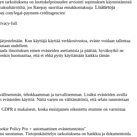
telyn tarkoituksena on luottokelpoisuuden arviointi sopimuksen käynnistämistä
Lisätietoja
 maksuhäiriöiltä, jos Ratepay suorittaa ennakkomaksuja.
pay.com/legal-payment-creditagencies/.
vacy-full.
nejärjestelmään. Kun käyttäjä käyttää verkkosivustoa, eväste voidaan tallentaa
sutaan uudelleen.
t saada ilmoituksen ennen evästeiden asettamista ja päättää, hyväksytkö ne
uitenkin huomauttaa, että et ehkä pysty käyttämään kaikkia tämän
tävällisemmän, tehokkaamman ja turvallisemman. Lisäksi evästeiden avulla
 evästeiden käyttöä. Näitä varten on välttämätöntä, että selain tunnistetaan
 f GDPR:n mukaisesti, koska ensisijainen oikeutettu etumme on varmistaa
e Policy Pro + automaattinen evästetunnistus".
amasi suostumus. Tietojenkäsittelyn tarkoituksena on hankkia ja dokumentoida