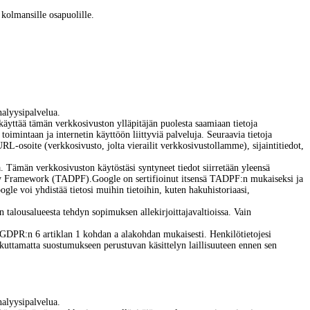
 kolmansille osapuolille.
alyysipalvelua.
käyttää tämän verkkosivuston ylläpitäjän puolesta saamiaan tietoja
oimintaan ja internetin käyttöön liittyviä palveluja. Seuraavia tietoja
 URL-osoite (verkkosivusto, jolta vierailit verkkosivustollamme), sijaintitiedot,
a. Tämän verkkosivuston käytöstäsi syntyneet tiedot siirretään yleensä
acy Framework (TADPF).
Google on sertifioinut itsensä TADPF:n mukaiseksi ja
gle voi yhdistää tietosi muihin tietoihin, kuten hakuhistoriaasi,
 talousalueesta tehdyn sopimuksen allekirjoittajavaltioissa. Vain
GDPR:n 6 artiklan 1 kohdan a alakohdan mukaisesti. Henkilötietojesi
ikuttamatta suostumukseen perustuvan käsittelyn laillisuuteen ennen sen
alyysipalvelua.