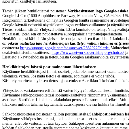
suoritetun käsittelyn laillisuuteen.
Tämän jälkeen henkilötietosi poistetaan.
Verkkosivuston logo Google-asiakas
Google LLC:n (1600 Amphitheatre Parkway, Mountain View, CA 94043, USA; 
Integroinnin tarkoituksena on näyttää Googlen kautta saamiemme arvostelujen
Google käyttää evästeitä näyttääkseen logon verkkosivuillamme ja näyttääksee
Tietosi voidaan siirtää Yhdysvaltoihin. EU:n komissio on tehnyt Yhdysvalto
mukaisesti, joten sen on noudatettava eurooppalaisia tietosuojaperiaatteita.
Henkilötietojasi käsitellään yleisen tietosuoja-asetuksen 6 artiklan 1 kohda
on oikeus vastustaa tätä henkilötietojesi käsittelyä milloin tahansa erityisestä
osoitteesta
https://support.google.com/ads/answer/2662922?hl=de.
Vaihtoehtoi
deaktivointisivulla osoitteessa
https://www.networkadvertising.org/choices/
ja 
Lisätietoja käyttöehdoista ja tietosuojasta Googlen asiakasarvioita käytettäessä
Henkilötietojesi käyttö postimainonnan lähettämiseen
Käytämme henkilötietojasi (nimi, osoite), jotka olemme saaneet osana tuotteen
tekemistä varten. Jos näitä tietoja ei anneta, sopimusta ei voida tehdä.
Käsittely suoritetaan yleisen tietosuoja-asetuksen 6 artiklan 1 kohdan f ala
Y
hteystiedot vastalauseen esittämistä varten löytyvät oikeudellisesta ilmoituks
Käytämme sähköpostiosoitettasi sopimuskäsittelystä riippumatta yksinomaan om
asetuksen 6 artiklan 1 kohdan a alakohdan perusteella suostumuksellasi. Voit 
tilauksen milloin tahansa käyttämällä uutiskirjeessä olevaa linkkiä tai ilmoitta
Sähköpostiosoitteesi poistetaan tällöin postituslistalta.
Sähköpostiosoitteen
kä
Käytämme sähköpostiosoitettasi, jonka olemme saaneet osana tuotteen tai palv
meiltä, ellet ole vastustanut tätä käyttöä. Sähköpostiosoitteen antaminen on vä
kohdan f alakohdan perusteella suoramainontaa koskevan oikeutetun etumme 