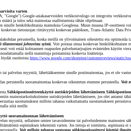
arvioita varten
.
"Google") Google-asiakasarvioiden verkkosivulogo on integroitu verkkosiv
 määrä ja tulos sekä mainostaa osallistumista tähän ohjelmaan.
n sinulle henkilökohtaisia mainoksia Googlessa. Muun muassa IP-osoitteesi voida
ja koskevan tietosuojan riittävyyttä koskevan päätöksen, Trans-Atlantic Data 
n f alakohdan perusteella, koska meillä on ylivoimainen oikeutettu etu optimoi
 tilanteestasi johtuvista syistä.
Voit poistaa sinua koskevan henkilökohtaisen 
sesti voit estää kolmannen osapuolen palveluntarjoajien evästeiden käytön vier
noudattamalla siellä mainittuja poistamista koskevia lisätietoja.
 löydät osoitteista
https://www.google.com/shopping/customerreviews/static/tos
 tai palvelun myyntiä, lähettääksemme sinulle postimainontaa, jos et ole vastu
kohdan perusteella suoramainontaa koskevan oikeutetun etumme perusteella.
Voit m
esta.
Sähköpostiosoitteen
käyttö uutiskirjeiden lähettämiseen
.
Sähköpostioso
iin mainostarkoituksiimme uutiskirjeiden lähettämiseen, jos olet antanut tähä
peruuttaa suostumuksesi milloin tahansa vaikuttamatta suostumukseen perustuvan 
malla siitä meille.
yttö suoramainonnan lähettämiseen
elun myyntiä, sellaisten omien tavaroidemme tai palveluidemme mainosten sähköi
lttämätöntä sopimuksen tekemistä varten. Jos tietoja ei toimiteta, sopimusta ei v
perusteella.
Voit milloin tahansa vastustaa sähköpostiosoitteesi käyttöä ilmoitt