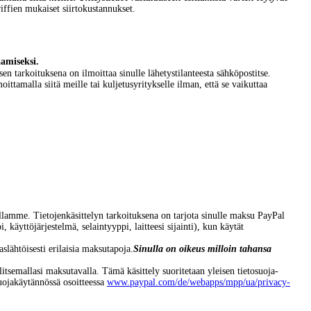
iffien mukaiset siirtokustannukset.
aamiseksi.
n tarkoituksena on ilmoittaa sinulle lähetystilanteesta sähköpostitse.
ttamalla siitä meille tai kuljetusyritykselle ilman, että se vaikuttaa
mme. Tietojenkäsittelyn tarkoituksena on tarjota sinulle maksu PayPal
käyttöjärjestelmä, selaintyyppi, laitteesi sijainti), kun käytät
slähtöisesti erilaisia maksutapoja.
Sinulla on oikeus milloin tahansa
litsemallasi maksutavalla. Tämä käsittely suoritetaan yleisen tietosuoja-
suojakäytännössä osoitteessa
www.paypal.com/de/webapps/mpp/ua/privacy-