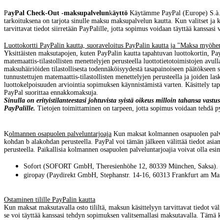
P
ayPal Check-Out -maksupalvelun
k
äyttö
Käytämme PayPal (Europe) S.à.r
tarkoituksena on tarjota sinulle maksu maksupalvelun kautta. Kun valitset ja
tarvittavat tiedot siirretään PayPalille, jotta sopimus voidaan täyttää kanssas
Luottokortti PayPalin kautta, suoraveloitus PayPalin kautta ja "Maksa myöh
Yksittäisten maksutapojen, kuten PayPalin kautta tapahtuvan luottokortin, Pa
matemaattis-tilastollisten menettelyjen perusteella luottotietotoimistojen avulla
maksuhäiriöiden tilastollisesta todennäköisyydestä tasapainoiseen päätökseen so
tunnustettujen matemaattis-tilastollisten menettelyjen perusteella ja joiden l
luottokelpoisuuden arviointia sopimuksen käynnistämistä varten. Käsittely ta
PayPal suorittaa ennakkomaksuja.
Sinulla on erityistilanteestasi johtuvista syistä oikeus milloin tahansa vast
PayPalille.
Tietojen toimittaminen on tarpeen, jotta sopimus voidaan tehdä py
K
olmannen osapuolen palveluntarjoaja
Kun maksat kolmannen osapuolen palvelu
kohdan b alakohdan perusteella. PayPal voi tämän jälkeen välittää tiedot asia
perusteella. Paikallisia kolmannen osapuolen palveluntarjoajia voivat olla esi
Sofort (SOFORT GmbH, Theresienhöhe 12, 80339 München, Saksa).
giropay (Paydirekt GmbH, Stephanstr. 14-16, 60313 Frankfurt am Mai
Ostaminen tilille PayPalin kautta
Kun maksat maksutavalla osto tililtä, maksun käsittelyyn tarvittavat tiedot v
se voi täyttää kanssasi tehdyn sopimuksen valitsemallasi maksutavalla. Tämä kä