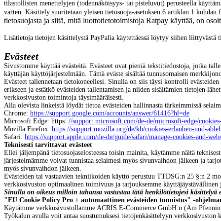
tilastollisten menettelyjen (todennäköisyys- tai pisteluvut) perusteella käytt
varten. Käsittely suoritetaan yleisen tietosuoja-asetuksen 6 artiklan 1 kohda
tietosuojasta ja siitä, mitä luottotietotoimistoja Ratpay käyttää, on osoit
Lisätietoja tietojen käsittelystä PayPalia käytettäessä löytyy siihen liittyvästä
Evästeet
Sivustomme käyttää evästeitä. Evästeet ovat pieniä tekstitiedostoja, jotka tall
käyttäjän käyttöjärjestelmään. Tämä eväste sisältää tunnusomaisen merkkijonon
Evästeet tallennetaan tietokoneellesi. Sinulla on siis täysi kontrolli evästeid
erikseen ja estätkö evästeiden tallentamisen ja niiden sisältämien tietojen lä
verkkosivuston toimintoja täysimääräisesti.
Alla olevista linkeistä löydät tietoa evästeiden hallinnasta tärkeimmissä selai
Chrome:
https://support.google.com/accounts/answer/61416?hl=de
Microsoft Edge: https:
//support.microsoft.com/de-de/microsoft-edge/cooki
Mozilla Firefox:
https://support.mozilla.org/de/kb/cookies-erlauben-und-able
Safari:
https://support.apple.com/de-de/guide/safari/manage-cookies-and-web
Teknisesti tarvittavat evästeet
Ellei jäljempänä tietosuojaselosteessa toisin mainita, käytämme näitä tekni
järjestelmämme voivat tunnistaa selaimesi myös sivunvaihdon jälkeen ja tarjota
myös sivunvaihdon jälkeen.
Evästeiden tai vastaavien tekniikoiden käyttö perustuu TTDSG:n 25 §:n 2 mom
verkkosivuston optimaalinen toimivuus ja tarjouksemme käyttäjäystävällinen j
Sinulla on oikeus milloin tahansa vastustaa tätä henkilötietojesi käsittelyä eri
"EU Cookie Policy Pro + automaattinen evästeiden tunnistus" -ohjelma
Käytämme verkkosivustollamme ACRIS E-Commerce GmbH:n (Am Pfenningberg 
Työkalun avulla voit antaa suostumuksesi tietojenkäsittelyyn verkkosivuston k