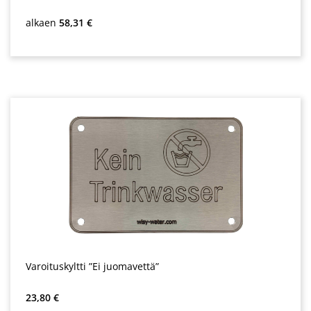
Normaali hinta:
alkaen
58,31 €
Varoituskyltti ”Ei juomavettä”
Normaali hinta:
23,80 €