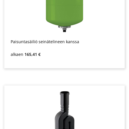
Paisuntasäiliö seinätelineen kanssa
Normaali hinta:
alkaen
165,41 €