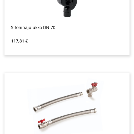
Sifonihajulukko DN 70
Normaali hinta:
117,81 €