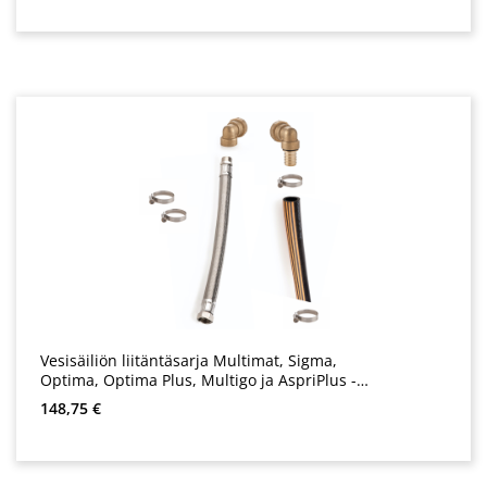
Vesisäiliön liitäntäsarja Multimat, Sigma,
Optima, Optima Plus, Multigo ja AspriPlus -
vessanpönttöihin.
Normaali hinta:
148,75 €