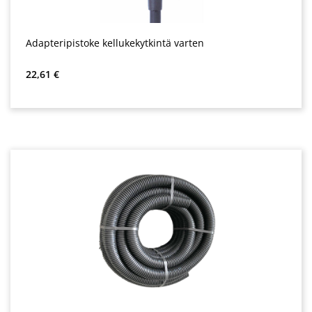
Adapteripistoke kellukekytkintä varten
Normaali hinta:
22,61 €