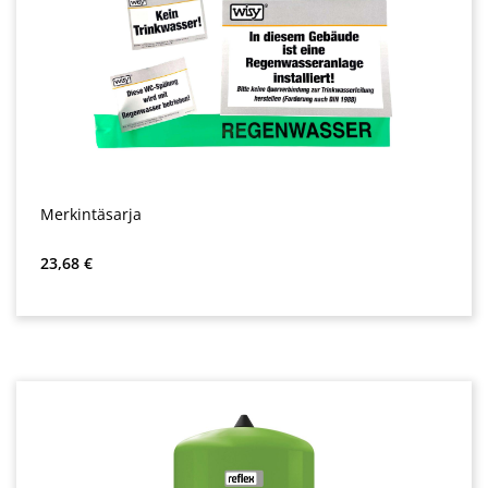
Merkintäsarja
Normaali hinta:
23,68 €