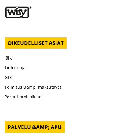
OIKEUDELLISET ASIAT
Jälki
Tietosuoja
GTC
Toimitus &amp; maksutavat
Peruuttamisoikeus
PALVELU &AMP; APU