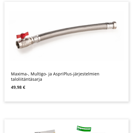
Maxima-, Multigo- ja AspriPlus-järjestelmien
taloliitäntäsarja
Normaali hinta:
49,98 €