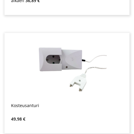
alkaen
36,89 €
Kosteusanturi
Normaali hinta:
49,98 €