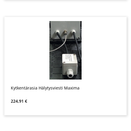
Kytkentärasia Hälytysviesti Maxima
Normaali hinta:
224,91 €