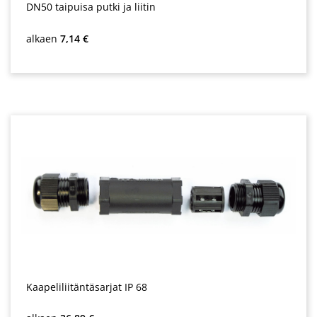
DN50 taipuisa putki ja liitin
Normaali hinta:
alkaen
7,14 €
Kaapeliliitäntäsarjat IP 68
Normaali hinta: