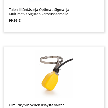
Talon liitäntäsarja Optima-, Sigma- ja
Multimat- / Sigura 9 -erotusasemalle.
Normaali hinta:
99,96 €
Uimurikytkin veden lisäystä varten