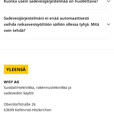
Kuinka usein sadevesijärjestelmää on huollettava?
Sadevesijärjestelmäni ei enää automaattisesti
vaihda raikasvesisyöttöön säiliön ollessa tyhjä. Mitä
voin tehdä?
YLEENSÄ
WISY AG
Suodatintekniikka, rakennustekniikka ja
sadeveden käyttö
Oberdorfstraße 26
63699 Kefenrod-Hitzkirchen