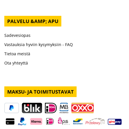
PALVELU &AMP; APU
Sadevesiopas
Vastauksia hyviin kysymyksiin - FAQ
Tietoa meistä
Ota yhteyttä
MAKSU- JA TOIMITUSTAVAT