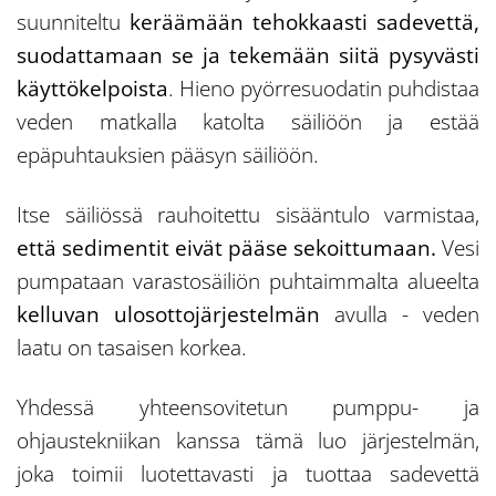
suunniteltu
keräämään tehokkaasti sadevettä,
suodattamaan se ja tekemään siitä pysyvästi
käyttökelpoista
. Hieno pyörresuodatin puhdistaa
veden matkalla katolta säiliöön ja estää
epäpuhtauksien pääsyn säiliöön.
Itse säiliössä rauhoitettu sisääntulo varmistaa,
että sedimentit eivät pääse sekoittumaan.
Vesi
pumpataan varastosäiliön puhtaimmalta alueelta
kelluvan ulosottojärjestelmän
avulla - veden
laatu on tasaisen korkea.
Yhdessä yhteensovitetun pumppu- ja
ohjaustekniikan kanssa tämä luo järjestelmän,
joka toimii luotettavasti ja tuottaa sadevettä