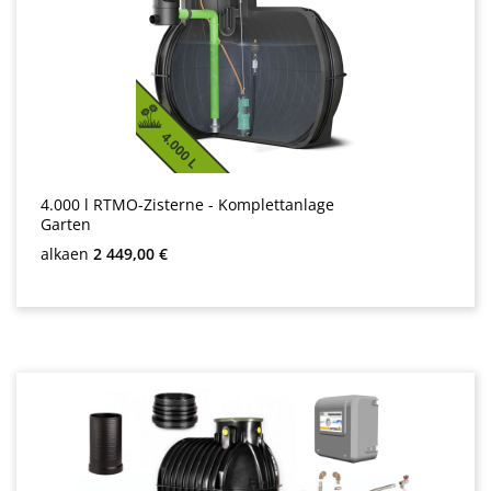
4.000 l RTMO-Zisterne - Komplettanlage
Garten
Normaali hinta:
alkaen
2 449,00 €