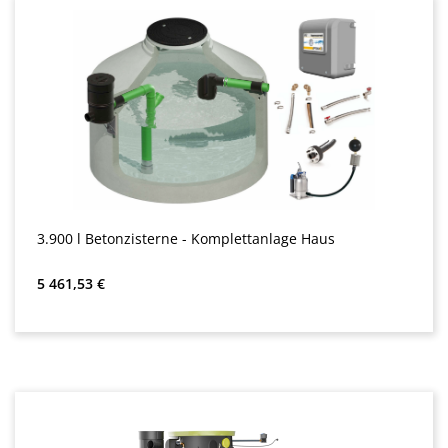
3.900 l Betonzisterne - Komplettanlage Haus
Normaali hinta:
5 461,53 €