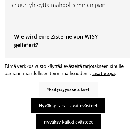
sinuun yhteyttä mahdollisimman pian.
Wie wird eine Zisterne von WISY
geliefert?
Wann ist eine Zisterne
Tämä verkkosivusto käyttää evästeitä tarjotakseen sinulle
genehmigungspflichtig?
parhaan mahdollisen toiminnallisuuden...
Lisätietoja
.
Kann ich den Einbau selbst
Yksityisyysasetukset
übernehmen?
Hyväksy tarvittavat evästeet
Was ist das WISY-4-Stufen-Prinzip?
Hyväksy kaikki evästeet