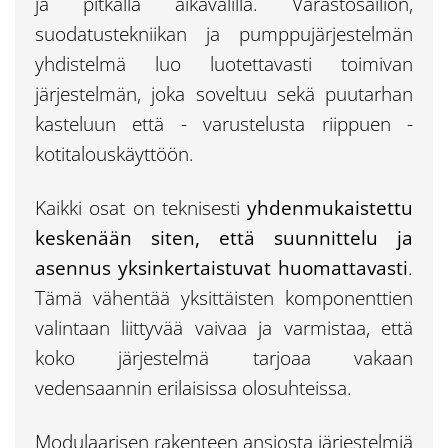
ja pitkällä aikavälillä. Varastosäiliön,
suodatustekniikan ja pumppujärjestelmän
yhdistelmä luo luotettavasti toimivan
järjestelmän, joka soveltuu sekä puutarhan
kasteluun että - varustelusta riippuen -
kotitalouskäyttöön.
Kaikki osat on teknisesti
yhdenmukaistettu
keskenään siten, että suunnittelu ja
asennus yksinkertaistuvat huomattavasti
.
Tämä vähentää yksittäisten komponenttien
valintaan liittyvää vaivaa ja varmistaa, että
koko järjestelmä tarjoaa vakaan
vedensaannin erilaisissa olosuhteissa.
Modulaarisen rakenteen ansiosta järjestelmiä