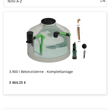
3.900 l Betonzisterne - Komplettanlage
Normaali hinta:
3 464,25 €