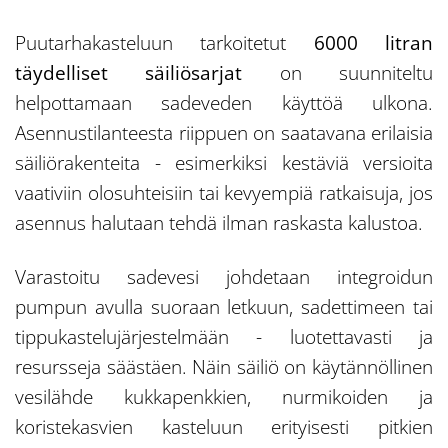
Puutarhakasteluun tarkoitetut
6000 litran
täydelliset säiliösarjat
on suunniteltu
helpottamaan sadeveden käyttöä ulkona.
Asennustilanteesta riippuen on saatavana erilaisia
säiliörakenteita - esimerkiksi kestäviä versioita
vaativiin olosuhteisiin tai kevyempiä ratkaisuja, jos
asennus halutaan tehdä ilman raskasta kalustoa.
Varastoitu sadevesi johdetaan integroidun
pumpun avulla suoraan letkuun, sadettimeen tai
tippukastelujärjestelmään - luotettavasti ja
resursseja säästäen. Näin säiliö on käytännöllinen
vesilähde kukkapenkkien, nurmikoiden ja
koristekasvien kasteluun erityisesti pitkien