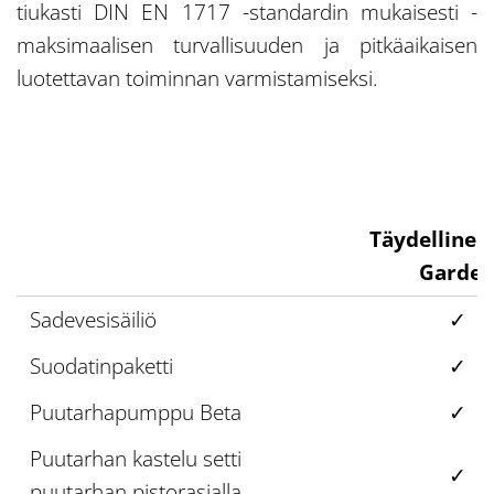
tiukasti DIN EN 1717 -standardin mukaisesti -
maksimaalisen turvallisuuden ja pitkäaikaisen
luotettavan toiminnan varmistamiseksi.
Täydellinen 
Garde
Sadevesisäiliö
✓
Suodatinpaketti
✓
Puutarhapumppu Beta
✓
Puutarhan kastelu setti
✓
puutarhan pistorasialla