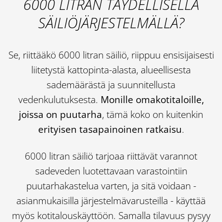
6000 LITRAN TÄYDELLISELLÄ
SÄILIÖJÄRJESTELMÄLLÄ?
Se, riittääkö 6000 litran säiliö, riippuu ensisijaisesti
liitetystä kattopinta-alasta, alueellisesta
sademäärästä ja suunnitellusta
vedenkulutuksesta.
Monille omakotitaloille,
joissa on puutarha
, tämä koko on kuitenkin
erityisen tasapainoinen ratkaisu
.
6000 litran säiliö tarjoaa riittävät varannot
sadeveden luotettavaan varastointiin
puutarhakastelua varten, ja sitä voidaan -
asianmukaisilla järjestelmävarusteilla - käyttää
myös kotitalouskäyttöön. Samalla tilavuus pysyy