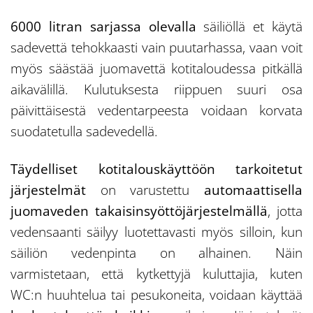
6000 litran sarjassa olevalla
säiliöllä et käytä
sadevettä tehokkaasti vain puutarhassa, vaan voit
myös säästää juomavettä kotitaloudessa pitkällä
aikavälillä. Kulutuksesta riippuen suuri osa
päivittäisestä vedentarpeesta voidaan korvata
suodatetulla sadevedellä.
Täydelliset kotitalouskäyttöön tarkoitetut
järjestelmät
on varustettu
automaattisella
juomaveden takaisinsyöttöjärjestelmällä
, jotta
vedensaanti säilyy luotettavasti myös silloin, kun
säiliön vedenpinta on alhainen. Näin
varmistetaan, että kytkettyjä kuluttajia, kuten
WC:n huuhtelua tai pesukoneita, voidaan käyttää