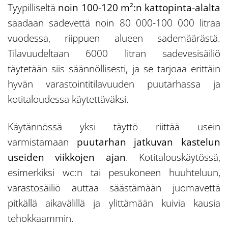
Tyypilliseltä
noin 100-120 m²:n kattopinta-alalta
saadaan sadevettä noin 80 000-100 000 litraa
vuodessa, riippuen alueen sademäärästä.
Tilavuudeltaan 6000 litran sadevesisäiliö
täytetään siis säännöllisesti, ja se tarjoaa erittäin
hyvän varastointitilavuuden puutarhassa ja
kotitaloudessa käytettäväksi.
Käytännössä yksi täyttö riittää usein
varmistamaan
puutarhan jatkuvan kastelun
useiden viikkojen ajan
. Kotitalouskäytössä,
esimerkiksi wc:n tai pesukoneen huuhteluun,
varastosäiliö auttaa säästämään juomavettä
pitkällä aikavälillä ja ylittämään kuivia kausia
tehokkaammin.