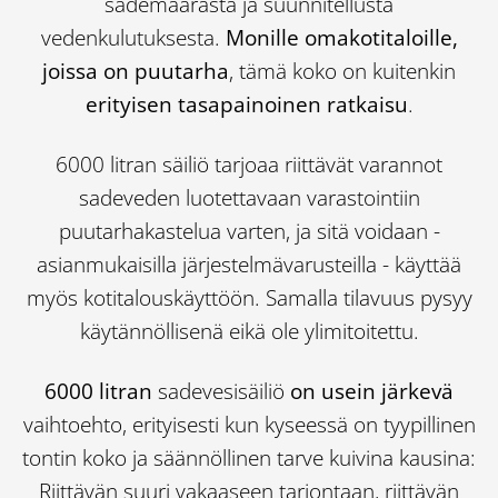
sademäärästä ja suunnitellusta
vedenkulutuksesta.
Monille omakotitaloille,
joissa on puutarha
, tämä koko on kuitenkin
erityisen tasapainoinen ratkaisu
.
6000 litran säiliö tarjoaa riittävät varannot
sadeveden luotettavaan varastointiin
puutarhakastelua varten, ja sitä voidaan -
asianmukaisilla järjestelmävarusteilla - käyttää
myös kotitalouskäyttöön. Samalla tilavuus pysyy
käytännöllisenä eikä ole ylimitoitettu.
6000 litran
sadevesisäiliö
on usein järkevä
vaihtoehto, erityisesti kun kyseessä on tyypillinen
tontin koko ja säännöllinen tarve kuivina kausina:
Riittävän suuri vakaaseen tarjontaan, riittävän