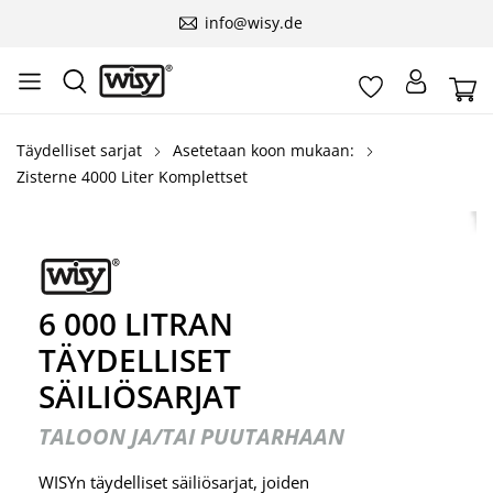
info@wisy.de
Täydelliset sarjat
Asetetaan koon mukaan:
Zisterne 4000 Liter Komplettset
6 000 LITRAN
TÄYDELLISET
SÄILIÖSARJAT
TALOON JA/TAI PUUTARHAAN
WISYn täydelliset säiliösarjat, joiden