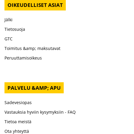
OIKEUDELLISET ASIAT
Jälki
Tietosuoja
GTC
Toimitus &amp; maksutavat
Peruuttamisoikeus
PALVELU &AMP; APU
Sadevesiopas
Vastauksia hyviin kysymyksiin - FAQ
Tietoa meistä
Ota yhteyttä