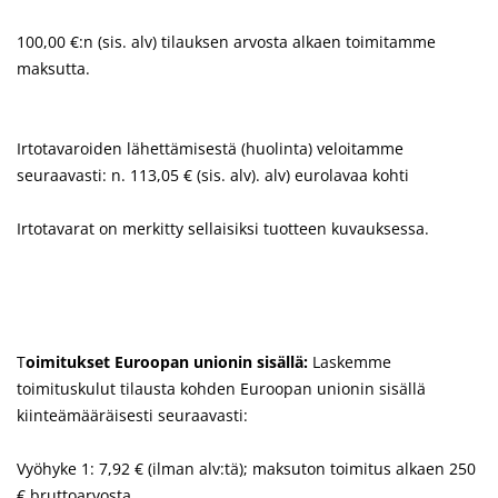
100,00 €:n (sis. alv) tilauksen arvosta alkaen toimitamme
maksutta.
I
rtotavaroiden lähettämisestä (huolinta) veloitamme
seuraavasti:
n. 113,05 € (sis. alv). alv) eurolavaa kohti
Irtotavarat on merkitty sellaisiksi tuotteen kuvauksessa.
T
oimitukset Euroopan unionin sisällä
:
Laskemme
toimituskulut tilausta kohden Euroopan unionin sisällä
kiinteämääräisesti seuraavasti:
Vyöhyke 1: 7,92 € (ilman alv:tä); maksuton toimitus alkaen 250
€ bruttoarvosta.