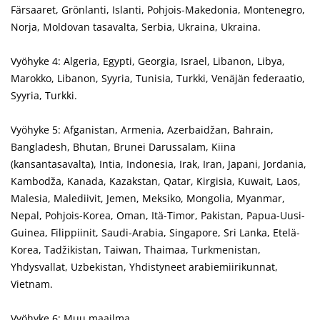
Färsaaret, Grönlanti, Islanti, Pohjois-Makedonia, Montenegro,
Norja, Moldovan tasavalta, Serbia, Ukraina, Ukraina.
Vyöhyke 4: Algeria, Egypti, Georgia, Israel, Libanon, Libya,
Marokko, Libanon, Syyria, Tunisia, Turkki, Venäjän federaatio,
Syyria, Turkki.
Vyöhyke 5: Afganistan, Armenia, Azerbaidžan, Bahrain,
Bangladesh, Bhutan, Brunei Darussalam, Kiina
(kansantasavalta), Intia, Indonesia, Irak, Iran, Japani, Jordania,
Kambodža, Kanada, Kazakstan, Qatar, Kirgisia, Kuwait, Laos,
Malesia, Malediivit, Jemen, Meksiko, Mongolia, Myanmar,
Nepal, Pohjois-Korea, Oman, Itä-Timor, Pakistan, Papua-Uusi-
Guinea, Filippiinit, Saudi-Arabia, Singapore, Sri Lanka, Etelä-
Korea, Tadžikistan, Taiwan, Thaimaa, Turkmenistan,
Yhdysvallat, Uzbekistan, Yhdistyneet arabiemiirikunnat,
Vietnam.
Vyöhyke 6: Muu maailma