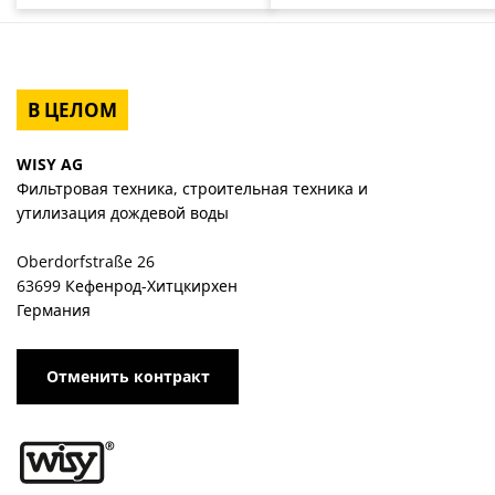
В ЦЕЛОМ
WISY AG
Фильтровая техника, строительная техника и
утилизация дождевой воды
Oberdorfstraße 26
63699 Кефенрод-Хитцкирхен
Германия
Отменить контракт