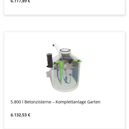
Redna cena:
6.117,89 €
5.800 l Betonzisterne – Komplettanlage Garten
Redna cena:
6.132,53 €