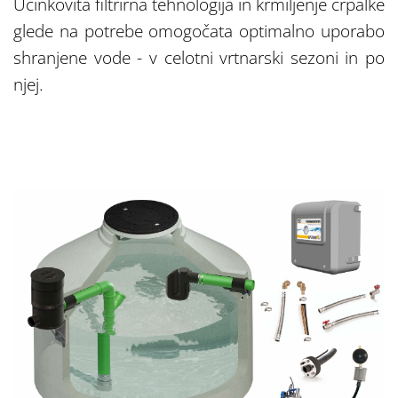
Učinkovita filtrirna tehnologija in krmiljenje črpalke
glede na potrebe omogočata optimalno uporabo
shranjene vode - v celotni vrtnarski sezoni in po
njej.