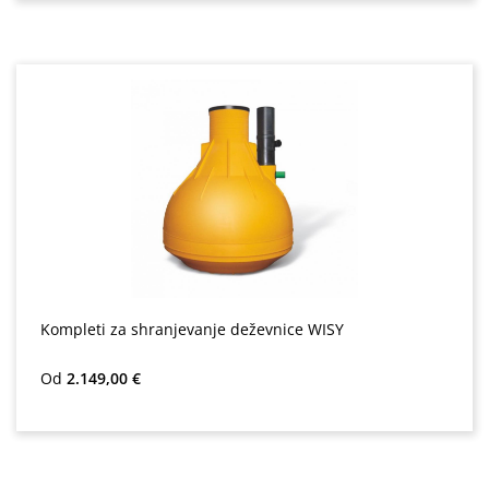
Kompleti za shranjevanje deževnice WISY
Redna cena:
Od
2.149,00 €