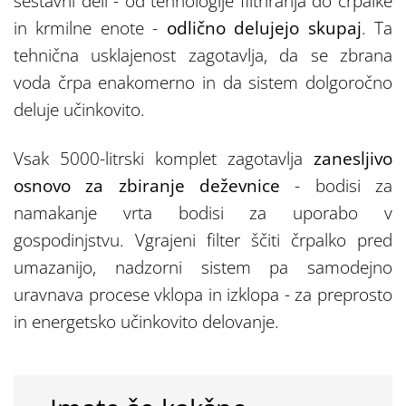
sestavni deli - od tehnologije filtriranja do črpalke
in krmilne enote -
odlično delujejo skupaj
. Ta
tehnična usklajenost zagotavlja, da se zbrana
voda črpa enakomerno in da sistem dolgoročno
deluje učinkovito.
Vsak 5000-litrski komplet zagotavlja
zanesljivo
osnovo za zbiranje deževnice
- bodisi za
namakanje vrta bodisi za uporabo v
gospodinjstvu. Vgrajeni filter ščiti črpalko pred
umazanijo, nadzorni sistem pa samodejno
uravnava procese vklopa in izklopa - za preprosto
in energetsko učinkovito delovanje.