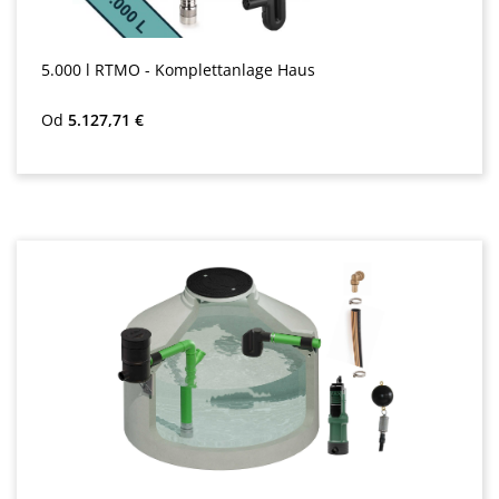
5.000 l RTMO - Komplettanlage Haus
Redna cena:
Od
5.127,71 €