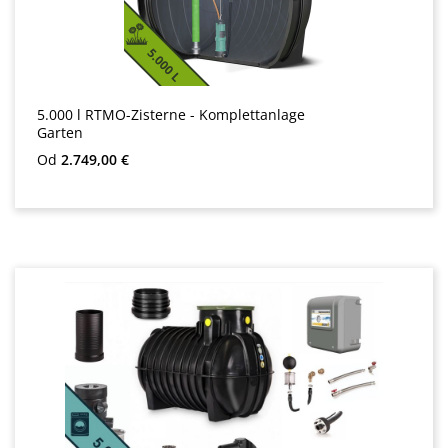
5.000 l RTMO-Zisterne - Komplettanlage
Garten
Redna cena:
Od
2.749,00 €