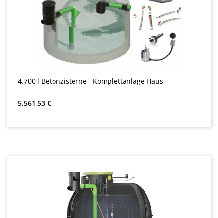
4.700 l Betonzisterne - Komplettanlage Haus
Redna cena:
5.561,53 €