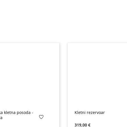
ka kletna posoda -
Kletni rezervoar
va
na:
Redna cena:
319,00 €