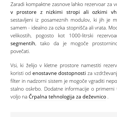
Zaradi kompaktne zasnove lahko rezervoar za vo
v prostore z nizkimi stropi ali ozkimi vh
sestavljeni iz posameznih modulov, ki jih je m
samem - idealno za ozka stopnišča ali vrata. Modu
velikostih, pogosto kot 1000-litrski rezervoa
segmentih
, tako da je mogoče prostornino 
povečati.
Vsi, ki želijo v kletne prostore namestiti reze
koristi od
enostavne dostopnosti
za vzdrževanje
filter in nadzorni sistem je mogoče vgraditi nep
stalno oskrbo. Dodatne informacije o primerni 
voljo na
Črpalna tehnologija za deževnico
.