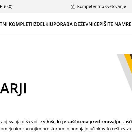
(0.0)
Kompetentno svetovanje
TNI KOMPLETI
IZDELKI
UPORABA DEŽEVNICE
PIŠITE NAM
RE
ARJI
hranjevanja deževnice v
hiši, ki je zaščitena pred zmrzaljo
. zašč
i z omejenim zunanjim prostorom in ponujajo učinkovito rešitev za