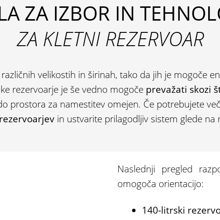
LA ZA IZBOR IN TEHNOL
ZA KLETNI REZERVOAR
v različnih velikostih in širinah, tako da jih je mogoče 
trske rezervoarje je še vedno mogoče
prevažati skozi š
p do prostora za namestitev omejen. Če potrebujete več
 rezervoarjev
in ustvarite prilagodljiv sistem glede na 
Naslednji pregled razpol
omogoča orientacijo:
140-litrski rezerv