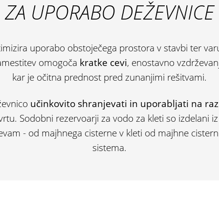
ZA UPORABO DEŽEVNICE
timizira uporabo obstoječega prostora v stavbi ter va
namestitev omogoča
kratke cevi
, enostavno vzdrževan
kar je očitna prednost pred zunanjimi rešitvami.
ževnico
učinkovito shranjevati in uporabljati na raz
tu. Sodobni rezervoarji za vodo za kleti so izdelani iz
tevam - od majhnega cisterne v kleti od majhne cistern
sistema.