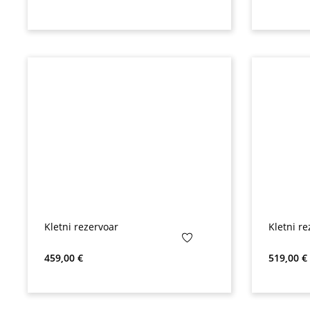
Kletni rezervoar
Kletni re
Redna cena:
Redna ce
459,00 €
519,00 €