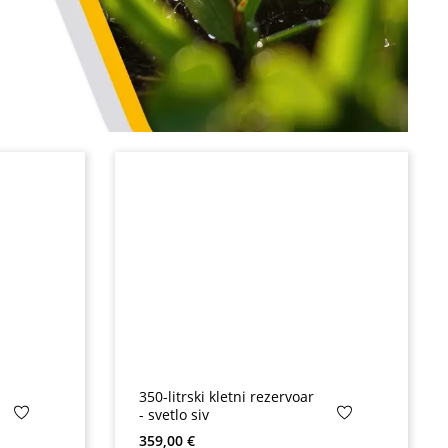
350-litrski kletni rezervoar
- svetlo siv
Redna cena:
359,00 €