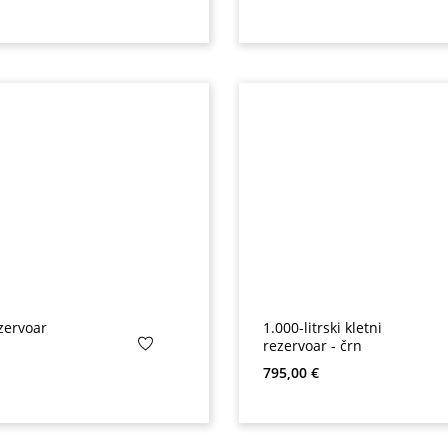
zervoar
1.000-litrski kletni
rezervoar - črn
na:
Redna cena:
795,00 €