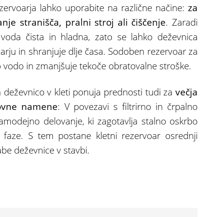
zervoarja lahko uporabite na različne načine:
za
nje stranišča, pralni stroj ali čiščenje
. Zaradi
e voda čista in hladna, zato se lahko deževnica
oarju in shranjuje dlje časa. Sodoben rezervoar za
o vodo in zmanjšuje tekoče obratovalne stroške.
a deževnico v kleti ponuja prednosti tudi za
večja
lovne namene
: V povezavi s filtrirno in črpalno
amodejno delovanje, ki zagotavlja stalno oskrbo
faze. S tem postane kletni rezervoar osrednji
be deževnice v stavbi.