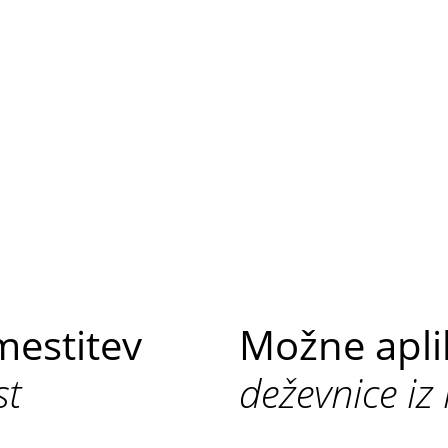
mestitev
Možne apli
st
deževnice iz 