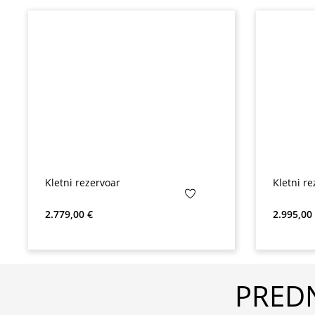
Kletni rezervoar
Kletni re
Redna cena:
Redna ce
2.779,00 €
2.995,00
PREDN