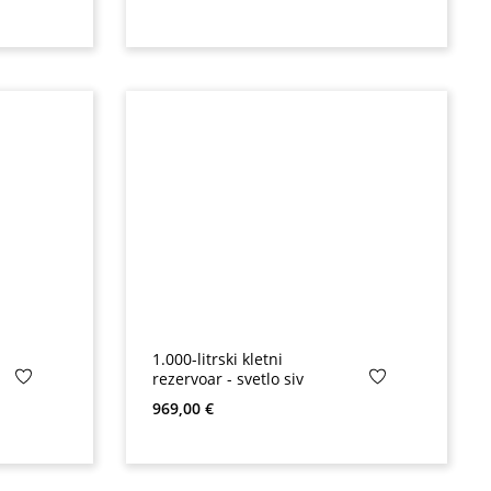
1.000-litrski kletni
rezervoar - svetlo siv
Redna cena:
969,00 €