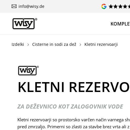
info@wisy.de
KOMPLE
Izdelki
Cisterne in sodi za dež
Kletni rezervoarji
KLETNI REZERVO
ZA DEŽEVNICO KOT ZALOGOVNIK VODE
Kletni rezervoarji so prostorsko varčen način varnega s
pred zmrzaljo. Primerni so zlasti za stavbe brez vrta al