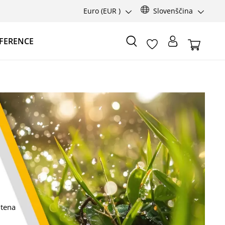
Euro
(EUR )
Slovenščina
FERENCE
itena