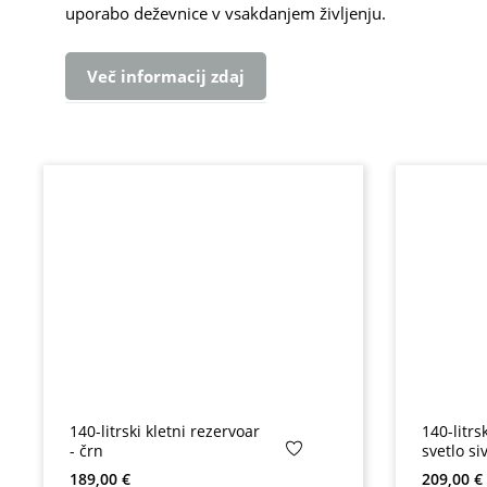
uporabo deževnice v vsakdanjem življenju.
Več informacij zdaj
140-litrski kletni rezervoar
140-litrs
- črn
svetlo si
Redna cena:
Redna ce
189,00 €
209,00 €