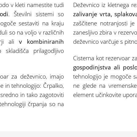
do v kleti namestite tudi
Deževnico iz kletnega re
odi
. Številni sistemi so
zalivanje vrta, splakova
ogoče sestaviti na kraju
zaščitene notranjosti j
li so na voljo v različnih
zanesljivo zbira v rezerv
rji ali
v kombiniranih
deževnico varčuje s pitn
skladišča prilagodljivo
Cisterna kot rezervoar z
gospodinjstva ali pos
rvoar za deževnico, imajo
tehnologijo je mogoče s
 in tehnologijo: Črpalko,
ne glede na vremenske 
osredno in tako zagotoviti
element učinkovite upora
tehnologiji črpanja so na