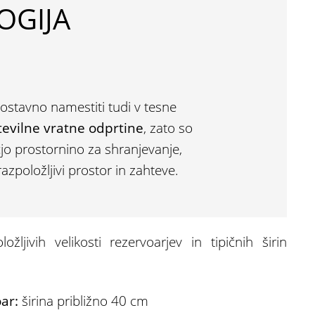
OGIJA
enostavno namestiti tudi v tesne
tevilne vratne odprtine
, zato so
jo prostornino za shranjevanje,
razpoložljivi prostor in zahteve.
ožljivih velikosti rezervoarjev in tipičnih širin
oar:
širina približno 40 cm