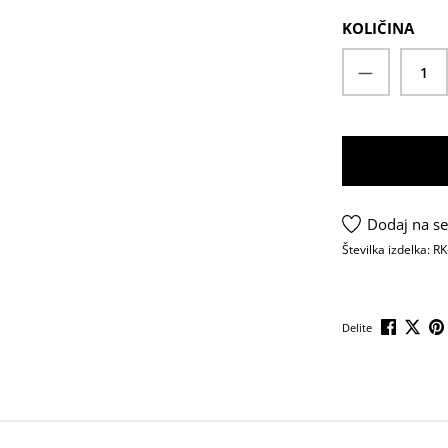
KOLIČINA
Količina 
Dodaj na se
Številka izdelka:
RK
Delite