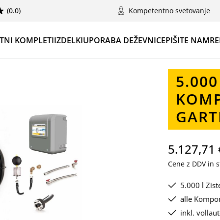
(0.0)
Kompetentno svetovanje
TNI KOMPLETI
IZDELKI
UPORABA DEŽEVNICE
PIŠITE NAM
RE
5.000
KOMP
GART
5.127,71 
Cene z DDV in st
5.000 l Zis
alle Kompon
inkl. volla