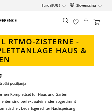
Euro
(EUR )
Slovenščina
FERENCE
 L RTMO-ZISTERNE -
LETTANLAGE HAUS &
EN
€
roški pošiljanja
ternen-Komplettset für Haus und Garten
enten sind perfekt aufeinander abgestimmt
utomatischer, bedarfsgerechter Nachspeisung