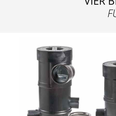
VIER 
F