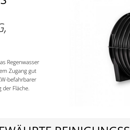
G,
 das Regenwasser
chem Zugang gut
PKW-befahrbarer
 der Fläche.