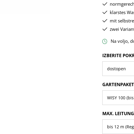
normgerech
klarstes Wa
mit selbstr
zwei Varia
Na voljo, d
IZBERI
IZBERITE POK
IZBERI
GARTENPAKET
IZBERI
MAX. LEITUN