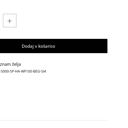
izdelka: Vnesite želeno količino ali upora
Dodaj v košarico
znam želja
-5000-SP-HA-WF100-BEG-SI4