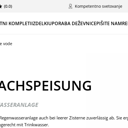
(0.0)
Kompetentno svetovanje
TNI KOMPLETI
IZDELKI
UPORABA DEŽEVNICE
PIŠITE NAM
RE
ne vode
ACHSPEISUNG
WASSERANLAGE
Regenwasseranlage auch bei leerer Zisterne zuverlässig ab. Sie er
gerecht mit Trinkwasser.