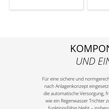
KOMPON
UND EI
Für eine sichere und normgerec
nach Anlagenkonzept eingesetzt
die automatische Versorgung, f
wie ein Regenwasser Trichter
zu
funktionsfähig bleibt – ins