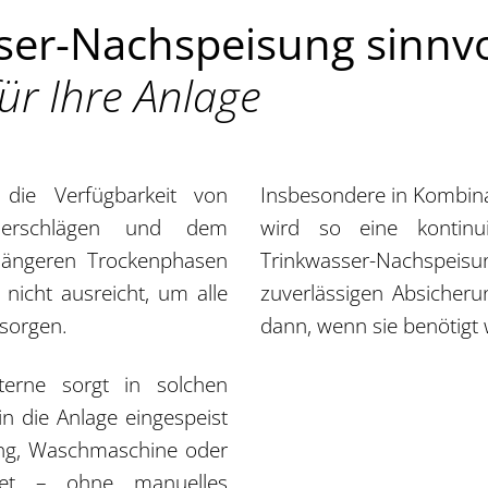
er-Nachspeisung sinnvol
ür Ihre Anlage
 die Verfügbarkeit von
Insbesondere in Kombina
derschlägen und dem
wird so eine kontinuie
 längeren Trockenphasen
Trinkwasser-Nachspe
icht ausreicht, um alle
zuverlässigen Absicher
sorgen.
dann, wenn sie benötigt 
terne sorgt in solchen
in die Anlage eingespeist
ung, Waschmaschine oder
stet – ohne manuelles