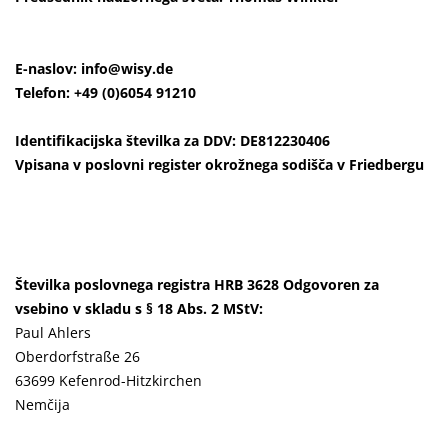
E-naslov:
info@wisy.de
Telefon:
+49 (0)6054 91210
Identifikacijska številka za DDV: DE812230406
Vpisana v poslovni register okrožnega sodišča v Friedbergu
Številka poslovnega registra HRB 3628
Odgovoren za
vsebino v skladu s § 18 Abs. 2 MStV:
Paul
Ahlers
Oberdorfstraße 26
63699
Kefenrod-Hitzkirchen
Nemčija