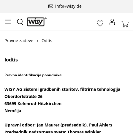
info@wisy.de
Pravne zadeve
Odtis
I
odtis
Pravna identifikacija ponudnika:
WISY AG Sistemi gradbenih storitev, filtrirna tehnologija
Oberdorfstraße 26
63699 Kefenrod-Hitzkirchen
Nemčija
Upravni odbor: Jan Maurer (predsednik), Paul Ahlers
Predsednik nadzornega sveta: Thomas Winkler