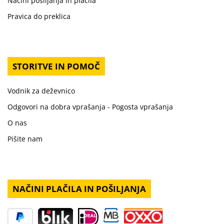
Načini pošiljanja in plačila
Pravica do preklica
STORITVE IN POMOČ
Vodnik za deževnico
Odgovori na dobra vprašanja - Pogosta vprašanja
O nas
Pišite nam
NAČINI PLAČILA IN POŠILJANJA