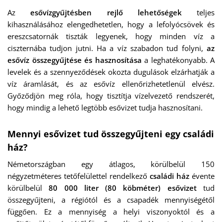
Az
esővízgyűjtésben rejlő lehetőségek
teljes
kihasználásához elengedhetetlen, hogy a lefolyócsövek és
ereszcsatornák tiszták legyenek, hogy minden víz a
ciszternába tudjon jutni. Ha a víz szabadon tud folyni,
az
esővíz összegyűjtése és hasznosítása
a leghatékonyabb. A
levelek és a szennyeződések okozta dugulások elzárhatják a
víz áramlását, és az esővíz ellenőrizhetetlenül elvész.
Győződjön meg róla, hogy tisztítja vízelvezető rendszerét,
hogy mindig a lehető legtöbb esővizet tudja hasznosítani.
Mennyi esővizet tud összegyűjteni egy családi
ház?
Németországban egy átlagos, körülbelül 150
négyzetméteres tetőfelülettel rendelkező
családi ház
évente
körülbelül
80 000 liter (80 köbméter) esővizet
tud
összegyűjteni, a régiótól és a csapadék mennyiségétől
függően. Ez a mennyiség a helyi viszonyoktól és a