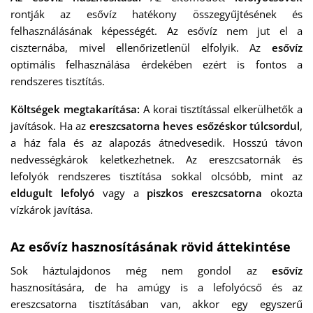
rontják az esővíz hatékony összegyűjtésének és
felhasználásának képességét. Az esővíz nem jut el a
ciszternába, mivel ellenőrizetlenül elfolyik. Az
esővíz
optimális felhasználása érdekében ezért is fontos a
rendszeres tisztítás.
Költségek megtakarítása:
A korai tisztítással elkerülhetők a
javítások. Ha az
ereszcsatorna heves esőzéskor túlcsordul
,
a ház fala és az alapozás átnedvesedik. Hosszú távon
nedvességkárok keletkezhetnek. Az ereszcsatornák és
lefolyók rendszeres tisztítása sokkal olcsóbb, mint az
eldugult lefolyó
vagy a
piszkos ereszcsatorna
okozta
vízkárok javítása.
Az esővíz hasznosításának rövid áttekintése
Sok háztulajdonos még nem gondol az
esővíz
hasznosítására, de ha amúgy is a lefolyócső és az
ereszcsatorna tisztításában van, akkor egy egyszerű