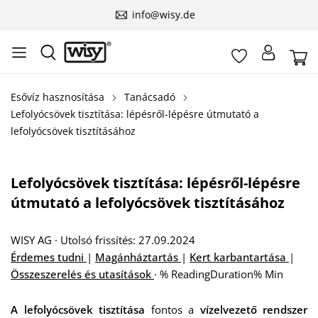
info@wisy.de
Esővíz hasznosítása
Tanácsadó
Lefolyócsövek tisztítása: lépésről-lépésre útmutató a
lefolyócsövek tisztításához
Lefolyócsövek tisztítása: lépésről-lépésre
útmutató a lefolyócsövek tisztításához
WISY AG
·
Utolsó frissítés: 27.09.2024
Érdemes tudni
|
Magánháztartás
|
Kert karbantartása
|
Összeszerelés és utasítások
·
% ReadingDuration% Min
A lefolyócsövek tisztítása
fontos a
vízelvezető rendszer