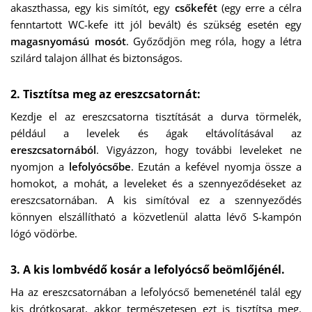
akaszthassa, egy kis simítót, egy
csőkefét
(egy erre a célra
fenntartott WC-kefe itt jól bevált) és szükség esetén egy
magasnyomású mosót
. Győződjön meg róla, hogy a létra
szilárd talajon állhat és biztonságos.
2. Tisztítsa meg az ereszcsatornát:
Kezdje el az ereszcsatorna tisztítását a durva törmelék,
például a levelek és ágak eltávolításával az
ereszcsatornából
. Vigyázzon, hogy további leveleket ne
nyomjon a
lefolyócsőbe
. Ezután a kefével nyomja össze a
homokot, a mohát, a leveleket és a szennyeződéseket az
ereszcsatornában. A kis simítóval ez a szennyeződés
könnyen elszállítható a közvetlenül alatta lévő S-kampón
lógó vödörbe.
3. A kis lombvédő kosár a lefolyócső beömlőjénél.
Ha az ereszcsatornában a lefolyócső bemeneténél talál egy
kis drótkosarat, akkor természetesen ezt is tisztítsa meg.