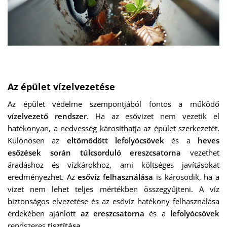
Az épület vízelvezetése
Az épület védelme szempontjából fontos a működő
vízelvezető rendszer
. Ha az esővizet nem vezetik el
hatékonyan, a nedvesség károsíthatja az épület szerkezetét.
Különösen az
eltömődött lefolyócsövek
és a
heves
esőzések során túlcsorduló ereszcsatorna
vezethet
áradáshoz és vízkárokhoz, ami költséges javításokat
eredményezhet. Az
esővíz felhasználása
is károsodik, ha a
vizet nem lehet teljes mértékben összegyűjteni. A víz
biztonságos elvezetése és az esővíz hatékony felhasználása
érdekében ajánlott
az ereszcsatorna
és a
lefolyócsövek
rendszeres
tisztítása
.