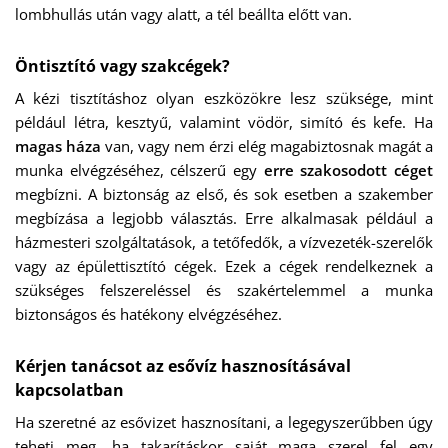
lombhullás után vagy alatt, a tél beállta előtt van.
Öntisztító vagy szakcégek?
A kézi tisztításhoz olyan eszközökre lesz szüksége, mint
például létra, kesztyű, valamint vödör, simító és kefe. Ha
magas háza
van, vagy nem érzi elég magabiztosnak magát a
munka elvégzéséhez, célszerű egy
erre szakosodott céget
megbízni. A biztonság az első, és sok esetben a szakember
megbízása a legjobb választás. Erre alkalmasak például a
házmesteri szolgáltatások, a tetőfedők, a vízvezeték-szerelők
vagy az épülettisztító cégek. Ezek a cégek rendelkeznek a
szükséges felszereléssel és szakértelemmel a munka
biztonságos és hatékony elvégzéséhez.
Kérjen tanácsot az esővíz hasznosításával
kapcsolatban
Ha szeretné az esővizet hasznosítani, a legegyszerűbben úgy
teheti meg, ha takarításkor saját maga szerel fel egy