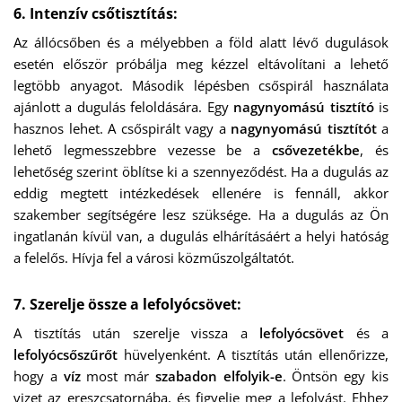
6. Intenzív csőtisztítás:
Az állócsőben és a mélyebben a föld alatt lévő dugulások
esetén először próbálja meg kézzel eltávolítani a lehető
legtöbb anyagot. Második lépésben csőspirál használata
ajánlott a dugulás feloldására. Egy
nagynyomású tisztító
is
hasznos lehet. A csőspirált vagy a
nagynyomású tisztítót
a
lehető legmesszebbre vezesse be a
csővezetékbe
, és
lehetőség szerint öblítse ki a szennyeződést. Ha a dugulás az
eddig megtett intézkedések ellenére is fennáll, akkor
szakember segítségére lesz szüksége. Ha a dugulás az Ön
ingatlanán kívül van, a dugulás elhárításáért a helyi hatóság
a felelős. Hívja fel a városi közműszolgáltatót.
7. Szerelje össze a lefolyócsövet:
A tisztítás után szerelje vissza a
lefolyócsövet
és a
lefolyócsőszűrőt
hüvelyenként. A tisztítás után ellenőrizze,
hogy a
víz
most már
szabadon elfolyik-e
. Öntsön egy kis
vizet az ereszcsatornába, és figyelje meg a lefolyást. Ehhez