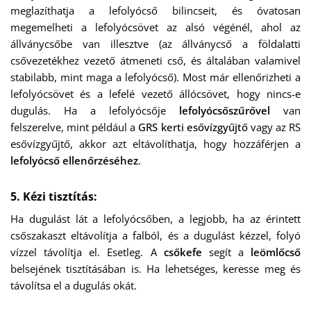
meglazíthatja a lefolyócső bilincseit, és óvatosan
megemelheti a lefolyócsövet az alsó végénél, ahol az
állványcsőbe van illesztve (az állványcső a földalatti
csővezetékhez vezető átmeneti cső, és általában valamivel
stabilabb, mint maga a lefolyócső). Most már ellenőrizheti a
lefolyócsövet és a lefelé vezető állócsövet, hogy nincs-e
dugulás. Ha a lefolyócsője
lefolyócsőszűrővel
van
felszerelve, mint például a
GRS kerti esővízgyűjtő
vagy az RS
esővízgyűjtő, akkor azt eltávolíthatja, hogy hozzáférjen a
lefolyócső ellenőrzéséhez
.
5. Kézi tisztítás:
Ha dugulást lát a lefolyócsőben, a legjobb, ha az érintett
csőszakaszt eltávolítja a falból, és a dugulást kézzel, folyó
vízzel távolítja el. Esetleg. A
csőkefe
segít a
leömlőcső
belsejének tisztításában is. Ha lehetséges, keresse meg és
távolítsa el a dugulás okát.