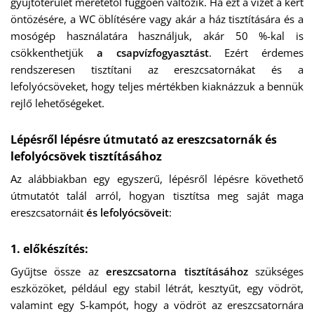
gyűjtőterület méretétől függően változik. Ha ezt a vizet a kert
öntözésére, a WC öblítésére vagy akár a ház tisztítására és a
mosógép használatára használjuk, akár 50 %-kal is
csökkenthetjük
a csapvízfogyasztást
. Ezért érdemes
rendszeresen tisztítani az ereszcsatornákat és a
lefolyócsöveket, hogy teljes mértékben kiaknázzuk a bennük
rejlő lehetőségeket.
Lépésről lépésre útmutató az ereszcsatornák és
lefolyócsövek tisztításához
Az alábbiakban egy egyszerű, lépésről lépésre követhető
útmutatót talál arról, hogyan tisztítsa meg saját maga
ereszcsatornáit
és lefolyócsöveit
:
1. előkészítés:
Gyűjtse össze az
ereszcsatorna tisztításához
szükséges
eszközöket, például egy stabil létrát, kesztyűt, egy vödröt,
valamint egy S-kampót, hogy a vödröt az ereszcsatornára