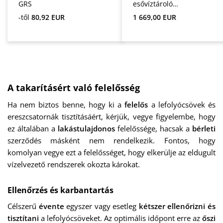
GRS
esővíztároló
tartály
Normál ár:
Normál ár:
-től
80,92 EUR
1 669,00 EUR
A takarításért való felelősség
Ha nem biztos benne, hogy ki a
felelős
a lefolyócsövek és
ereszcsatornák tisztításáért, kérjük, vegye figyelembe, hogy
ez általában a
lakástulajdonos
felelőssége, hacsak a
bérleti
szerződés másként nem rendelkezik. Fontos, hogy
komolyan vegye ezt a felelősséget, hogy elkerülje az eldugult
vízelvezető rendszerek okozta károkat.
Ellenőrzés és karbantartás
Célszerű
évente
egyszer vagy esetleg
kétszer
ellenőrizni és
tisztítani
a lefolyócsöveket. Az optimális időpont erre az
őszi