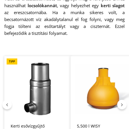
használhat
locsolókannát
, vagy helyezhet egy
kerti slagot
az ereszcsatornába. Ha a munka sikeres volt, a
becsatornázott víz akadálytalanul el fog folyni, vagy meg
fogja tölteni az esőtartályt vagy a ciszternát. Ezzel
befejeződik a tisztítási folyamat.
Termékgaléria kihagyása
TIPP
Kerti esővízgyűjtő
5,500 l WISY