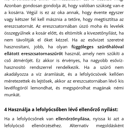
Azonban gondosan gondolja át, hogy valóban szükség van-e
a kosárra. Végül is ez az oka annak, hogy évente egyszer
vagy kétszer fel kell másznia a tetőre, hogy megtisztítsa az
ereszcsatornát. Az ereszcsatornában úszó moha és levelek
összegyűlnek a kosár előtt, és eltömítik a kivezetőnyílást, ha
nem távolítják el őket kézzel. Ha az esővizet szeretné
hasznosítani, jobb, ha olyan
függőleges szűrőhálóval
ellátott ereszcsatornaszűrőt
használ, amely nem szűkíti a
cső átmérőjét. Ez akkor is érvényes, ha nagyobb esővíz-
hasznosító rendszerrel rendelkezik. Ha a szűrő nem
akadályozza a víz áramlását, és a lefolyócsövek kellően
méretezettek és lejtősek, akkor az ereszcsatornában lévő kis
levélfogóról lemondhat, és megspórolhat magának némi
munkát.
4 Használja a lefolyócsőben lévő ellenőrző nyílást:
Ha a lefolyócsőnek van
ellenőrzőnyílása
, nyissa ki azt a
lefolyócső ellenőrzéséhez. Alternatív megoldásként