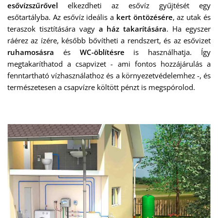
esővízszűrővel
elkezdheti az esővíz gyűjtését egy
esőtartályba. Az esővíz ideális a
kert öntözésére
, az utak és
teraszok tisztítására vagy
a ház takarítására
. Ha egyszer
ráérez az ízére, később bővítheti a rendszert, és az esővizet
ruhamosásra
és
WC-öblítésre
is használhatja. Így
megtakaríthatod a csapvizet - ami fontos hozzájárulás a
fenntartható vízhasználathoz és a környezetvédelemhez -, és
természetesen a csapvízre költött pénzt is megspórolod.