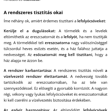
A rendszeres tisztítás okai
Íme néhány ok, amiért érdemes tisztítani a
lefolyócsöveket
:
Kerülje el a dugulásokat:
A törmelék és a levelek
eltömíthetik az ereszcsatornát és a
lefolyót
, ha nem tisztítják
meg. A törmelékkel teli
ereszcsatorna
nagy valószínűséggel
túlcsordul heves esőzés esetén, és a ház falához juttatja a
nedvességet. Az
esőcsatornát meg kell tisztítani
, hogy a
ház alapja ne ázzon be.
A rendszer karbantartása:
A rendszeres tisztítás növeli
a
vízelvezető rendszer élettartamát
. A nedvesség tovább
tartózkodik az ereszcsatornában, ha az tele van
szennyeződéssel. Ez elősegíti a gyorsabb korróziót. A nagyon
régi, vékony vagy lyukas lefolyócsöveket és ereszcsatornákat
ki kell cserélni a vízelvezetés biztosítása érdekében.
Az esővíz hasznosítása:
Az eltömődött
lefolyócsövek