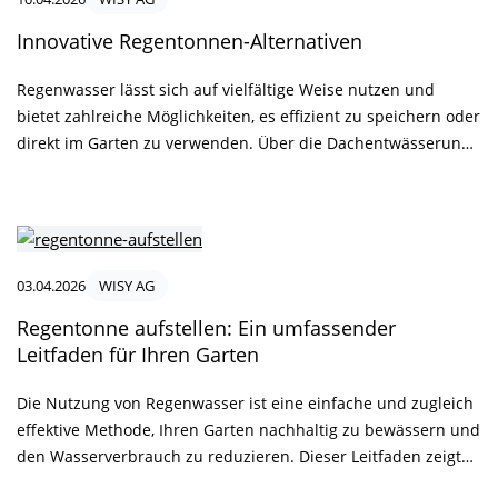
Innovative Regentonnen-Alternativen
Regenwasser lässt sich auf vielfältige Weise nutzen und
bietet zahlreiche Möglichkeiten, es effizient zu speichern oder
direkt im Garten zu verwenden. Über die Dachentwässerung
kann das Wasser gezielt in Regentonnen, Tanks oder
moderne Versickerungssysteme geleitet werden, um es später
wieder zu nutzen. In diesem Beitrag erfahren Sie, welche
innovativen Optionen es neben der klassischen Regentonne
gibt und wie Sie mit durchdachten Systemen von Wisy Ihr
03.04.2026
WISY AG
Regenwasser optimal auffangen und nachhaltig einsetzen
Regentonne aufstellen: Ein umfassender
können.
Leitfaden für Ihren Garten
Die Nutzung von Regenwasser ist eine einfache und zugleich
effektive Methode, Ihren Garten nachhaltig zu bewässern und
den Wasserverbrauch zu reduzieren. Dieser Leitfaden zeigt
Ihnen Schritt für Schritt, wie Sie eine Regentonne installieren,