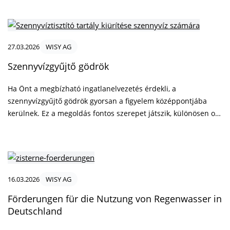
aufstellen und wie Sie damit einen wertvollen Beitrag zum
Umweltschutz leisten können.
27.03.2026
WISY AG
Szennyvízgyűjtő gödrök
Ha Önt a megbízható ingatlanelvezetés érdekli, a
szennyvízgyűjtő gödrök gyorsan a figyelem középpontjába
kerülnek. Ez a megoldás fontos szerepet játszik, különösen ott,
ahol a háztartási szennyvíz ellenőrzött gyűjtésére van
szükség. Önnek mint üzemeltetőnek, épülettulajdonosnak
vagy tervezőnek érdemes közelebbről megvizsgálnia a
funkciót, az alkalmazási területet és a műszaki besorolást.
16.03.2026
WISY AG
Förderungen für die Nutzung von Regenwasser in
Deutschland