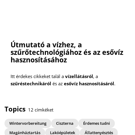
Útmutató a vízhez, a
szűrőtechnológiához és az esővíz
hasznosításához
Itt érdekes cikkeket talál a
vízellátásról
, a
szűréstechnikáról
és az
esővíz hasznosításáról
.
Topics
12 címkéket
Wintervorbereitung
Ciszterna
Érdemes tudni
Magánháztartás
Lakóépületek
Állattenyésztés