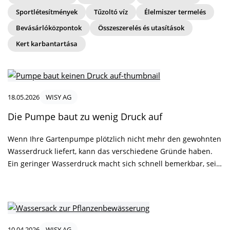
Sportlétesítmények
Tűzoltó víz
Élelmiszer termelés
Bevásárlóközpontok
Összeszerelés és utasítások
Kert karbantartása
18.05.2026
WISY AG
Die Pumpe baut zu wenig Druck auf
Wenn Ihre Gartenpumpe plötzlich nicht mehr den gewohnten
Wasserdruck liefert, kann das verschiedene Gründe haben.
Ein geringer Wasserdruck macht sich schnell bemerkbar, sei
es beim Bewässern des Gartens, beim Betrieb eines
Rasensprengers oder bei der Hauswasserversorgung über
eine Zisterne.
10.04.2026
WISY AG