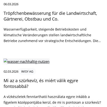
spannendes Thema dar!
06.03.2026
Tröpfchenbewässerung für die Landwirtschaft,
Gärtnerei, Obstbau und Co.
Wasserverfügbarkeit, steigende Betriebskosten und
klimatische Veränderungen stellen landwirtschaftliche
Betriebe zunehmend vor strategische Entscheidungen. Die
Tröpfchenbewässerung gilt dabei als eine der effizientesten
Methoden zur gezielten Wasserversorgung größerer Flächen
und sensibler Kulturen. Warum sich die
Tröpfchenbewässerung lohnt? Diese Frage betrifft nicht nur
den Wasserverbrauch, sondern ebenso Ertragssicherheit,
02.03.2026
WISY AG
Nährstoffeffizienz und langfristige Investitionsplanung.
Mi az a szürkevíz, és miért válik egyre
fontosabbá?
A vízkészletek fenntartható használata egyre inkább a
figyelem középpontjába kerül, de mi is pontosan a szürkevíz?