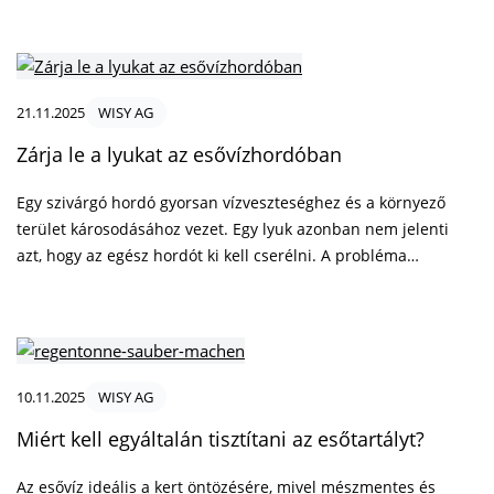
vezet ahhoz, hogy a szükségesnél több vizet használunk fel,
ami hosszú távon nemcsak az erőforrásokat terheli, hanem az
üzemeltetési költségeket is növeli.
21.11.2025
WISY AG
Zárja le a lyukat az esővízhordóban
Egy szivárgó hordó gyorsan vízveszteséghez és a környező
terület károsodásához vezet. Egy lyuk azonban nem jelenti
azt, hogy az egész hordót ki kell cserélni. A probléma
általában könnyen megoldható a megfelelő tömítőanyaggal.
10.11.2025
WISY AG
Miért kell egyáltalán tisztítani az esőtartályt?
Az esővíz ideális a kert öntözésére, mivel mészmentes és