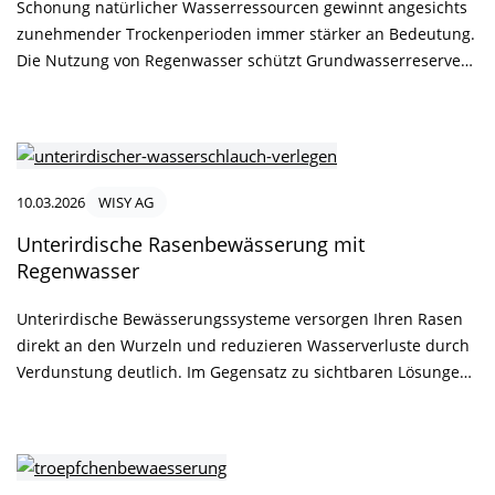
Schonung natürlicher Wasserressourcen gewinnt angesichts
zunehmender Trockenperioden immer stärker an Bedeutung.
Die Nutzung von Regenwasser schützt Grundwasserreserven
und reduziert den Bedarf an aufbereitetem Trinkwasser.
Gleichzeitig entlastet die Speicherung von Niederschlägen,
Kanalisation und Kläranlagen während starker
Regenereignisse. Eine nachhaltige
Regenwasserbewirtschaftung unterstützt die Anpassung an
10.03.2026
WISY AG
klimatische Veränderungen und stärkt den
Unterirdische Rasenbewässerung mit
verantwortungsvollen Umgang mit Wasser. Förderprogramme
Regenwasser
motivieren Eigentümer, Unternehmen sowie öffentliche
Einrichtungen dazu, entsprechende Investitionen
Unterirdische Bewässerungssysteme versorgen Ihren Rasen
umzusetzen.
direkt an den Wurzeln und reduzieren Wasserverluste durch
Verdunstung deutlich. Im Gegensatz zu sichtbaren Lösungen
bleibt die Fläche frei von Schläuchen oder Düsen und wirkt
dauerhaft gepflegt. Für Eigentümer großer Grundstücke,
Bauherren mit Zisterne, Kommunen, Hotels oder Facility
Management stellt eine unterirdische Rasenbewässerug ein