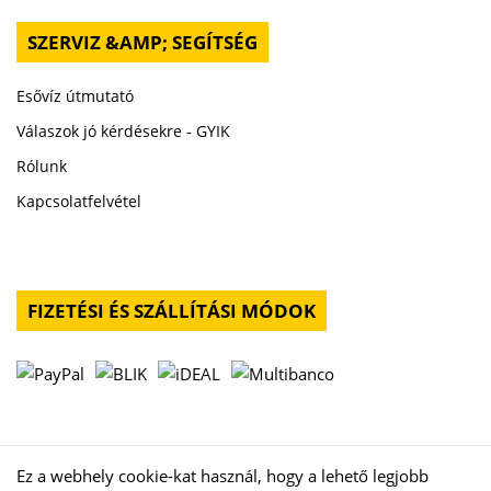
SZERVIZ &AMP; SEGÍTSÉG
Esővíz útmutató
Válaszok jó kérdésekre - GYIK
Rólunk
Kapcsolatfelvétel
FIZETÉSI ÉS SZÁLLÍTÁSI MÓDOK
Ez a webhely cookie-kat használ, hogy a lehető legjobb