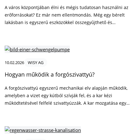
A város központjában élni és mégis tudatosan használni az
erőforrásokat? Ez már nem ellentmondás. Még egy bérelt
lakásban is egyszerű eszközökkel összegyűjthető és
fenntartható módon felhasználható az esővíz. Akár
balkonnövények öntözésére, akár tisztálkodásra, akár a
modern rendszerek kiegészítéseként. Már apró intézkedések
is segítenek a víztakarékosságban, a környezet és a pénztárca
védelmében. Ezáltal a fenntartható viselkedés még kis
10.02.2026
WISY AG
helyiségekben is magától értetődővé válik.
Hogyan működik a forgószivattyú?
A forgószivattyú egyszerű mechanikai elv alapján működik,
amelyben a vizet egy kútból szívják fel, és a kar kézi
működtetésével felfelé szivattyúzzák. A kar mozgatása egy
dugattyút hoz mozgásba a szivattyú belsejében, amely a
visszacsapó szelepeken keresztül vákuumot hoz létre, és
fokozatosan felfelé húzza a vizet, elektromos áram vagy
elektronikus alkatrészek nélkül. A növekvő energiaköltségek