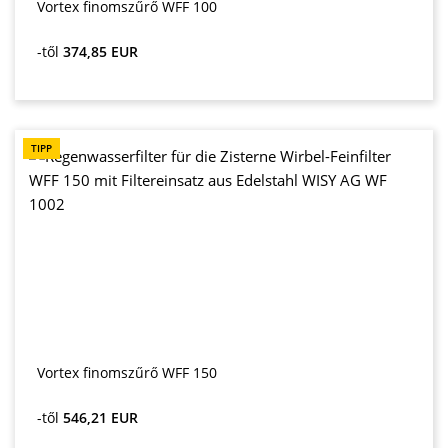
Vortex finomszűrő WFF 100
Normál ár:
-től
374,85 EUR
TIPP
Vortex finomszűrő WFF 150
Normál ár:
-től
546,21 EUR