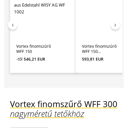
Vortex finomszűrő
Vortex finomszűrő
WFF 150
WFF 150
hosszabbítócsővel
Normál ár:
Normál ár:
-től
546,21 EUR
593,81 EUR
Vortex finomszűrő WFF 300
nagyméretű tetőkhöz