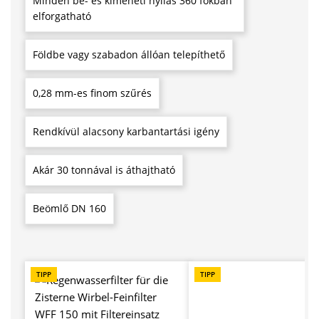
Minden be- és kimeneti nyílás 360 fokban
elforgatható
Földbe vagy szabadon állóan telepíthető
0,28 mm-es finom szűrés
Rendkívül alacsony karbantartási igény
Akár 30 tonnával is áthajtható
Beömlő DN 160
Termékgaléria kihagyása
TIPP
TIPP