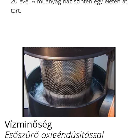
20
éve. A műanyag ház szintén egy életen át
tart.
Vízminőség
Esőszűrő oxigéndúsítással