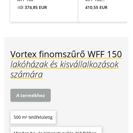
hosszabbítócsővel
Normál ár:
Normál ár:
-től
374,85 EUR
410,55 EUR
Vortex finomszűrő WFF 150
lakóházak és kisvállalkozások
számára
A termékhez
500 m² tetőfelületig