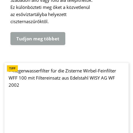
Szabadon álló vagy föld alá telepíthetők.
Ez különbözteti meg őket a közvetlenül
az esővíztartályba helyezett
ciszternaszűrőktől.
Tudjon meg többet
TIPP