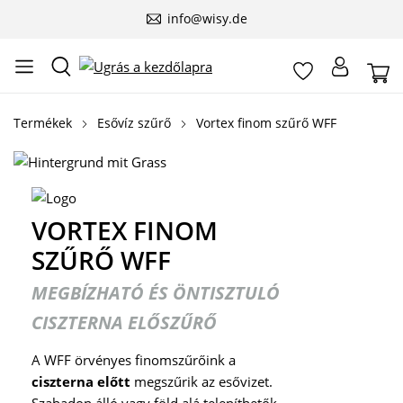
info@wisy.de
Termékek
Esővíz szűrő
Vortex finom szűrő WFF
VORTEX FINOM
SZŰRŐ WFF
MEGBÍZHATÓ ÉS ÖNTISZTULÓ
CISZTERNA ELŐSZŰRŐ
A WFF örvényes finomszűrőink a
ciszterna előtt
megszűrik az esővizet.