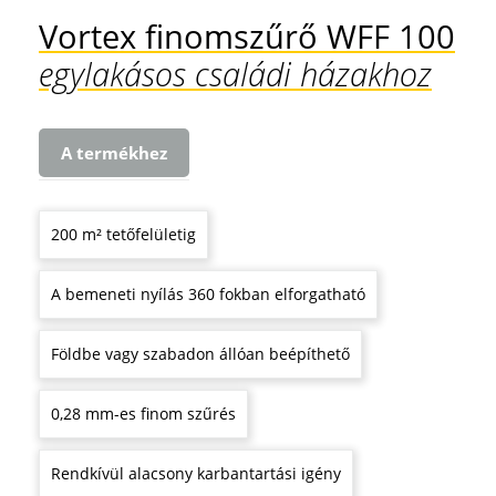
Vortex finomszűrő WFF 100
egylakásos családi házakhoz
A termékhez
200 m² tetőfelületig
A bemeneti nyílás 360 fokban elforgatható
Földbe vagy szabadon állóan beépíthető
0,28 mm-es finom szűrés
Rendkívül alacsony karbantartási igény