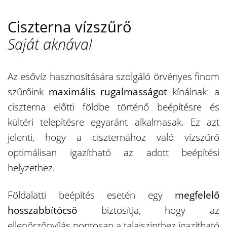
Ciszterna vízszűrő
Saját aknával
Az esővíz hasznosítására szolgáló örvényes finom
szűrőink
maximális rugalmasságot
kínálnak: a
ciszterna előtti földbe történő beépítésre és
kültéri telepítésre egyaránt alkalmasak. Ez azt
jelenti, hogy a ciszternához való vízszűrő
optimálisan igazítható az adott beépítési
helyzethez.
Földalatti beépítés esetén egy
megfelelő
hosszabbítócső
biztosítja, hogy az
ellenőrzőnyílás pontosan a talajszinthez igazítható