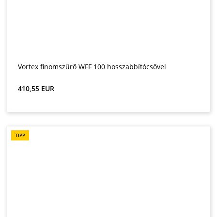
Vortex finomszűrő WFF 100 hosszabbítócsővel
Normál ár:
410,55 EUR
TIPP