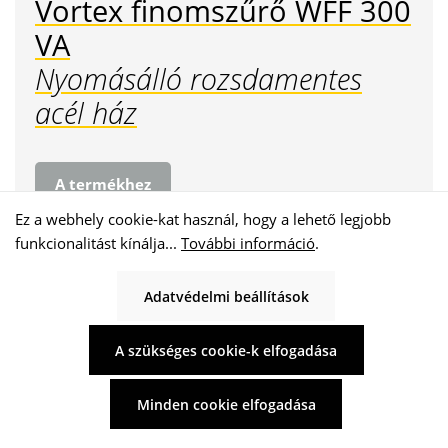
Vortex finomszűrő WFF 300
VA
Nyomásálló rozsdamentes
acél ház
A termékhez
Ez a webhely cookie-kat használ, hogy a lehető legjobb
funkcionalitást kínálja...
További információ
.
3.000 m² tetőfelületről származó
használati vízhez vagy esővízhez
Adatvédelmi beállítások
6 bar nyomásig nyomásálló
A szükséges cookie-k elfogadása
Rozsdamentes acél ház
Minden cookie elfogadása
DIN karimás csatlakozások