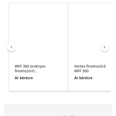
Termékgaléria kihagyása
WFF 300 örvényes
Vortex finomszűrő
finomszűrő
WFF 300
csökkentett
Ár kérésre
Ár kérésre
magassággal és
acélfedéllel