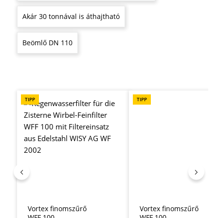
Akár 30 tonnával is áthajtható
Beömlő DN 110
Termékgaléria kihagyása
TIPP
TIPP
Vortex finomszűrő
Vortex finomszűrő
WFF 100
WFF 100