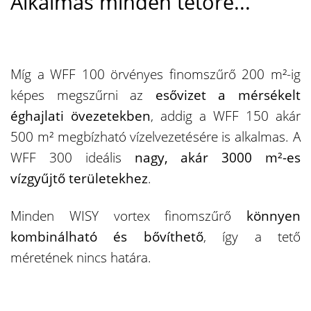
Alkalmas minden tetőre...
Míg a WFF 100 örvényes finomszűrő 200 m²-ig
képes megszűrni az
esővizet a mérsékelt
éghajlati övezetekben
, addig a WFF 150 akár
500 m² megbízható vízelvezetésére is alkalmas. A
WFF 300 ideális
nagy, akár 3000 m²-es
vízgyűjtő területekhez
.
Minden WISY vortex finomszűrő
könnyen
kombinálható és bővíthető
, így a tető
méretének nincs határa.