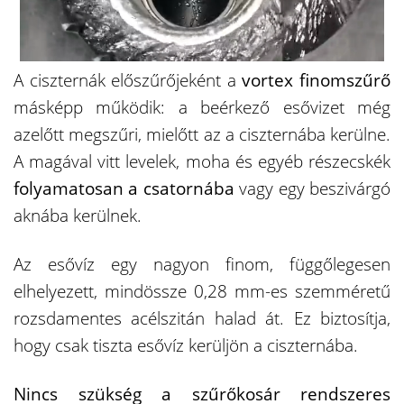
A ciszternák előszűrőjeként a
vortex finomszűrő
másképp működik: a beérkező esővizet még
azelőtt megszűri, mielőtt az a ciszternába kerülne.
A magával vitt levelek, moha és egyéb részecskék
folyamatosan a csatornába
vagy egy beszivárgó
aknába kerülnek.
Az esővíz egy nagyon finom, függőlegesen
elhelyezett, mindössze 0,28 mm-es szemméretű
rozsdamentes acélszitán halad át. Ez biztosítja,
hogy csak tiszta esővíz kerüljön a ciszternába.
Nincs szükség a szűrőkosár rendszeres