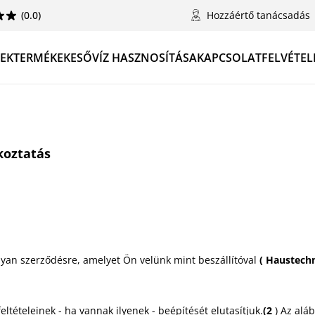
(0.0)
Hozzáértő tanácsadás
TEK
TERMÉKEK
ESŐVÍZ HASZNOSÍTÁSA
KAPCSOLATFELVÉTEL
koztatás
lyan szerződésre, amelyet Ön velünk mint beszállítóval
(
Haustechn
ltételeinek - ha vannak ilyenek - beépítését elutasítjuk.
(2
) Az alá