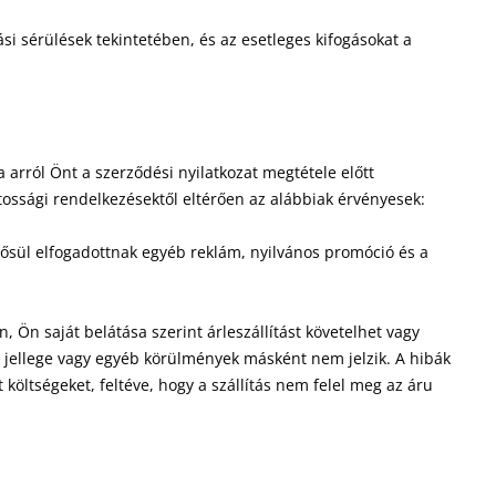
ási sérülések tekintetében, és az esetleges kifogásokat a
 arról Önt a szerződési nyilatkozat megtétele előtt
ossági rendelkezésektől eltérően az alábbiak érvényesek:
nősül elfogadottnak egyéb reklám, nyilvános promóció és a
en, Ön saját belátása szerint árleszállítást követelhet vagy
iba jellege vagy egyéb körülmények másként nem jelzik. A hibák
 költségeket, feltéve, hogy a szállítás nem felel meg az áru