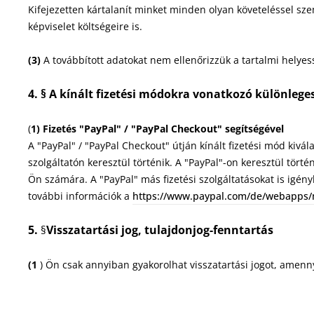
Kifejezetten kártalanít minket minden olyan követeléssel sz
képviselet költségeire is.
(3)
A továbbított adatokat nem ellenőrizzük a tartalmi helyes
4. § A kínált fizetési módokra vonatkozó különleg
(
1)
Fizetés "PayPal" / "PayPal Checkout" segítségével
A "PayPal" / "PayPal Checkout" útján kínált fizetési mód kivál
szolgáltatón keresztül történik. A "PayPal"-on keresztül tör
Ön számára. A "PayPal" más fizetési szolgáltatásokat is igényb
további információk a
https://www.paypal.com/de/webapps/
5.
Visszatartási jog
, tulajdonjog-fenntartás
§
(1
) Ön csak annyiban gyakorolhat visszatartási jogot, amen