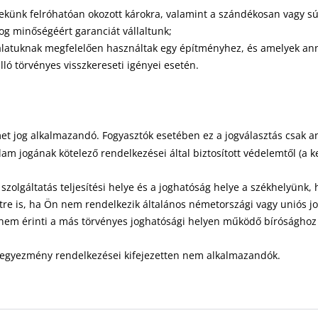
 nekünk felróhatóan okozott károkra, valamint a szándékosan vagy s
og minőségéért garanciát vállaltunk;
álatuknak megfelelően használtak egy építményhez, és amelyek anna
ló törvényes visszkereseti igényei esetén.
t jog alkalmazandó. Fogyasztók esetében ez a jogválasztás csak
llam jogának kötelező rendelkezései által biztosított védelemtől (a 
szolgáltatás teljesítési helye és a joghatóság helye a székhelyünk
etre is, ha Ön nem rendelkezik általános németországi vagy uniós j
nem érinti a más törvényes joghatósági helyen működő bírósághoz v
-egyezmény rendelkezései kifejezetten nem alkalmazandók.