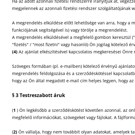
Ha az adott azonnali fizetési rendszerre irányítjuk át, végez
megjelennek az azonnali fizetési rendszer szolgáltatójának 
A megrendelés elküldése előtt lehetősége van arra, hogy a m
funkciójának segítségével is) vagy törölje a megrendelést.
A megrendelés elküldésével a megfelelő gombon keresztül ("fi
"fizetés" / "most fizetni" vagy hasonló) Ön jogilag kötelező ér
(4)
Az ajánlat elkészítésével kapcsolatos megkeresései Önre
Szöveges formában (pl. e-mailben) kötelező érvényű ajánlato
megrendelés feldolgozása és a szerződéskötéssel kapcsolatba
hogy az Ön által megadott e-mail cím helyes legyen, hogy az
§ 3
Testreszabott áruk
(
1
) Ön legkésőbb a szerződéskötést követően azonnal, az on
megfelelő információkat, szövegeket vagy fájlokat. A fájlform
(
2)
Ön vállalja, hogy nem továbbít olyan adatokat, amelyek tar