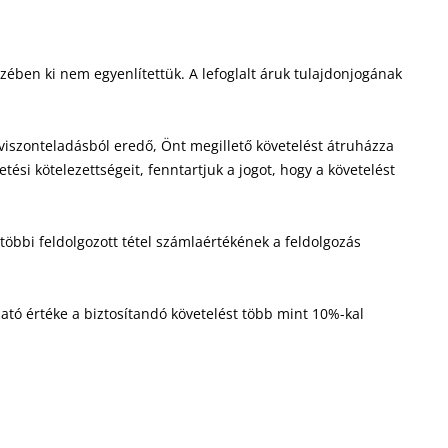
zében ki nem egyenlítettük. A lefoglalt áruk tulajdonjogának
viszonteladásból eredő, Önt megillető követelést átruházza
si kötelezettségeit, fenntartjuk a jogot, hogy a követelést
 többi feldolgozott tétel számlaértékének a feldolgozás
ható értéke a biztosítandó követelést több mint 10%-kal