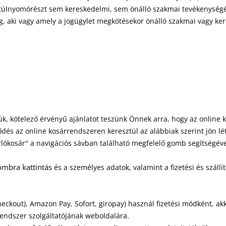
ly túlnyomórészt sem kereskedelmi, sem önálló szakmai tevékenysé
ág, aki vagy amely a jogügylet megkötésekor önálló szakmai vagy ke
ük, kötelező érvényű ajánlatot teszünk Önnek arra, hogy az online
dés az online kosárrendszeren keresztül az alábbiak szerint jön lét
rlókosár" a navigációs sávban található megfelelő gomb segítségéve
mbra kattintás
és a személyes adatok, valamint a fizetési és száll
/Checkout), Amazon Pay, Sofort, giropay) használ fizetési módként,
i rendszer szolgáltatójának weboldalára.