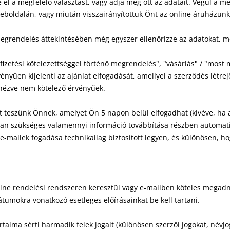
ze el a megfelelő választást, vagy adja meg ott az adatait. Végül a 
weboldalán, vagy miután visszairányítottuk Önt az online áruházun
egrendelés áttekintésében még egyszer ellenőrizze az adatokat, mó
zetési kötelezettséggel történő megrendelés", "vásárlás" / "most m
vényűen kijelenti az ajánlat elfogadását, amellyel a szerződés létrej
 nézve nem kötelező érvényűek.
t teszünk Önnek, amelyet Ön 5 napon belül elfogadhat (kivéve, ha 
n szükséges valamennyi információ továbbítása részben automatizál
 e-mailek fogadása technikailag biztosított legyen, és különösen, 
line rendelési rendszeren keresztül vagy e-mailben köteles megadn
átumokra vonatkozó esetleges előírásainkat be kell tartani.
talma sérti harmadik felek jogait (különösen szerzői jogokat, névjog