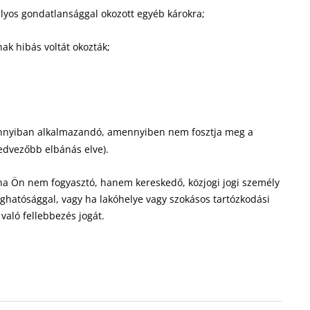
úlyos gondatlansággal okozott egyéb károkra;
k hibás voltát okozták;
 annyiban alkalmazandó, amennyiben nem fosztja meg a
kedvezőbb elbánás elve).
, ha Ön nem fogyasztó, hanem kereskedő, közjogi jogi személy
oghatósággal, vagy ha lakóhelye vagy szokásos tartózkodási
aló fellebbezés jogát.