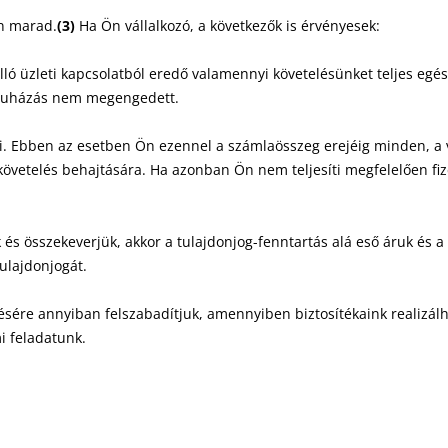
an marad.
(3)
Ha Ön vállalkozó, a következők is érvényesek:
lló üzleti kapcsolatból eredő valamennyi követelésünket teljes egés
átruházás nem megengedett.
i. Ebben az esetben Ön ezennel a számlaösszeg erejéig minden, a 
vetelés behajtására. Ha azonban Ön nem teljesíti megfelelően fizeté
 és összekeverjük, akkor a tulajdonjog-fenntartás alá eső áruk és a
ulajdonjogát.
érésére annyiban felszabadítjuk, amennyiben biztosítékaink realizál
i feladatunk.