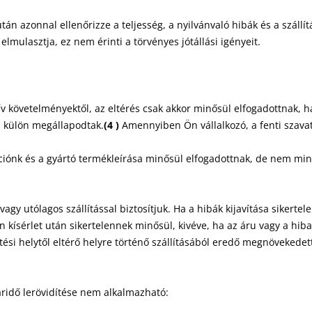
án azonnal ellenőrizze a teljesség, a nyilvánvaló hibák és a szállít
mulasztja, ez nem érinti a törvényes jótállási igényeit.
 követelményektől, az eltérés csak akkor minősül elfogadottnak, ha
 és külön megállapodtak
.
(4
)
Amennyiben Ön vállalkozó, a fenti szavat
ációnk és a gyártó termékleírása minősül elfogadottnak, de nem mi
vagy utólagos szállítással biztosítjuk. Ha a hibák kijavítása sikertel
len kísérlet után sikertelennek minősül, kivéve, ha az áru vagy a h
tési helytől eltérő helyre történő szállításából eredő megnövekedett
atáridő lerövidítése nem alkalmazható: