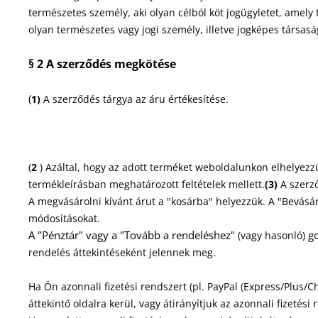
természetes személy, aki olyan célból köt jogügyletet, ame
olyan természetes vagy jogi személy, illetve jogképes társas
§ 2 A szerződés megkötése
(
1)
A szerződés tárgya az áru értékesítése
.
(
2
) Azáltal, hogy az adott terméket weboldalunkon elhelyezz
termékleírásban meghatározott feltételek mellett.
(3)
A szerző
A megvásárolni kívánt árut a "kosárba" helyezzük. A "Bevásá
módosításokat.
A "Pénztár" vagy a "Tovább a rendeléshez"
go
(vagy hasonló)
rendelés áttekintéseként jelennek meg.
Ha Ön azonnali fizetési rendszert (pl. PayPal (Express/Plus
áttekintő oldalra kerül, vagy átirányítjuk az azonnali fizetés