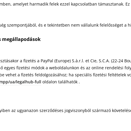
emben, amelyet harmadik felek ezzel kapcsolatban támasztanak. Ez
ség szempontjából, és e tekintetben nem vállalunk felelősséget a h
es megállapodások
asztásakor a fizetés a PayPal (Europe) S.à.r.l. et Cie, S.C.A. (22-24
ténő egyes fizetési módok a weboldalunkon és az online rendelési fo
e vehet a fizetés feldolgozásához; ha speciális fizetési feltételek v
mpp/ua/legalhub-full
oldalon találhatók
.
nyiben az ugyanazon szerződéses jogviszonyból származó követelése