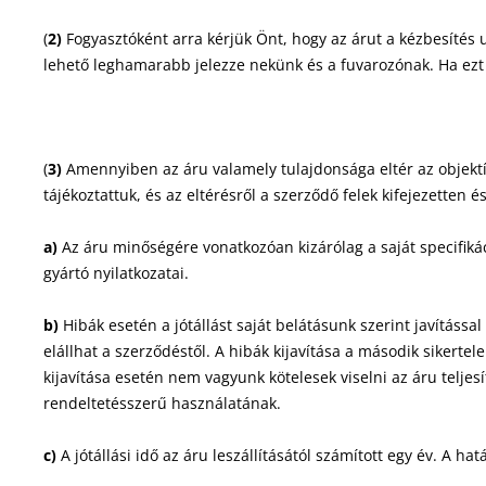
(
2)
Fogyasztóként arra kérjük Önt, hogy az árut a kézbesítés ut
lehető leghamarabb jelezze nekünk és a fuvarozónak. Ha ezt el
(
3)
Amennyiben az áru valamely tulajdonsága eltér az objektív
tájékoztattuk, és az eltérésről a szerződő felek kifejezetten
a)
Az áru minőségére vonatkozóan kizárólag a saját specifik
gyártó nyilatkozatai.
b)
Hibák esetén a jótállást saját belátásunk szerint javítással 
elállhat a szerződéstől. A hibák kijavítása a második sikerte
kijavítása esetén nem vagyunk kötelesek viselni az áru teljesí
rendeltetésszerű használatának.
c)
A jótállási idő az áru leszállításától számított egy év. A h