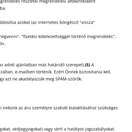
megrendelés részletei megrendelési áttekintésként
kba.
dosítsa azokat (az internetes böngésző "vissza"
egvenni", "fizetési kötelezettséggel történő megrendelés",
ön.
az adott ajánlatban más határidő szerepel).
(5)
A
tan, e-mailben történik. Ezért Önnek biztosítania kell,
hogy azt ne akadályozzák meg SPAM-szűrők.
i nekünk az áru személyre szabott kialakításához szükséges
okat, védjegyjogokat) vagy sérti a hatályos jogszabályokat.