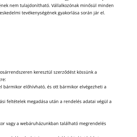
gének nem tulajdonítható. Vállalkozónak minősül minden
reskedelmi tevékenységének gyakorlása során jár el.
 kosárrendszeren keresztül szerződést kössünk a
re:
l bármikor előhívható, és ott bármikor elvégezheti a
ítási feltételek megadása után a rendelés adatai végül a
 akkor vagy a webáruházunkban található megrendelés