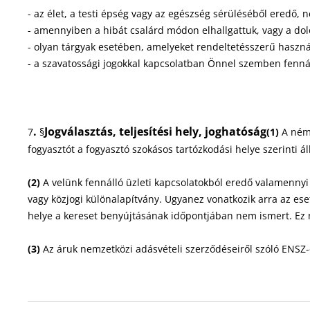
- az élet, a testi épség vagy az egészség sérüléséből eredő,
- amennyiben a hibát csalárd módon elhallgattuk, vagy a dol
- olyan tárgyak esetében, amelyeket rendeltetésszerű haszn
- a szavatossági jogokkal kapcsolatban Önnel szemben fennál
.
Jogválasztás, teljesítési hely, joghatóság
7
§
(1)
A néme
fogyasztót a fogyasztó szokásos tartózkodási helye szerinti á
(2)
A velünk fennálló üzleti kapcsolatokból eredő valamennyi 
vagy közjogi különalapítvány. Ugyanez vonatkozik arra az es
helye a kereset benyújtásának időpontjában nem ismert. Ez 
(3)
Az áruk nemzetközi adásvételi szerződéseiről szóló ENSZ