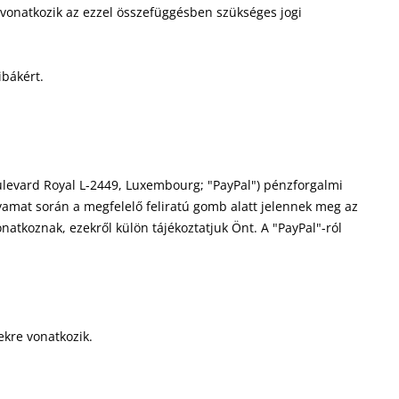
 vonatkozik az ezzel összefüggésben szükséges jogi
ibákért.
 Boulevard Royal L-2449, Luxembourg; "PayPal") pénzforgalmi
lyamat során a megfelelő feliratú gomb alatt jelennek meg az
onatkoznak, ezekről külön tájékoztatjuk Önt. A "PayPal"-ról
kre vonatkozik.