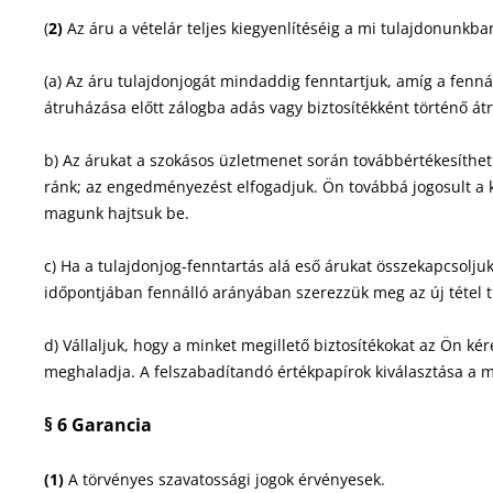
(
2)
Az áru a vételár teljes kiegyenlítéséig a mi tulajdonunkb
(a) Az áru tulajdonjogát mindaddig fenntartjuk, amíg a fenná
átruházása előtt zálogba adás vagy biztosítékként történő 
b) Az árukat a szokásos üzletmenet során továbbértékesíthet
ránk; az engedményezést elfogadjuk. Ön továbbá jogosult a kö
magunk hajtsuk be.
c) Ha a tulajdonjog-fenntartás alá eső árukat összekapcsoljuk
időpontjában fennálló arányában szerezzük meg az új tétel t
d) Vállaljuk, hogy a minket megillető biztosítékokat az Ön k
meghaladja. A felszabadítandó értékpapírok kiválasztása a m
§ 6 Garancia
(1)
A törvényes szavatossági jogok érvényesek.