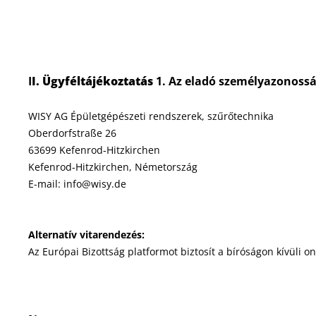
I
I. Ügyféltájékoztatás
1. Az eladó személyazonoss
WISY AG Épületgépészeti rendszerek, szűrőtechnika
Oberdorfstraße 26
63699 Kefenrod-Hitzkirchen
Kefenrod-Hitzkirchen, Németország
E-mail: info@wisy.de
Alternatív vitarendezés:
Az Európai Bizottság platformot biztosít a bíróságon kívüli 