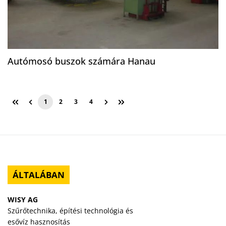
Autómosó buszok számára Hanau
1
2
3
4
Oldal
Oldal
Oldal
Oldal
ÁLTALÁBAN
WISY AG
Szűrőtechnika, építési technológia és
esővíz hasznosítás