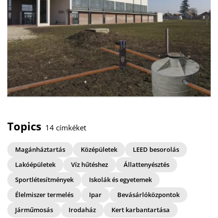
Topics
14 címkéket
Magánháztartás
Középületek
LEED besorolás
Lakóépületek
Víz hűtéshez
Állattenyésztés
Sportlétesítmények
Iskolák és egyetemek
Élelmiszer termelés
Ipar
Bevásárlóközpontok
Járműmosás
Irodaház
Kert karbantartása