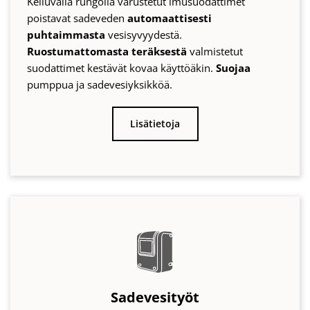
Sadevesityöt
Sadevesiyksikkö
ottaa vettä
säiliöstä
. Jos säiliö on
tyhjä kuivina aikoina, se siirtyy automaattisesti
käyttämään vesijohtovettä. Sadevesilaitteet takaavat
keskeytymättömän
käyttöveden saannin.
Lisätietoja