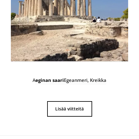
A
eginan saari
Egeanmeri, Kreikka
Lisää viitteitä