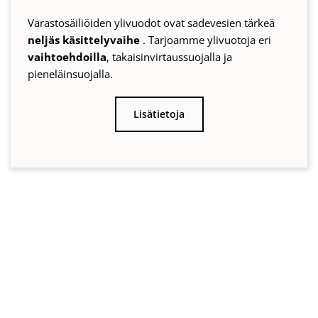
Vuodesta 1989: WISY-laatu
VALMISTETTU SAKSASSA
Monissa maissa vesijohtovettä valvotaan kalliilla
kustannuksilla. ja
käsitellään juomaveden laatuun.
Huomattava osa tästä vedestä käytetään kuitenkin alueilla,
joilla ei vaadita juomaveden laatua, kuten WC:n huuhteluun.
Siksi olemme erikoistuneet kehittämään
ensiluokkaista