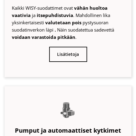
Pumput ja automaattiset kytkimet
Sadeveden
pumppausolosuhteisiin
optimoidut
imu- ja painepumput.
Tehokkaat
ja 97 %
taloudellisemmat
valmiustilan kulutuksessa WISY-
automaattikytkimen ansiosta!
Lisätietoja