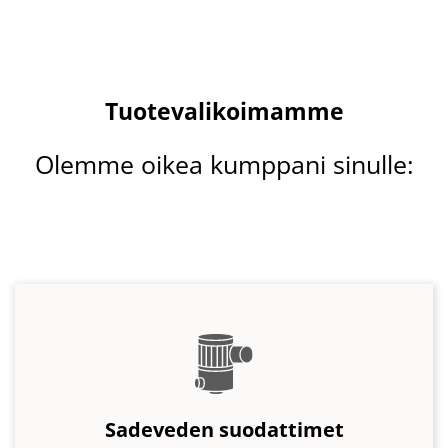
Sadeveden suodattimet
Kaikki WISY-suodattimet ovat
vähän huoltoa
vaativia
ja
itsepuhdistuvia
. Mahdollinen lika
yksinkertaisesti
valutetaan pois
pystysuoran
suodatinverkon läpi
.
Näin suodatettua sadevettä
voidaan varastoida pitkään
.
Lisätietoja