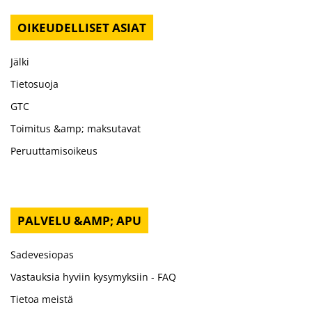
OIKEUDELLISET ASIAT
Jälki
Tietosuoja
GTC
Toimitus &amp; maksutavat
Peruuttamisoikeus
PALVELU &AMP; APU
Sadevesiopas
Vastauksia hyviin kysymyksiin - FAQ
Tietoa meistä