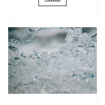
Juomaveden suojelu
Tutustu komponentteihimme
juomaveden suojelemiseksi.
Luokkaan