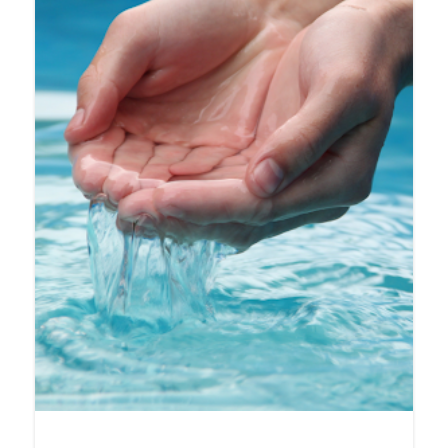
Kerää sadevesi
Lue kaikki, mitä sinun tarvitsee tietää
sadeveden keräämisestä ja
hyödyntämisestä.
Luokkaan