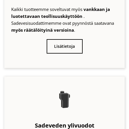
Sadeveden ylivuodot
Varastosäiliöiden ylivuodot ovat sadevesien tärkeä
neljäs käsittelyvaihe
. Tarjoamme ylivuotoja eri
vaihtoehdoilla
, takaisinvirtaussuojalla ja
pieneläinsuojalla.
Lisätietoja