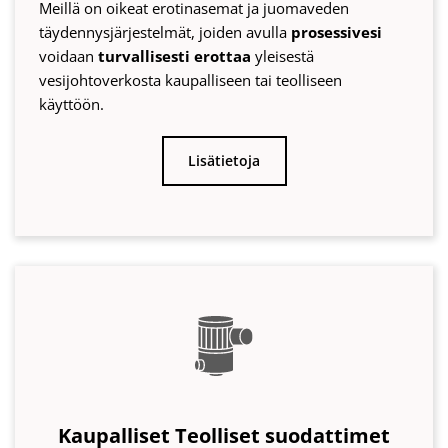
Kaupalliset Teolliset suodattimet
Kaikki tuotteemme soveltuvat myös
vankkaan ja
luotettavaan
teollisuuskäyttöön
.
Sadevesisuodattimemme ovat pyynnöstä saatavana
myös räätälöityinä versioina
.
Lisätietoja