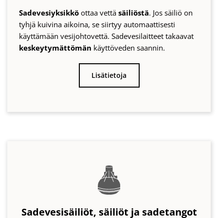
Sadevesisäiliöt, säiliöt ja sadetangot
Kerätyn
sadeveden
varastointiin
tarkoitettu säiliö
on tärkeä osa sadevesijärjestelmää. WISY tarjoaa
sinulle oikean
valikoiman varastosäiliöitä
.
Lisätietoja