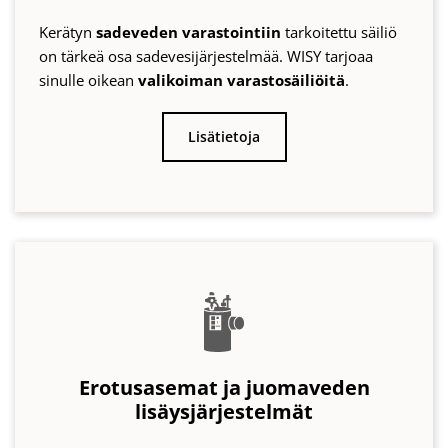
Erotusasemat ja juomaveden
lisäysjärjestelmät
Meillä on oikeat erotinasemat ja juomaveden
täydennysjärjestelmät, joiden avulla
prosessivesi
voidaan
turvallisesti
erottaa
yleisestä
vesijohtoverkosta kaupalliseen tai teolliseen
käyttöön.
Lisätietoja