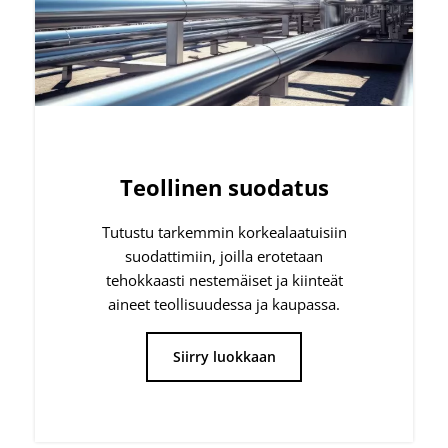
suodattimiin, joilla erotetaan
tehokkaasti nestemäiset ja kiinteät
aineet teollisuudessa ja kaupassa.
Siirry luokkaan
Tuotevalikoimamme
Olemme oikea kumppani sinulle: