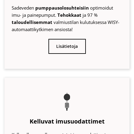
Kelluvat imusuodattimet
Kelluvalla rungolla varustetut imusuodattimet
poistavat sadeveden
automaattisesti
puhtaimmasta
vesisyvyydestä.
Ruostumattomasta teräksestä
valmistetut
suodattimet kestävät kovaa käyttöäkin.
Suojaa
pumppua ja sadevesiyksikköä.
Lisätietoja