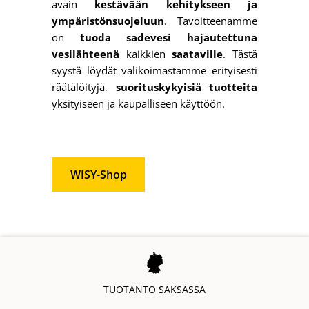
WISY-Shop
Ota yhteyttä WISYyn
TUOTANTO SAKSASSA
AINUTLAATUINEN SUODATUSTEKNIIKKA
Myymälämme suositukset
Valikoima laajasta