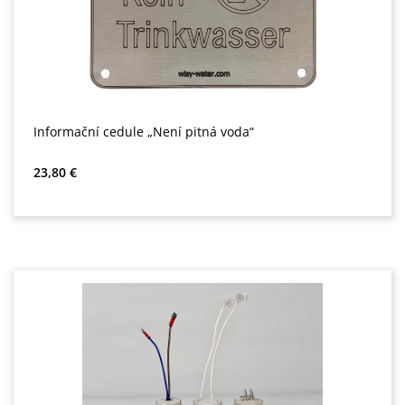
Informační cedule „Není pitná voda“
Běžná cena:
23,80 €