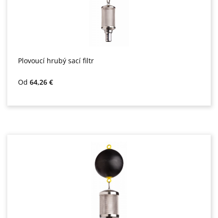
Plovoucí hrubý sací filtr
Běžná cena:
Od
64,26 €