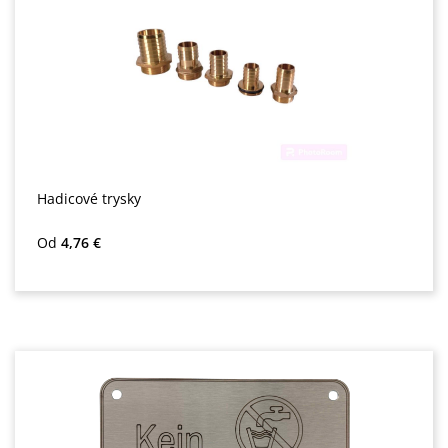
Hadicové trysky
Běžná cena:
Od
4,76 €