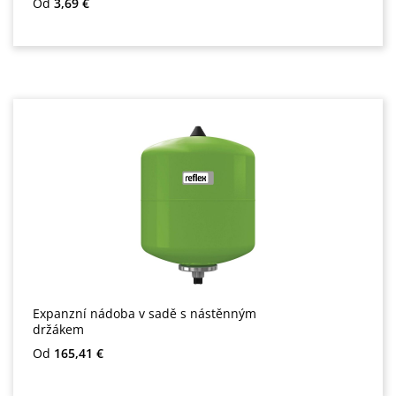
Běžná cena:
Od
3,69 €
Expanzní nádoba v sadě s nástěnným
držákem
Běžná cena:
Od
165,41 €