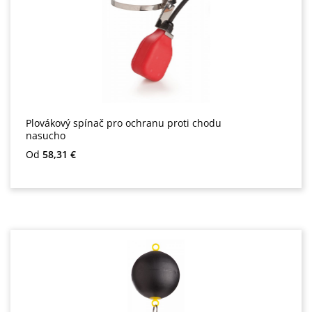
Plovákový spínač pro ochranu proti chodu
nasucho
Běžná cena:
Od
58,31 €