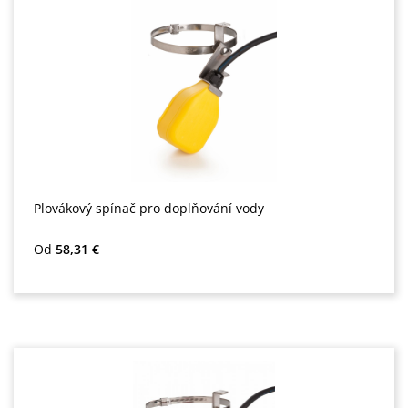
Plovákový spínač pro doplňování vody
Běžná cena:
Od
58,31 €