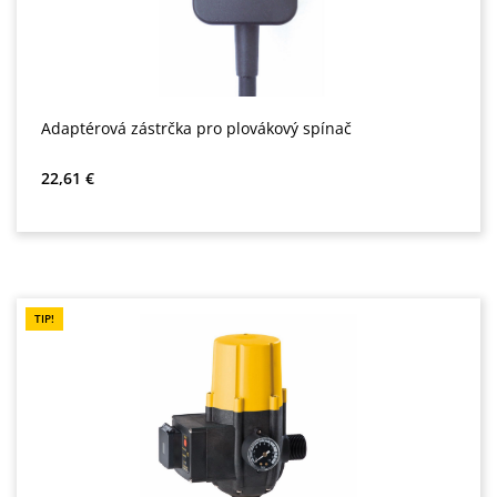
Adaptérová zástrčka pro plovákový spínač
Běžná cena:
22,61 €
TIP!