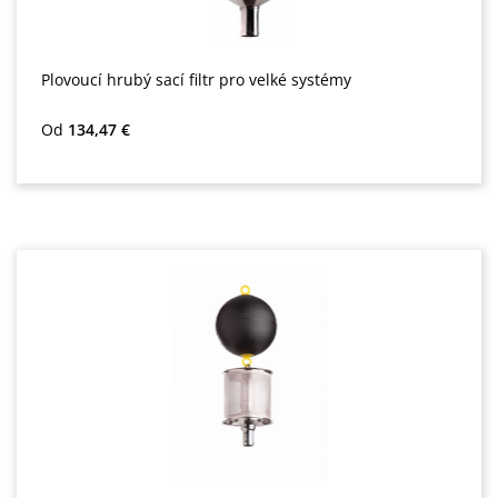
Plovoucí hrubý sací filtr pro velké systémy
Běžná cena:
Od
134,47 €