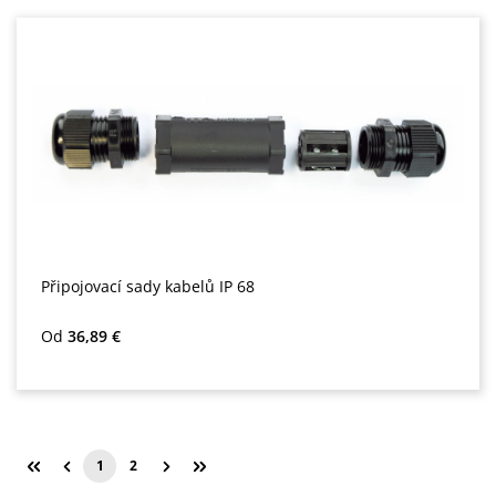
Připojovací sady kabelů IP 68
Běžná cena:
Od
36,89 €
1
2
Strana
Strana