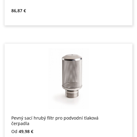
Běžná cena:
86,87 €
Pevný sací hrubý filtr pro podvodní tlaková
čerpadla
Běžná cena:
Od
49,98 €