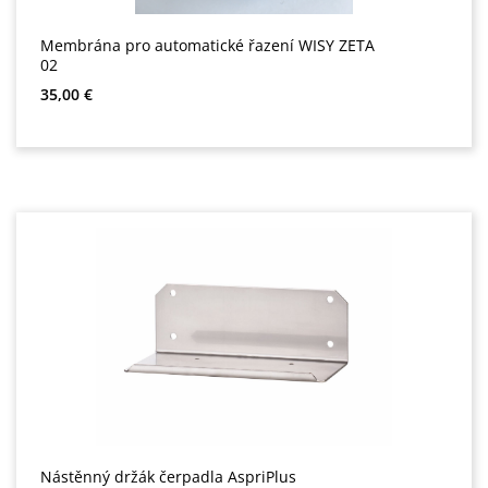
Membrána pro automatické řazení WISY ZETA
02
Běžná cena:
35,00 €
Nástěnný držák čerpadla AspriPlus