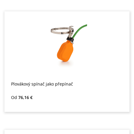
Plovákový spínač jako přepínač
Běžná cena:
Od
76,16 €