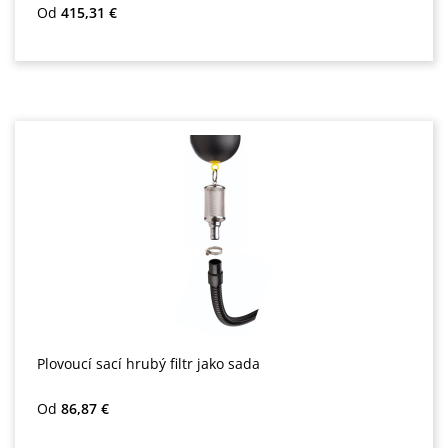
Běžná cena:
Od
415,31 €
Plovoucí sací hrubý filtr jako sada
Běžná cena:
Od
86,87 €