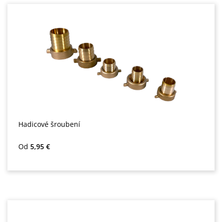
Hadicové šroubení
Běžná cena:
Od
5,95 €