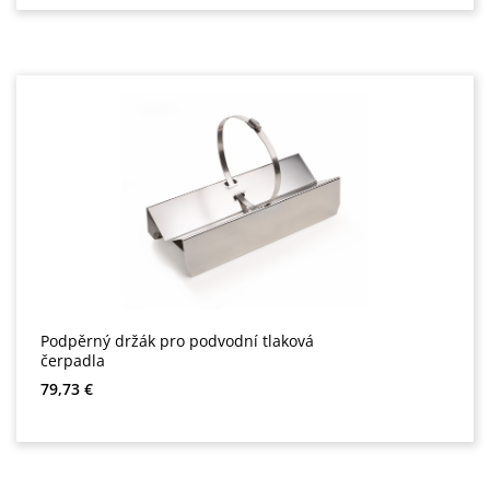
Podpěrný držák pro podvodní tlaková
čerpadla
Běžná cena:
79,73 €