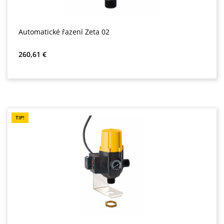
Automatické řazení Zeta 02
Běžná cena:
260,61 €
TIP!