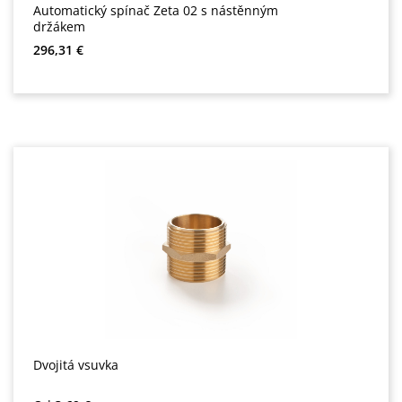
Automatický spínač Zeta 02 s nástěnným
držákem
Běžná cena:
296,31 €
Dvojitá vsuvka