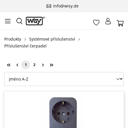
info@wisy.de
Produkty
Systémové příslušenství
Příslušenství čerpadel
1
2
Strana
Strana