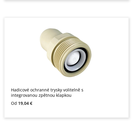
Hadicové ochranné trysky volitelně s
integrovanou zpětnou klapkou
Běžná cena:
Od
19,04 €