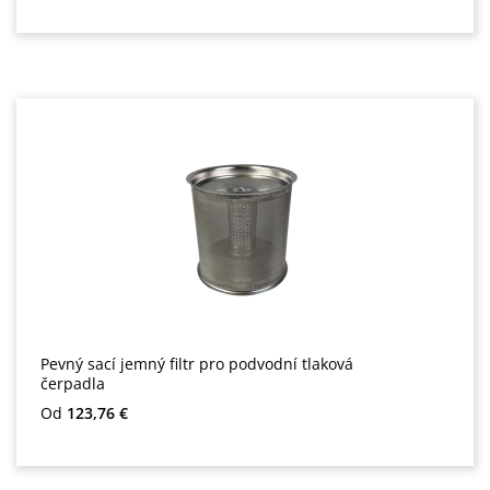
Pevný sací jemný filtr pro podvodní tlaková
čerpadla
Běžná cena:
Od
123,76 €