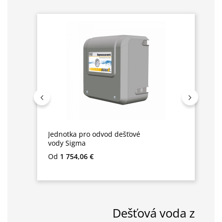
Přeskočit galerii produktů
Jednotka pro odvod dešťové
vody Sigma
Běžná cena:
Od
1 754,06 €
Dešťová voda z