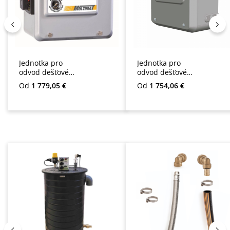
Jednotka pro
Jednotka pro
odvod dešťové
odvod dešťové
vody Multimat
vody Sigma
Běžná cena:
Běžná cena:
Od
1 779,05 €
Od
1 754,06 €
Přeskočit galerii produktů