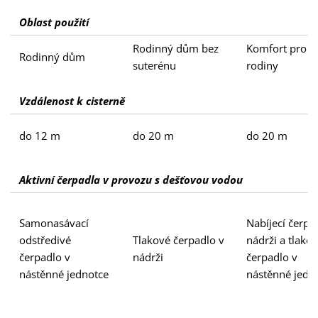
Oblast použití
Rodinný dům bez
Komfort pro 1
Rodinný dům
suterénu
rodiny
Vzdálenost k cisterně
do 12 m
do 20 m
do 20 m
Aktivní čerpadla v provozu s dešťovou vodou
Samonasávací
Nabíjecí čerpa
odstředivé
Tlakové čerpadlo v
nádrži a tlako
čerpadlo v
nádrži
čerpadlo v
nástěnné jednotce
nástěnné jedn