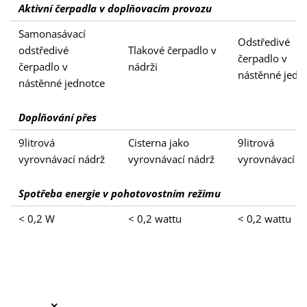
Aktivní čerpadla v doplňovacím provozu
Samonasávací
Odstředivé
odstředivé
Tlakové čerpadlo v
čerpadlo v
čerpadlo v
nádrži
nástěnné jedn
nástěnné jednotce
Doplňování přes
9litrová
Cisterna jako
9litrová
vyrovnávací nádrž
vyrovnávací nádrž
vyrovnávací n
Spotřeba energie v pohotovostním režimu
< 0,2 W
< 0,2 wattu
< 0,2 wattu