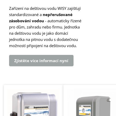
Zařízení na dešťovou vodu WISY zajišťují
standardizované a
nepřerušované
zásobování vodou
- automaticky řízené
pro dům, zahradu nebo firmu. Jednotka
na dešťovou vodu je jako domácí
jednotka na pitnou vodu s dodatečnou
možností připojení na dešťovou vodu.
Zjistěte více informací nyní
Přeskočit galerii produktů