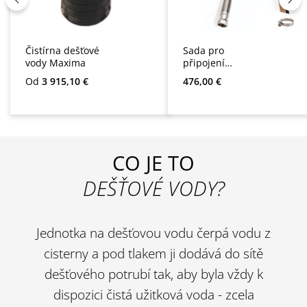
Čistírna dešťové
Sada pro
vody Maxima
připojení
splachovací
Běžná cena:
Běžná cena:
Od
3 915,10 €
476,00 €
nádržky Multimat,
Sigma, Optima,
Optima Plus,
Multigo a
AspriPlus
CO JE TO
DEŠŤOVÉ VODY?
Jednotka na dešťovou vodu čerpá vodu z
cisterny a pod tlakem ji dodává do sítě
dešťového potrubí tak, aby byla vždy k
dispozici čistá užitková voda - zcela