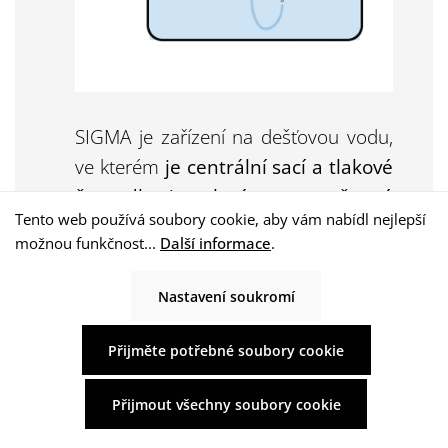
SIGMA je zařízení na dešťovou vodu,
ve kterém
je centrální sací a tlakové
čerpadlo instalováno ve stěnové
Tento web používá soubory cookie, aby vám nabídl nejlepší
jednotce
uvnitř budovy. Čerpadlo
možnou funkčnost...
Další informace
.
nasává dešťovou vodu z nádrže a
čerpá ji pod tlakem přímo do
Nastavení soukromí
připojených spotřebičů. Díky tomu je
systém vhodný například pro
Přijměte potřebné soubory cookie
instalace ve sklepních prostorách, kde
je požadována
snadno přístupná a
Přijmout všechny soubory cookie
přehledná instalace
v domě.