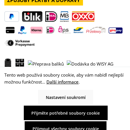
ZPŮSOBY PLATBY A DOPRAVY
Tento web používá soubory cookie, aby vám nabídl nejlepší
možnou funkčnost...
Další informace
.
Nastavení soukromí
© 2026 WISY AG
Přijměte potřebné soubory cookie
Přijmout všechny soubory cookie
Všechny ceny včetně DPH +
náklady na dopravu
a případné poplatky za