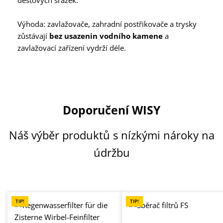
dešťových srážek.
Výhoda: zavlažovače, zahradní postřikovače a trysky
zůstávají
bez usazenin vodního kamene
a
zavlažovací zařízení vydrží déle.
Doporučení WISY
Náš výběr produktů s nízkými nároky na
údržbu
Přeskočit galerii produktů
TIP!
TIP!