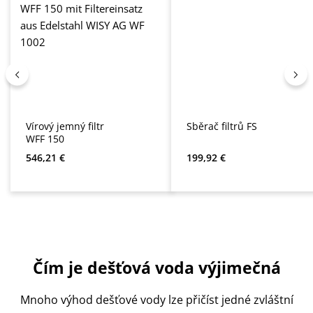
Vírový jemný filtr
Sběrač filtrů FS
WFF 150
Běžná cena:
Běžná cena:
546,21 €
199,92 €
Čím je dešťová voda výjimečná
Mnoho výhod dešťové vody lze přičíst jedné zvláštní