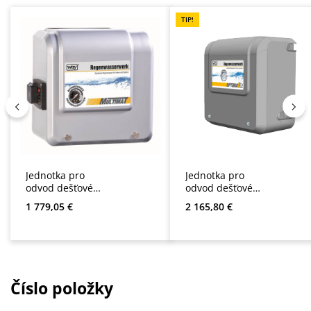
TIP!
Jednotka pro
Jednotka pro
odvod dešťové
odvod dešťové
vody Multimat
vody Optima 4
Běžná cena:
Běžná cena:
1 779,05 €
2 165,80 €
Číslo položky