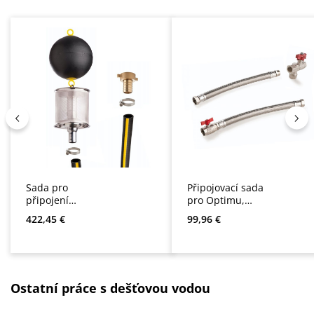
Sada pro
Připojovací sada
připojení
pro Optimu,
splachovací
Sigmu a
Běžná cena:
Běžná cena:
422,45 €
99,96 €
nádržky Multimat,
oddělovací stanici
Sigma, Optima,
Multimat / Sigura
Optima Plus,
9
Multigo a
AspriPlus
Přeskočit galerii produktů
Ostatní práce s dešťovou vodou