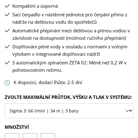
Kompaktní a úsporná
Sací čerpadlo v nástěnné jednotce pro čerpání přímo z
nádrže na dešťovou vodu do spotřebičů
Automatické přepínání mezi dešťovou a pitnou vodou v
závislosti na dostupnosti (možnost ručního přepínání)
Doplňování pitné vody v souladu s normami s volným
výtokem v integrované doplňovací nádrži
S automatickým spínačem ZETA 02: Méně než 0,2 W v
pohotovostním režimu.
K dispozici, dodací lhůta: 2-5 dní
VYBERTE
ZVOLTE MAXIMÁLNÍ PRŮTOK, VÝŠKU A TLAK V SYSTÉMU:
MNOŽSTVÍ