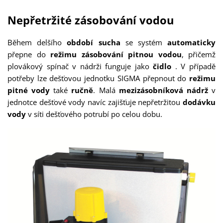
Nepřetržité zásobování vodou
Během delšího
období sucha
se systém
automaticky
přepne do
režimu zásobování pitnou vodou
, přičemž
plovákový spínač v nádrži funguje jako
čidlo
. V případě
potřeby lze dešťovou jednotku SIGMA přepnout do
režimu
pitné vody
také
ručně
. Malá
mezizásobníková nádrž
v
jednotce dešťové vody navíc zajišťuje nepřetržitou
dodávku
vody
v síti dešťového potrubí po celou dobu.