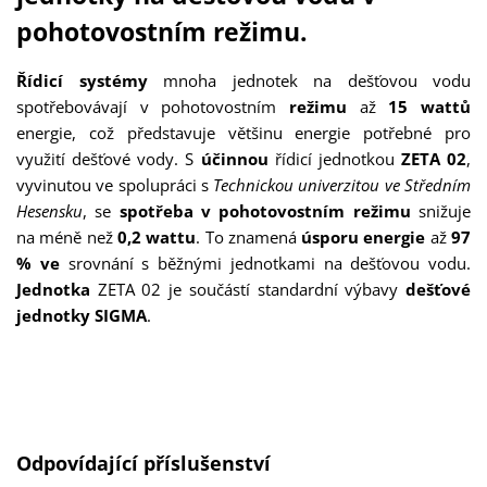
pohotovostním režimu.
Řídicí systémy
mnoha jednotek na dešťovou vodu
spotřebovávají v pohotovostním
režimu
až
15 wattů
energie, což představuje většinu energie potřebné pro
využití dešťové vody. S
účinnou
řídicí jednotkou
ZETA 02
,
vyvinutou ve spolupráci s
Technickou univerzitou ve Středním
Hesensku
, se
spotřeba v pohotovostním režimu
snižuje
na méně než
0,2 wattu
. To znamená
úsporu energie
až
97
% ve
srovnání s běžnými jednotkami na dešťovou vodu.
Jednotka
ZETA 02 je součástí standardní výbavy
dešťové
jednotky SIGMA
.
Přeskočit galerii produktů
Odpovídající příslušenství