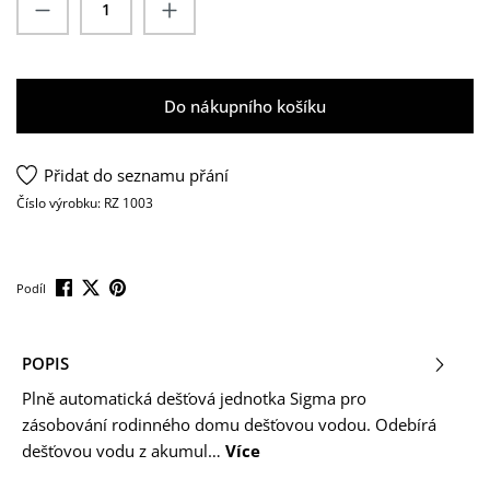
Množství produktu: Zadejte požadované mn
Do nákupního košíku
Přidat do seznamu přání
Číslo výrobku:
RZ 1003
Podíl
POPIS
Plně automatická dešťová jednotka Sigma pro
zásobování rodinného domu dešťovou vodou. Odebírá
dešťovou vodu z akumul…
Více