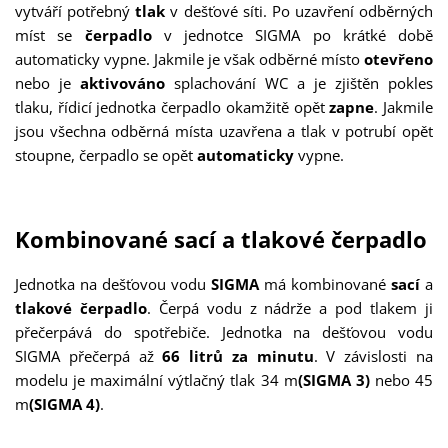
vytváří potřebný
tlak
v dešťové síti. Po uzavření odběrných
míst se
čerpadlo
v jednotce SIGMA po krátké době
automaticky vypne. Jakmile je však odběrné místo
otevřeno
nebo je
aktivováno
splachování WC a je zjištěn pokles
tlaku, řídicí jednotka čerpadlo okamžitě opět
zapne
. Jakmile
jsou všechna odběrná místa uzavřena a tlak v potrubí opět
stoupne, čerpadlo se opět
automaticky
vypne.
Kombinované sací a tlakové čerpadlo
Jednotka na dešťovou vodu
SIGMA
má kombinované
sací
a
tlakové čerpadlo
. Čerpá vodu z nádrže a pod tlakem ji
přečerpává do spotřebiče. Jednotka na dešťovou vodu
SIGMA přečerpá až
66 litrů za minutu
. V závislosti na
modelu je maximální výtlačný tlak 34 m
(SIGMA 3)
nebo 45
m
(SIGMA 4)
.