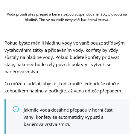
Voda proudí přes přepad a bere s sebou suspendované látky plovoucí na
hladině. Tím se na vodě nevytváří bariérová vrstva.
Pokud byste měnili hladinu vody ve vaně pouze střídavým
vytahováním zátky a přidáváním vody, konfety by vždy
zůstaly na hladině vody. Pokud budete konfety přidávat
stále, nakonec bude celý povrch pokrytý - vytvoří se
bariérová vrstva.
Co můžete udělat, abyste ji odstranili? Jednoduše otočte
kohoutkem naplno a počkejte, až vana odteče přepadem.
Jakmile voda dosáhne přepadu v horní části
vany, konfety se automaticky vypustí a
bariérová vrstva zmizí.