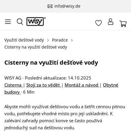
info@wisy.de
Využití dešťové vody
Poradce
Cisterny na využití dešťové vody
Cisterny na využití dešťové vody
WISY AG
·
Poslední aktualizace: 14.10.2025
Cisterna
|
Stojí za to vědět
|
Montáž a návod
|
Obytné
budovy
·
6 Min
Abyste mohli využívat dešťovou vodu a šetřit cennou pitnou
vodu, potřebujete vhodné místo pro její uskladnění. K
zalévání zahrady pomocí konve se často používá
jednoduchý sud na dešťovou vodu.