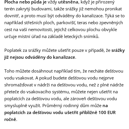
Plocha nebo půda je
vždy
utěsněna
, když je přirozený
terén zakrytý budovami, takže srážky již nemohou pronikat
dovnitř, a proto musí být odváděny do kanalizace. Týká se to
například střešních ploch, parkovišť, teras nebo zpevněných
cest na vaší nemovitosti, jejichž celkovou plochu obvykle
určuje místní úřad na základě leteckých snímků.
Poplatek za srážky můžete ušetřit pouze v případě, že
srážky
již nejsou odváděny do kanalizace
.
Toho můžete dosáhnout například tím, že necháte dešťovou
vodu vsakovat. A pokud budete dešťovou vodu nejprve
shromažďovat v nádrži na dešťovou vodu, než z plné nádrže
přeteče do vsakovacího systému, můžete nejen ušetřit na
poplatcích za dešťovou vodu, ale zároveň dešťovou vodu
smysluplně využít. Průměrný rodinný dům může
na
poplatcích za dešťovou vodu ušetřit přibližně 100 EUR
ročně
.