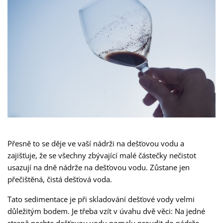
Přesně to se děje ve vaší nádrži na dešťovou vodu a
zajišťuje, že se všechny zbývající malé částečky nečistot
usazují na dně nádrže na dešťovou vodu. Zůstane jen
přečištěná, čistá dešťová voda.
Tato sedimentace je při skladování dešťové vody velmi
důležitým bodem. Je třeba vzít v úvahu dvě věci: Na jedné
straně nechte dešťovou vodu pomalu proudit do nádrže