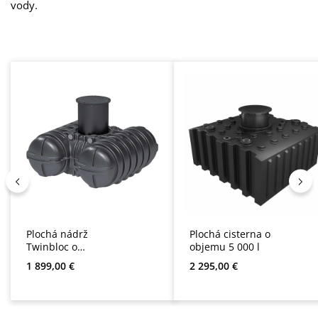
vody.
Přeskočit galerii produktů
Plochá nádrž
Plochá cisterna o
Twinbloc o
objemu 5 000 l
objemu 3 500 l
Běžná cena:
Běžná cena:
1 899,00 €
2 295,00 €