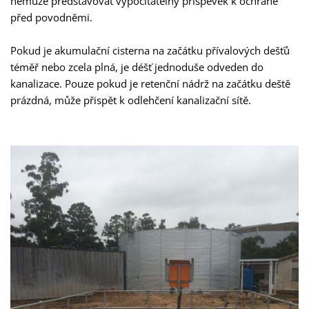
nemůže představovat vypočitatelný příspěvek k ochraně
před povodněmi.
Pokud je akumulační cisterna na začátku přívalových dešťů
téměř nebo zcela plná, je déšť jednoduše odveden do
kanalizace. Pouze pokud je retenční nádrž na začátku deště
prázdná, může přispět k odlehčení kanalizační sítě.