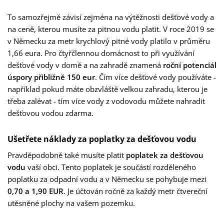
To samozřejmě závisí zejména na výtěžnosti dešťové vody a
na ceně, kterou musíte za pitnou vodu platit. V roce 2019 se
v Německu za metr krychlový pitné vody platilo v průměru
1,66 eura. Pro čtyřčlennou domácnost to při využívání
dešťové vody v domě a na zahradě znamená
roční potenciál
úspory přibližně 150 eur
. Čím více dešťové vody používáte -
například pokud máte obzvláště velkou zahradu, kterou je
třeba zalévat - tím více vody z vodovodu můžete nahradit
dešťovou vodou zdarma.
Ušetřete náklady za poplatky za dešťovou vodu
Pravděpodobně také musíte platit
poplatek za dešťovou
vodu
vaší obci. Tento poplatek je součástí rozděleného
poplatku za odpadní vodu a v Německu se pohybuje mezi
0,70 a 1,90 EUR
. Je účtován ročně za každý metr čtvereční
utěsněné plochy na vašem pozemku.