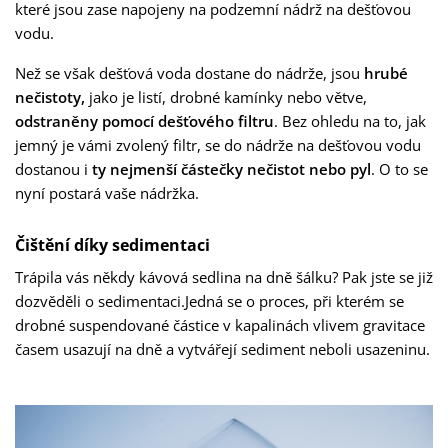
které jsou zase napojeny na podzemní nádrž na dešťovou
vodu.
Než se však dešťová voda dostane do nádrže, jsou
hrubé
nečistoty,
jako je listí, drobné kamínky nebo větve,
odstraněny pomocí dešťového filtru
. Bez ohledu na to, jak
jemný je vámi zvolený filtr, se do nádrže na dešťovou vodu
dostanou i
ty nejmenší částečky nečistot nebo pyl
. O to se
nyní postará vaše nádržka.
Čištění díky sedimentaci
Trápila vás někdy kávová sedlina na dně šálku? Pak jste se již
dozvěděli o sedimentaci.
Jedná se o proces, při kterém se
drobné suspendované částice v kapalinách vlivem gravitace
časem usazují na dně a vytvářejí sediment neboli usazeninu
.