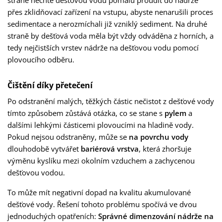
přes zklidňovací zařízení na vstupu, abyste nenarušili proces
sedimentace a nerozmíchali již vzniklý sediment. Na druhé
straně by dešťová voda měla být vždy odváděna z horních, a
tedy nejčistších vrstev nádrže na dešťovou vodu pomocí
plovoucího odběru.
Čištění díky přetečení
Po odstranění malých, těžkých částic nečistot z dešťové vody
tímto způsobem zůstává otázka, co se stane s
pylem
a
dalšími lehkými částicemi plovoucími na hladině vody.
Pokud nejsou odstraněny, může se
na povrchu vody
dlouhodobě vytvářet
bariérová vrstva
, která zhoršuje
výměnu kyslíku mezi okolním vzduchem a zachycenou
dešťovou vodou.
To může mít negativní dopad na kvalitu akumulované
dešťové vody. Řešení tohoto problému spočívá ve dvou
jednoduchých opatřeních:
Správné dimenzování nádrže na