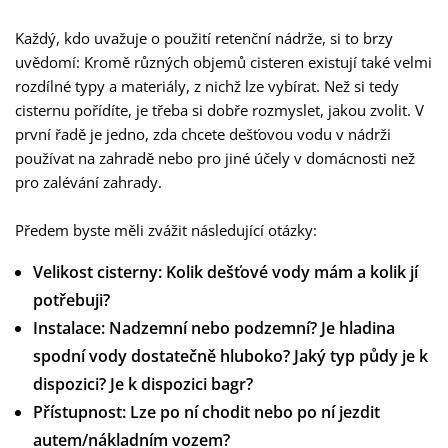
Každý, kdo uvažuje o použití retenční nádrže, si to brzy
uvědomí: Kromě různých objemů cisteren existují také velmi
rozdílné typy a materiály, z nichž lze vybírat. Než si tedy
cisternu pořídíte, je třeba si dobře rozmyslet, jakou zvolit. V
první řadě je jedno, zda chcete dešťovou vodu v nádrži
používat na zahradě nebo pro jiné účely v domácnosti než
pro zalévání zahrady.
Předem byste měli zvážit následující otázky:
Velikost cisterny: Kolik dešťové vody mám a kolik jí
potřebuji?
Instalace: Nadzemní nebo podzemní? Je hladina
spodní vody dostatečně hluboko? Jaký typ půdy je k
dispozici? Je k dispozici bagr?
Přístupnost: Lze po ní chodit nebo po ní jezdit
autem/nákladním vozem?