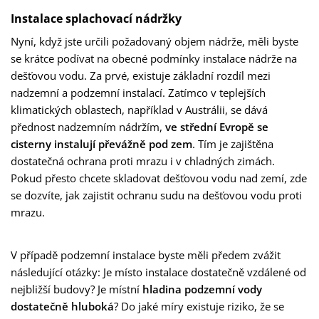
Instalace splachovací nádržky
Nyní, když jste určili požadovaný objem nádrže, měli byste
se krátce podívat na obecné podmínky instalace nádrže na
dešťovou vodu. Za prvé, existuje základní rozdíl mezi
nadzemní a podzemní instalací. Zatímco v teplejších
klimatických oblastech, například v Austrálii, se dává
přednost nadzemním nádržím,
ve střední Evropě se
cisterny instalují převážně pod zem
. Tím je zajištěna
dostatečná ochrana proti mrazu i v chladných zimách.
Pokud přesto chcete skladovat dešťovou vodu nad zemí, zde
se dozvíte, jak zajistit ochranu sudu na dešťovou vodu proti
mrazu.
V případě podzemní instalace byste měli předem zvážit
následující otázky: Je místo instalace dostatečně vzdálené od
nejbližší budovy? Je místní
hladina podzemní vody
dostatečně hluboká
? Do jaké míry existuje riziko, že se