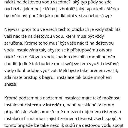
nádrž na dešťovou vodu vzedme? Jaký typ půdy se zde
nachází a jak moc je třeba ji zhutnit? Jaký typ a kolik štěrku
by mělo být použito jako podkladní vrstva nebo zásyp?
Nejvyšší prioritou ve všech těchto otázkách je vždy stabilita
vaší nádrže na dešťovou vodu, která musí být vždy
zaručena. Kromě toho musí být vaše nádrž na dešťovou
vodu instalována tak, abyste se k přístupovému otvoru
nádrže na dešťovou vodu snadno dostali a mohli po něm
chodit. Jedině tak budete moci svůj systém využití dešťové
vody dlouhodobě využívat. Měli byste také předem zvážit,
zda máte přístup k bagru - instalace tak bude mnohem
snazší.
Kromě podzemní a nadzemní instalace máte také možnost
instalovat
cisternu v interiéru,
např. ve sklepě. V tomto
případě jste však samozřejmě omezeni objemem cisterny a
instalační firma musí zajistit zejména těsnost všech spojů. V
tomto případě lze také několik sudů na dešťovou vodu spojit