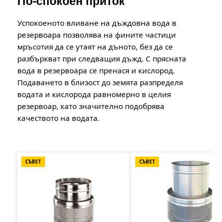
По-спокоен приток
Успокоеното вливане на дъждовна вода в
резервоара позволява на фините частици
мръсотия да се утаят на дъното, без да се
разбъркват при следващия дъжд. С прясната
вода в резервоара се пренася и кислород.
Подаването в близост до земята разпределя
водата и кислорода равномерно в целия
резервоар, като значително подобрява
качеството на водата.
Пропуснете продуктовата галерия
СЪВЕТ
СЪВЕТ