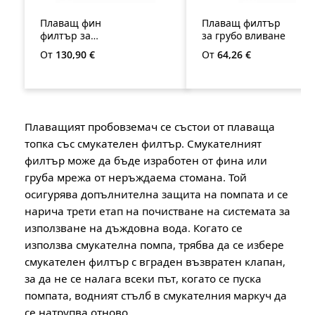
Плаващ фин
Плаващ филтър
филтър за
за грубо вливане
всмукване
Редовна цена:
Редовна цена:
От
130,90 €
От
64,26 €
Плаващият пробовземач се състои от плаваща
топка със смукателен филтър. Смукателният
филтър може да бъде изработен от фина или
груба мрежа от неръждаема стомана. Той
осигурява допълнителна защита на помпата и се
нарича трети етап на почистване на системата за
използване на дъждовна вода. Когато се
използва смукателна помпа, трябва да се избере
смукателен филтър с вграден възвратен клапан,
за да не се налага всеки път, когато се пуска
помпата, водният стълб в смукателния маркуч да
се натрупва отново.