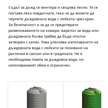
Съдът за дъжд се монтира и свързва лесно. Тя се
поставя леко повдигната, така че да можете да
черпите дъждовната вода с лейката чрез кран.
За безопасност и за да се предотврати
размножаването на комари, варелът за вода или
дъждовната бъчва трябва да бъде плътно
затворен с капак. Това улеснява използването на
дъждовната вода с лейката за поливане на
растения в саксии или в градината. Не е
необходима помпа за дъждовна вода, но
използваемият обем е ограничен.
Пропуснете продуктовата галерия