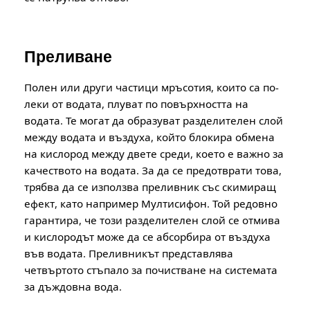
Преливане
Полен или други частици мръсотия, които са по-
леки от водата, плуват по повърхността на
водата. Те могат да образуват разделителен слой
между водата и въздуха, който блокира обмена
на кислород между двете среди, което е важно за
качеството на водата. За да се предотврати това,
трябва да се използва преливник със скимиращ
ефект, като например Мултисифон. Той редовно
гарантира, че този разделителен слой се отмива
и кислородът може да се абсорбира от въздуха
във водата. Преливникът представлява
четвъртото стъпало за почистване на системата
за дъждовна вода.