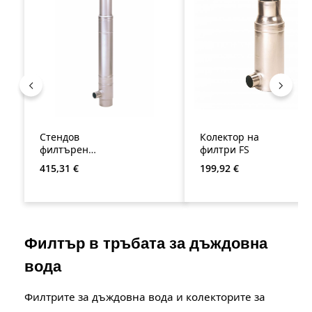
Стендов
Колектор на
филтърен
филтри FS
колектор
Редовна цена:
Редовна цена:
415,31 €
199,92 €
Филтър в тръбата за дъждовна
вода
Филтрите за дъждовна вода и колекторите за