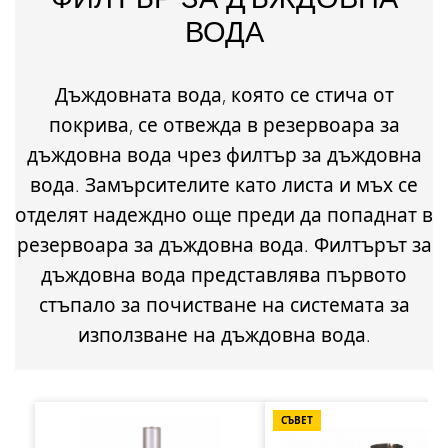
ВОДА
Дъждовната вода, която се стича от
покрива, се отвежда в резервоара за
дъждовна вода чрез филтър за дъждовна
вода. Замърсителите като листа и мъх се
отделят надеждно още преди да попаднат в
резервоара за дъждовна вода. Филтърът за
дъждовна вода представлява първото
стъпало за почистване на системата за
използване на дъждовна вода.
Пропуснете продуктовата галерия
СЪВЕТ