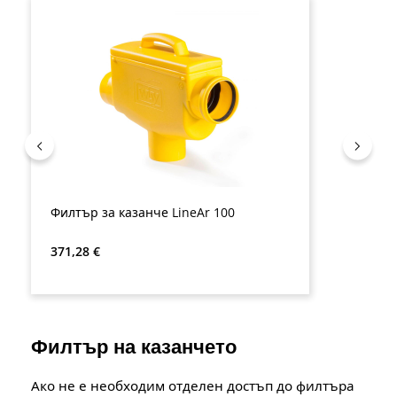
Филтър за казанче LineAr 100
Редовна цена:
371,28 €
Филтър на казанчето
Ако не е необходим отделен достъп до филтъра