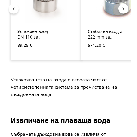
Успокоен вход
Стабилен вход ø
DN 110 за
222 mm за
цистерни
казанчета
Редовна цена:
Редовна цена:
89,25 €
571,20 €
Успокояването на входа е втората част от
четиристепенната система за пречистване на
дъждовната вода.
Извличане на плаваща вода
Събраната дъждовна вода се извлича от