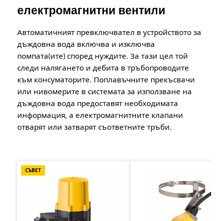
електромагнитни вентили
Автоматичният превключвател в устройството за
дъждовна вода включва и изключва
помпата(ите) според нуждите. За тази цел той
следи налягането и дебита в тръбопроводите
към консуматорите. Поплавъчните прекъсвачи
или нивомерите в системата за използване на
дъждовна вода предоставят необходимата
информация, а електромагнитните клапани
отварят или затварят съответните тръби.
Пропуснете продуктовата галерия
СЪВЕТ