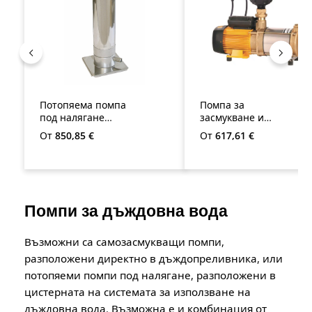
Потопяема помпа
Помпа за
под налягане
засмукване и
Multigo
налягане
Редовна цена:
Редовна цена:
От
850,85 €
От
617,61 €
AspriPlus
Помпи за дъждовна вода
Възможни са самозасмукващи помпи,
разположени директно в дъждопреливника, или
потопяеми помпи под налягане, разположени в
цистерната на системата за използване на
дъждовна вода. Възможна е и комбинация от