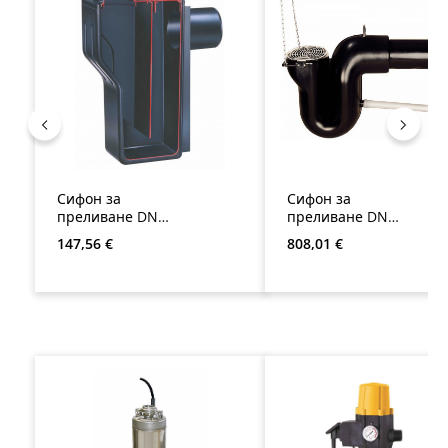
Сифон за
Сифон за
преливане DN
преливане DN
110
200
Редовна цена:
Редовна цена:
147,56 €
808,01 €
Пропуснете продуктовата галерия