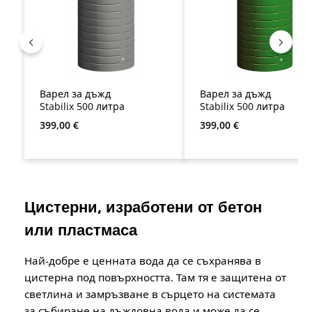
Варел за дъжд
Варел за дъжд
Stabilix 500 литра
Stabilix 500 литра
Редовна цена:
Редовна цена:
399,00 €
399,00 €
Цистерни, изработени от бетон
или пластмаса
Най-добре е ценната вода да се съхранява в
цистерна под повърхността. Там тя е защитена от
светлина и замръзване в сърцето на системата
за събиране на дъждовна вода и може да се