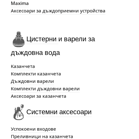
Maxima
Аксесоари за дъждоприемни устройства
Цистерни
и варели за
дъждовна вода
Казанчета
Комплекти казанчета
Дъждовни варели
Комплекти дъждовни варели
Аксесоари за казанчета
Системни аксесоари
Успокоени входове
Преливници на казанчета