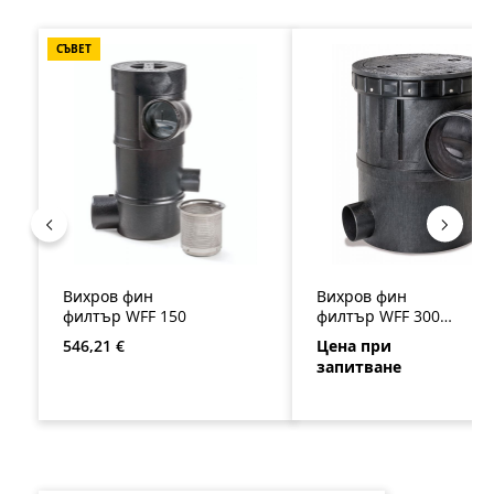
Пропуснете продуктовата галерия
СЪВЕТ
Вихров фин
Вихров фин
филтър WFF 150
филтър WFF 300 с
пластмасов капак
Редовна цена:
546,21 €
Цена при
запитване
Пропуснете продуктовата галерия