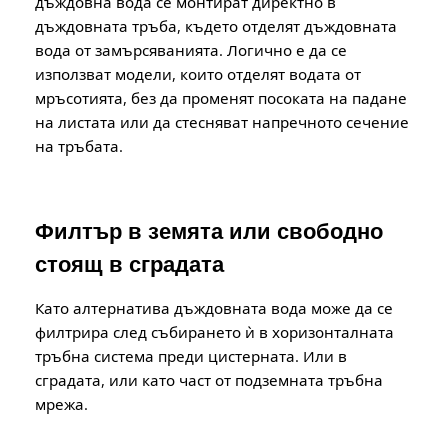
дъждовна вода се монтират директно в
дъждовната тръба, където отделят дъждовната
вода от замърсяванията. Логично е да се
използват модели, които отделят водата от
мръсотията, без да променят посоката на падане
на листата или да стесняват напречното сечение
на тръбата.
Филтър в земята или свободно
стоящ в сградата
Като алтернатива дъждовната вода може да се
филтрира след събирането ѝ в хоризонталната
тръбна система преди цистерната. Или в
сградата, или като част от подземната тръбна
мрежа.