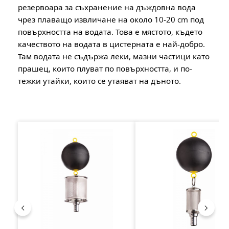
резервоара за съхранение на дъждовна вода
чрез плаващо извличане на около 10-20 cm под
повърхността на водата. Това е мястото, където
качеството на водата в цистерната е най-добро.
Там водата не съдържа леки, мазни частици като
прашец, които плуват по повърхността, и по-
тежки утайки, които се утаяват на дъното.
Пропуснете продуктовата галерия