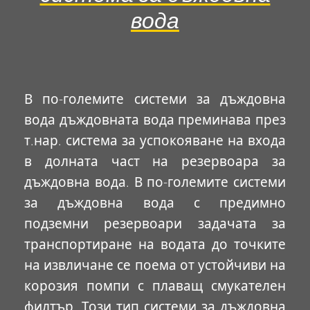
вода
В по-големите системи за дъждовна
вода дъждовната вода преминава през
т.нар. система за успокояване на входа
в долната част на резервоара за
дъждовна вода. В по-големите системи
за дъждовна вода с предимно
подземни резервоари задачата за
транспортиране на водата до точките
на извличане се поема от устойчиви на
корозия помпи с плаващ смукателен
филтър. Този тип системи за дъждовна