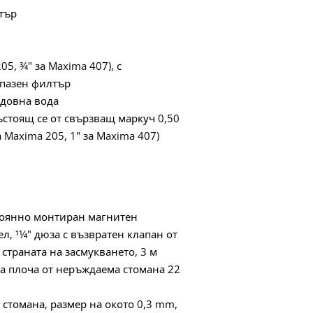
тър
5, 3⁄4" за Maxima 407), с
дпазен филтър
ждовна вода
ъстоящ се от свързващ маркуч 0,50
за Maxima 205, 1" за Maxima 407)
стоянно монтиран магнитен
 11⁄4" дюза с възвратен клапан от
т страната на засмукването, 3 м
на плоча от неръждаема стомана 22
стомана, размер на окото 0,3 mm,