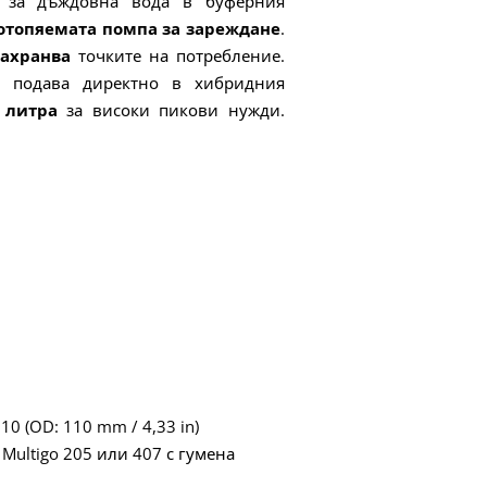
а за дъждовна вода в буферния
отопяемата помпа за зареждане
.
захранва
точките на потребление.
е подава директно в хибридния
 литра
за високи пикови нужди.
0 (OD: 110 mm / 4,33 in)
Multigo 205 или 407 с гумена