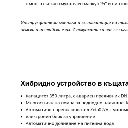
с много гъвкав смукателен маркуч 11⁄4" и винтов
Инструкциите за монтаж и експлоатация на този
немски и английски език. С покупката си вие се съг
Хибридно устройство в къщата
Капацитет 350 литра, с авариен преливник DN
Многостъпална помпа за подводно налягане, Mu
Автоматичен превключвател Zeta02/V с маном
електронен блок за управление
Автоматично доливане на питейна вода