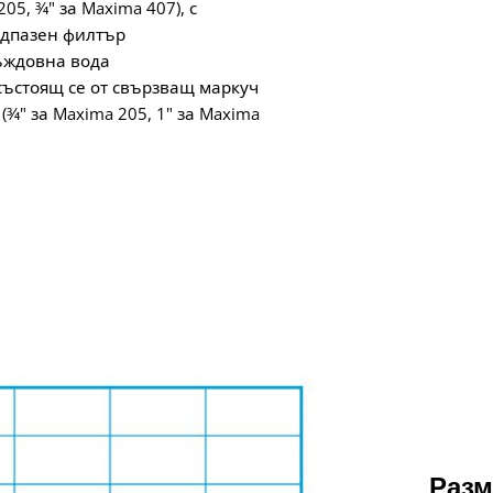
5, 3⁄4" за Maxima 407), с
едпазен филтър
дъждовна вода
състоящ се от свързващ маркуч
3⁄4" за Maxima 205, 1" за Maxima
Разм