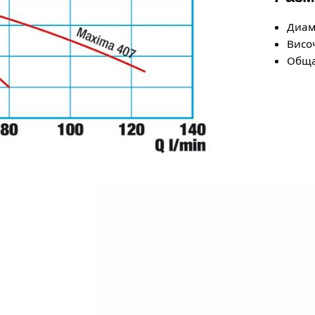
Диам
Висо
Обща