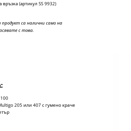
а връзка (артикул SS 9932)
 продукт са налични само на
ласявате с това.
:
 100
ltigo 205 или 407 с гумено краче
етър