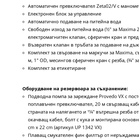
Автоматичен превключвател Zeta02/V с маноме
Електронен блок за управление
Автоматично подаване на питейна вода
Свободен изход за питейна вода (1⁄2" за Maxima 20
електромагнитен клапан, сферичен кран и пре
Възвратен клапан в тръбата за подаване на дъ
Комплект за свързване на маркучи за Maxima, с
м, 1" OD, месингов сферичен кран с резба, (3⁄4" 
Комплект за етикетиране
Оборудване на резервоара за съхранение:
Подводна помпа за зареждане Provedo VX с по
поплавъчен превключвател, 20 м свързващ кабел,
страната на налягането и 11⁄4" вътрешна резба о
окачващ кабел, болт с кука и монтирана основ
cm x 22 cm (артикул UP 1342 VX)
Плаващ смукателен фин филтър от неръждаема 