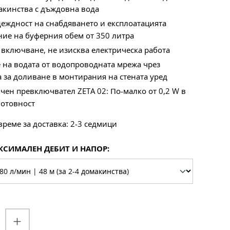
акинства с дъждовна вода
еждност на снабдяването и експлоатацията
ие на буферния обем от 350 литра
 включване, не изисква електрическа работа
 на водата от водопроводната мрежа чрез
 за доливане в монтирания на стената уред
чен превключвател ZETA 02: По-малко от 0,2 W в
готовност
реме за доставка: 2-3 седмици
КСИМАЛЕН ДЕБИТ И НАПОР:
во на продукта: Въведете желаната с