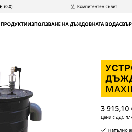
(0.0)
Компетентен съвет
И
ПРОДУКТИ
ИЗПОЛЗВАНЕ НА ДЪЖДОВНАТА ВОДА
СВЪР
УСТР
ДЪЖ
MAXI
3 915,10 
Цени с ДДС плю
Напълно а