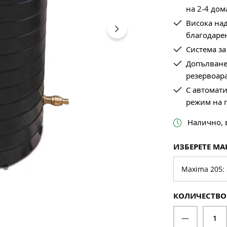
на 2-4 дом
Висока над
благодарен
Система за
Допълване
резервоара
С автомати
режим на 
Налично, в
ИЗБЕРИ
ИЗБЕРЕТЕ МА
КОЛИЧЕСТВО
Количест