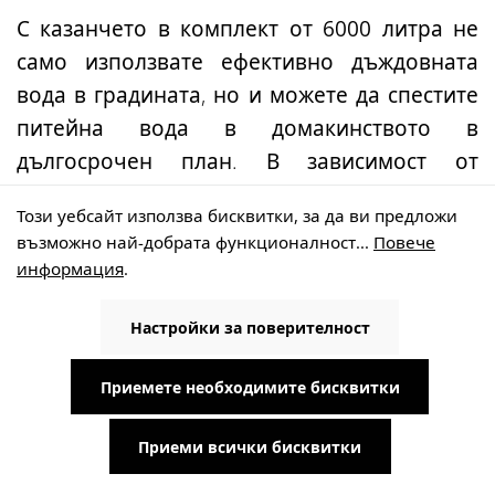
С казанчето в
комплект от 6000 литра
не
само използвате ефективно дъждовната
вода в градината, но и можете да спестите
питейна вода в домакинството в
дългосрочен план. В зависимост от
потреблението голяма част от
Този уебсайт използва бисквитки, за да ви предложи
ежедневните ви нужди от вода могат да
възможно най-добрата функционалност...
Повече
бъдат заменени с филтрирана дъждовна
информация
.
вода.
Настройки за поверителност
За да се осигури надеждно захранване
дори когато нивото на водата в казанчето
Приемете необходимите бисквитки
е ниско,
пълните системи за битова
Приеми всички бисквитки
употреба
са оборудвани с
автоматично
обратно подаване на питейна вода
. Това