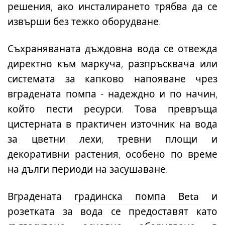
решения, ако инсталирането трябва да се
извърши без тежко оборудване.
Съхраняваната дъждовна вода се отвежда
директно към маркуча, разпръсквача или
системата за капково напояване чрез
вградената помпа - надеждно и по начин,
който пести ресурси. Това превръща
цистерната в практичен източник на вода
за цветни лехи, тревни площи и
декоративни растения, особено по време
на дълги периоди на засушаване.
Вградената
градинска помпа Beta
и
розетката за вода
се предоставят като