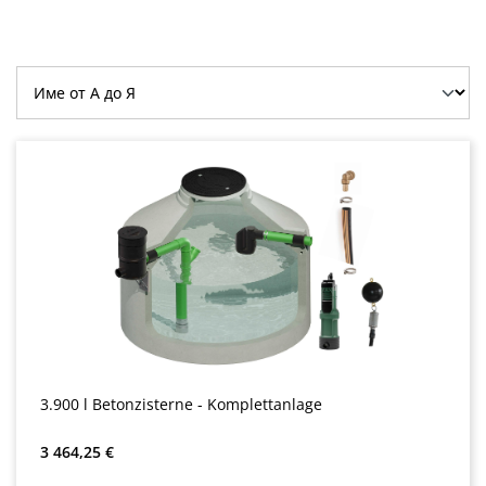
3.900 l Betonzisterne - Komplettanlage
Редовна цена:
3 464,25 €