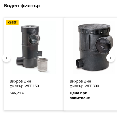
Пропуснете продуктовата галерия
Воден филтър
СЪВЕТ
Вихров фин
Вихров фин
филтър WFF 150
филтър WFF 300 с
пластмасов капак
Редовна цена:
546,21 €
Цена при
запитване