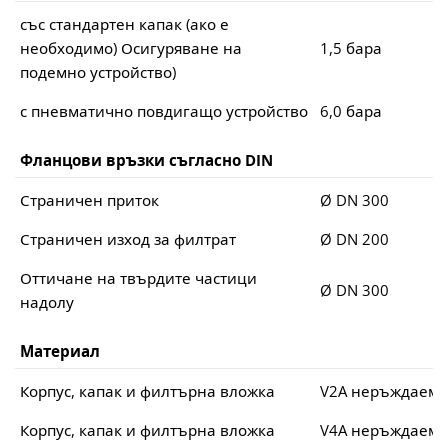
със стандартен капак (ако е
необходимо) Осигуряване на
1,5 бара
подемно устройство)
с пневматично повдигащо устройство
6,0 бара
Фланцови връзки съгласно DIN
Страничен приток
Ø DN 300
Страничен изход за филтрат
Ø DN 200
Оттичане на твърдите частици
Ø DN 300
надолу
Материал
Корпус, капак и филтърна вложка
V2A неръждаема
Корпус, капак и филтърна вложка
V4A неръждаема