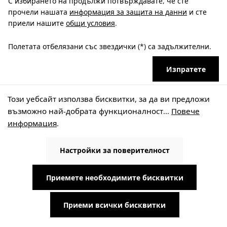
С избирането на продължи потвърждавате, че сте
прочели нашата
информация за защита на данни
и сте
приели нашите
общи условия
.
Полетата отбелязани със звездички (*) са задължителни.
Изпратете
Този уебсайт използва бисквитки, за да ви предложи
възможно най-добрата функционалност...
Повече
информация
.
ОБЩО ВЗЕТО
Настройки за поверителност
WISY AG
Филтърни технологии, строителни технологии и
Приемете необходимите бисквитки
използване на дъждовна вода
Oberdorfstraße 26
Приеми всички бисквитки
63699 Kefenrod-Hitzkirchen
Германия