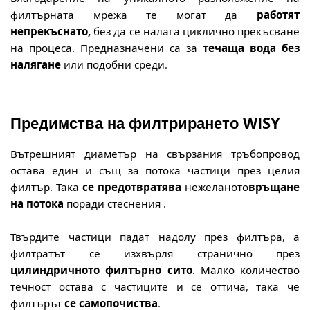
филтърната мрежа те могат да
работят
непрекъснато,
без да се налага циклично прекъсване
на процеса. Предназначени са за
течаща вода без
налягане
или подобни среди.
Предимства на филтрирането WISY
Вътрешният диаметър
на
свързания тръбопровод
остава един и същ за потока частици през целия
филтър.
Така
се предотвратява
нежеланото
връщане
на потока
поради стеснения
.
Твърдите частици падат надолу през филтъра, а
филтратът
се изхвърля странично
през
цилиндричното филтърно сито
.
Малко количество
течност остава с частиците и се оттича, така че
филтърът
се самопочиства
.