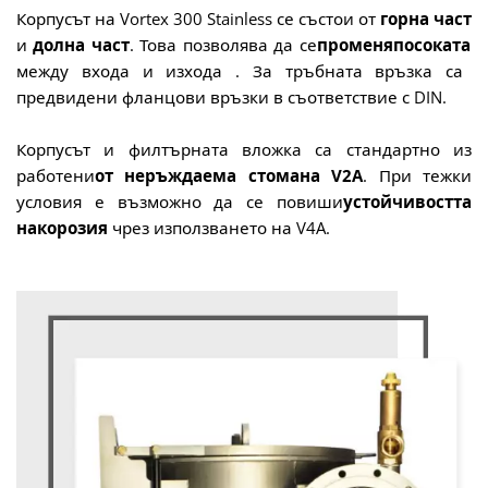
Корпусът на
Vortex 300 Stainless се състои от
горна част
и
долна част
.
Това позволява да се
променя
посоката
между входа и изхода
. За тръбната връзка са
предвидени фланцови връзки в съответствие с DIN.
Корпусът и филтърната вложка са
стандартно из
работени
от неръждаема стомана V2A
.
При тежки
условия
е възможно да се
повиши
устойчивостта
на
корозия
чрез използването на V4A
.