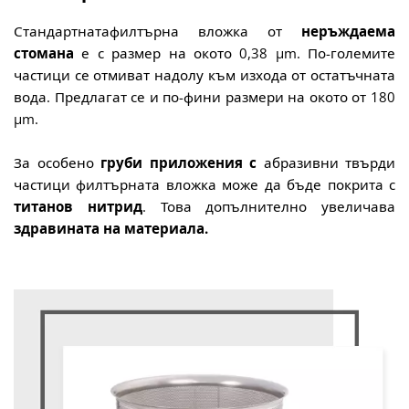
Стандартната
филтърна вложка от
неръждаема
стомана
е с размер на окото 0,38 µm. По-големите
частици се отмиват надолу към изхода от остатъчната
вода. Предлагат се и по-фини размери на окото от 180
µm.
За особено
груби приложения с
абразивни твърди
частици филтърната вложка може да бъде
покрита с
титанов нитрид
.
Това
допълнително
увеличава
здравината на материала.