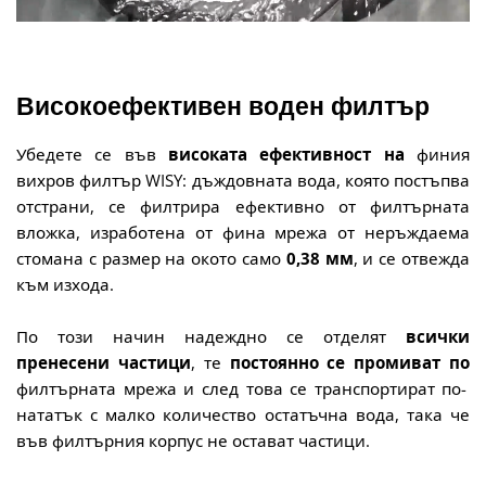
Високоефективен воден филтър
Убедете се във
високата ефективност на
финия
вихров филтър WISY: дъждовната вода, която постъпва
отстрани, се
филтрира
ефективно от филтърната
вложка, изработена от фина мрежа от неръждаема
стомана с размер на окото само
0,38 мм
, и се отвежда
към изхода.
По този начин
надеждно се отделят
всички
пренесени частици
, те
постоянно се промиват по
филтърната мрежа
и след това се транспортират по-
нататък с малко количество остатъчна вода, така че
във филтърния корпус не остават частици.