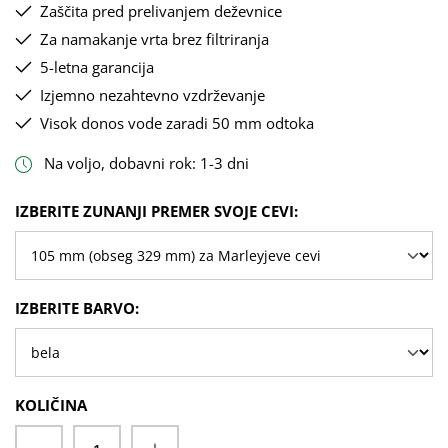
Zaščita pred prelivanjem deževnice
Za namakanje vrta brez filtriranja
5-letna garancija
Izjemno nezahtevno vzdrževanje
Visok donos vode zaradi 50 mm odtoka
Na voljo, dobavni rok: 1-3 dni
IZBERI
IZBERITE ZUNANJI PREMER SVOJE CEVI:
IZBERI
IZBERITE BARVO:
KOLIČINA
Količina izdelka: Vnesite želeno količino 