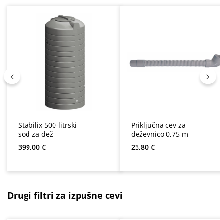
Stabilix 500-litrski
Priključna cev za
sod za dež
deževnico 0,75 m
Redna cena:
Redna cena:
399,00 €
23,80 €
Preskoči galerijo izdelkov
Drugi filtri za izpušne cevi