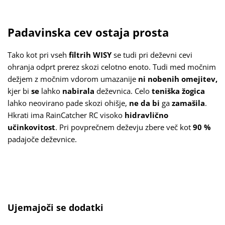
Padavinska cev ostaja prosta
Tako kot pri vseh
filtrih WISY
se tudi pri deževni cevi
ohranja odprt prerez skozi celotno enoto. Tudi med močnim
dežjem z močnim vdorom umazanije
ni nobenih omejitev,
kjer bi
se
lahko
nabirala
deževnica. Celo
teniška žogica
lahko neovirano pade skozi ohišje,
ne da bi
ga
zamašila
.
Hkrati ima RainCatcher RC visoko
hidravlično
učinkovitost
. Pri povprečnem deževju zbere več kot
90 %
padajoče deževnice.
Preskoči galerijo izdelkov
Ujemajoči se dodatki