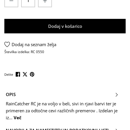
Dodaj v košarico
Dodaj na seznam želja
Številka izdelka:
RC 0550
Delite
OPIS
RainCatcher RC je na voljo v beli, sivi in rjavi barvi ter je
primeren za odtočne cevi različnih premerov . Izdelan je
iz…
Več