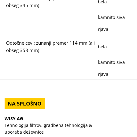
bela
obseg 345 mm)
kamnito siva
rjava
Odtočne cevi: zunanji premer 114 mm (ali
bela
obseg 358 mm)
kamnito siva
rjava
NA SPLOŠNO
WISY AG
Tehnologija filtrov, gradbena tehnologija &
uporaba deževnice