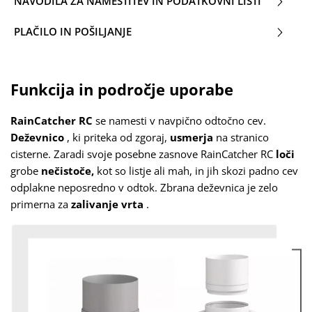
NAVODILA ZA NAMESTITEV IN PODATKOVNI LISTI
PLAČILO IN POŠILJANJE
Funkcija in področje uporabe
RainCatcher RC
se namesti v navpično odtočno cev.
Deževnico
, ki priteka od zgoraj,
usmerja
na stranico
cisterne. Zaradi svoje posebne zasnove RainCatcher RC
loči
grobe
nečistoče,
kot so listje ali mah, in jih skozi padno cev
odplakne neposredno v odtok. Zbrana deževnica je zelo
primerna za
zalivanje vrta
.