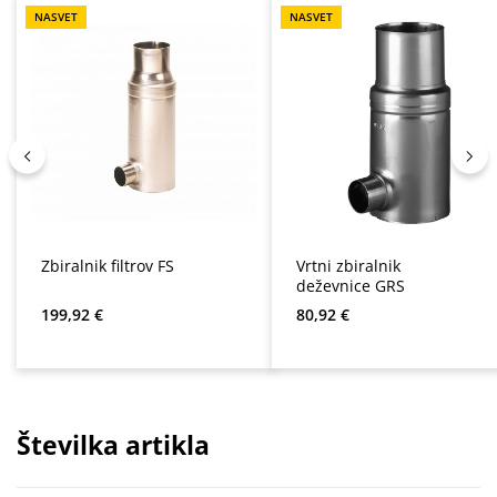
NASVET
NASVET
Zbiralnik filtrov FS
Vrtni zbiralnik
deževnice GRS
Redna cena:
Redna cena:
199,92 €
80,92 €
Številka artikla