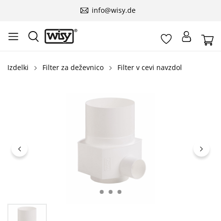
info@wisy.de
Izdelki
Filter za deževnico
Filter v cevi navzdol
Preskoči galerijo slik