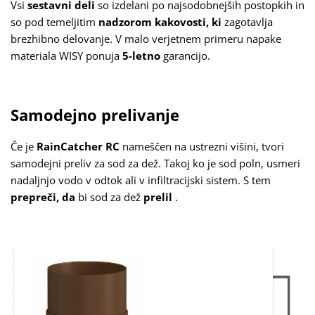
Vsi
sestavni deli
so izdelani po najsodobnejših postopkih in
so pod temeljitim
nadzorom kakovosti, ki
zagotavlja
brezhibno delovanje. V malo verjetnem primeru napake
materiala WISY ponuja
5-letno
garancijo.
Samodejno prelivanje
Če je
RainCatcher RC
nameščen na ustrezni višini, tvori
samodejni preliv za sod za dež. Takoj ko je sod poln, usmeri
nadaljnjo vodo v odtok ali v infiltracijski sistem. S tem
prepreči, da
bi sod za dež
prelil
.