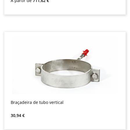
A partir de
711,62 €
Braçadeira de tubo vertical
Preço normal:
30,94 €