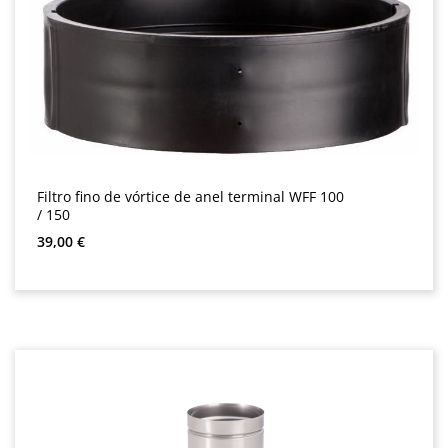
Filtro fino de vórtice de anel terminal WFF 100
/ 150
Preço normal:
39,00 €