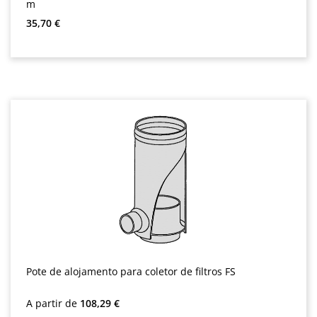
m
Preço normal:
35,70 €
Pote de alojamento para coletor de filtros FS
Preço normal:
A partir de
108,29 €