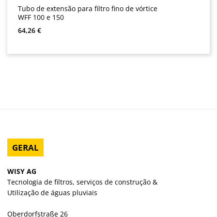
Tubo de extensão para filtro fino de vórtice
WFF 100 e 150
Preço normal:
64,26 €
GERAL
WISY AG
Tecnologia de filtros, serviços de construção &
Utilização de águas pluviais
Oberdorfstraße 26