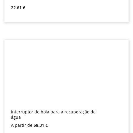
Preço normal:
22,61 €
Interruptor de boia para a recuperação de
água
Preço normal:
A partir de
58,31 €