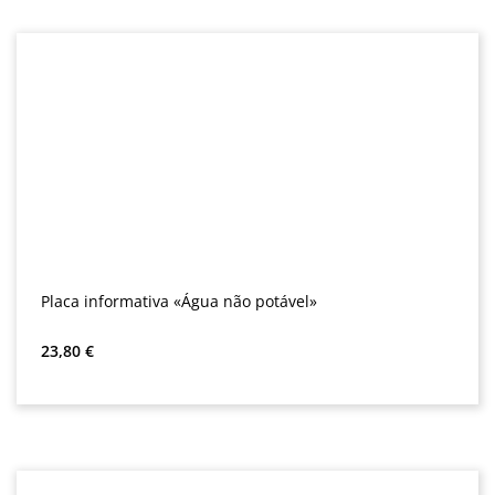
Placa informativa «Água não potável»
Preço normal:
23,80 €