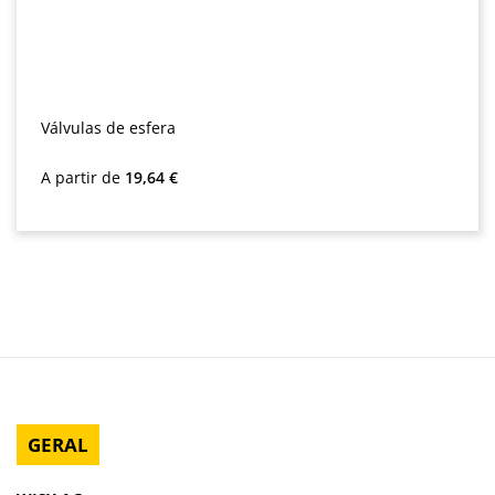
Válvulas de esfera
Preço normal:
A partir de
19,64 €
GERAL