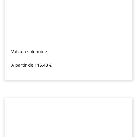
Válvula solenoide
Preço normal:
A partir de
115,43 €