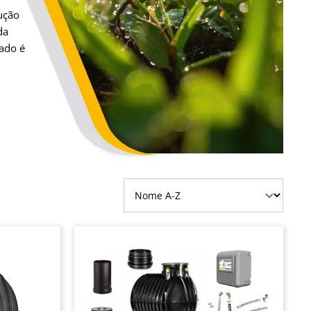
ução
da
ado é