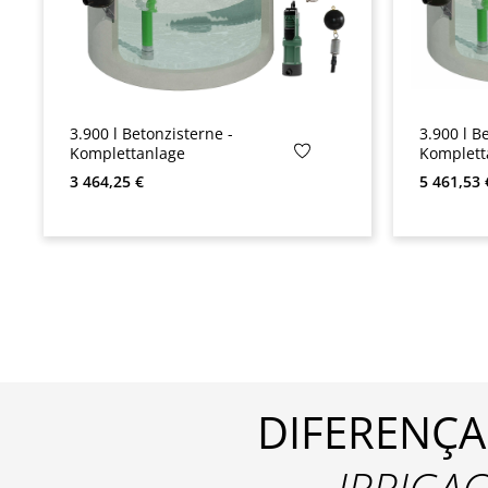
3.900 l Betonzisterne -
3.900 l B
Komplettanlage
Komplett
Preço normal:
Preço no
3 464,25 €
5 461,53 
DIFERENÇA