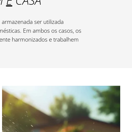
IM
E
CASA
a armazenada ser utilizada
omésticas. Em ambos os casos, os
mente harmonizados e trabalhem