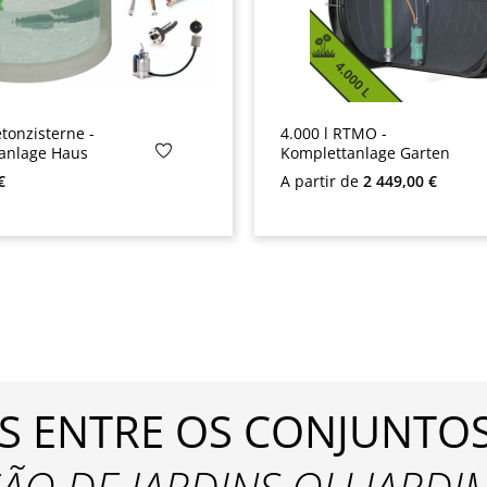
etonzisterne -
4.000 l RTMO -
anlage Haus
Komplettanlage Garten
rmal:
Preço normal:
€
A partir de
2 449,00 €
S ENTRE OS CONJUNTOS 