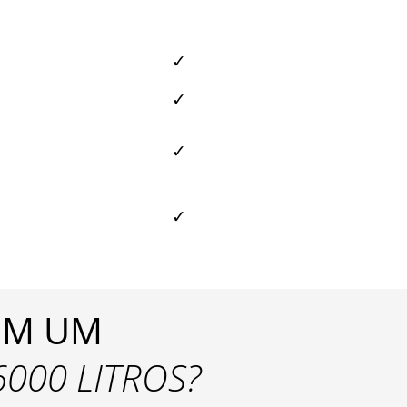
✓
✓
✓
✓
OM UM
000 LITROS?