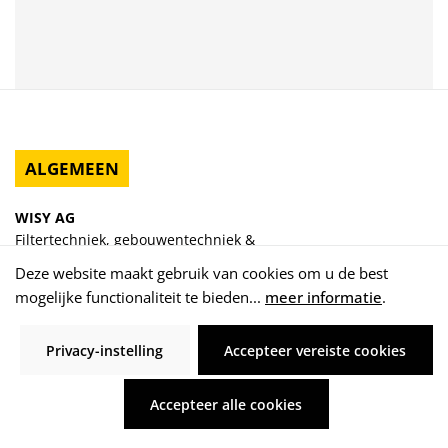
ALGEMEEN
WISY AG
Filtertechniek, gebouwentechniek &
Regenwaterhergebruik
Deze website maakt gebruik van cookies om u de best
mogelijke functionaliteit te bieden...
meer informatie
.
Oberdorfstraße 26
63699 Kefenrod-Hitzkirchen
Duitsland
Privacy-instelling
Accepteer vereiste cookies
Accepteer alle cookies
Een contract herroepen