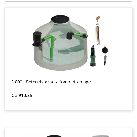
5.800 l Betonzisterne - Komplettanlage
Normale prijs:
€ 3.910,25