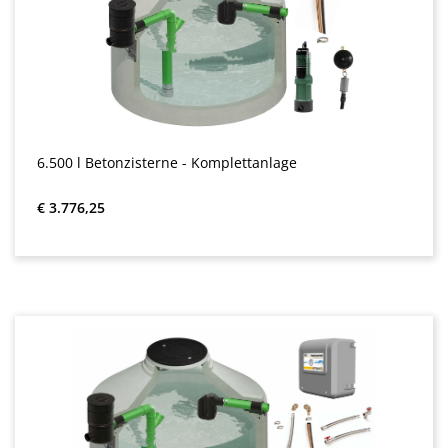
6.500 l Betonzisterne - Komplettanlage
Normale prijs:
€ 3.776,25