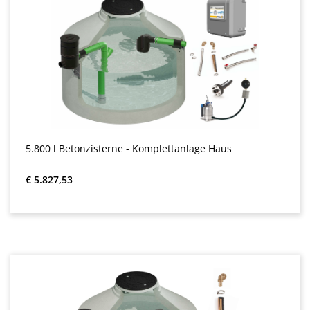
5.800 l Betonzisterne - Komplettanlage Haus
Normale prijs:
€ 5.827,53