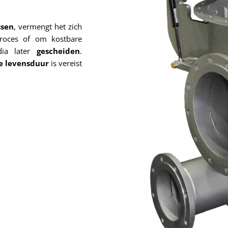
ssen
, vermengt het zich
roces of om kostbare
dia later
gescheiden
.
e levensduur
is vereist