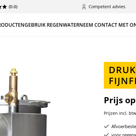
(0.0)
Competent advies
RODUCTEN
GEBRUIK REGENWATER
NEEM CONTACT MET O
DRUK
FIJNF
Prijs o
Prijzen incl. bt
Afvoerbeste
voor regenw