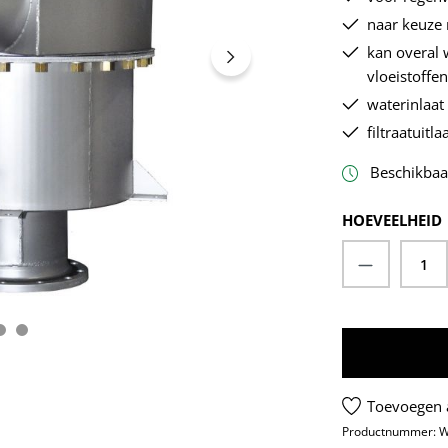
naar keuze 
kan overal
vloeistoffe
waterinlaat
filtraatuitl
Beschikbaar
HOEVEELHEID
Productho
Toevoegen a
Productnummer:
W