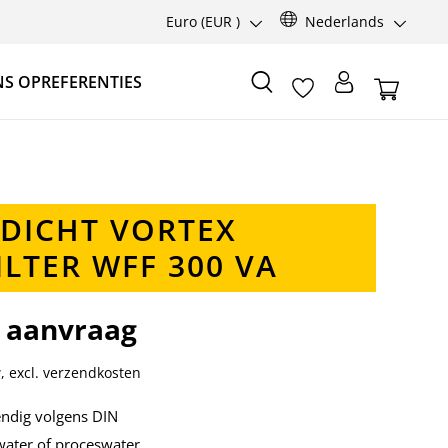
Euro
(EUR )
Nederlands
NS OP
REFERENTIES
DICHT VORTEX
ILTER WFF 300 VA
p aanvraag
w, excl. verzendkosten
ndig volgens DIN
ater of proceswater