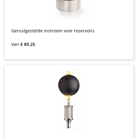
Gerustgestelde instroom voor reservoirs
Normale prijs:
Van
€ 89,25