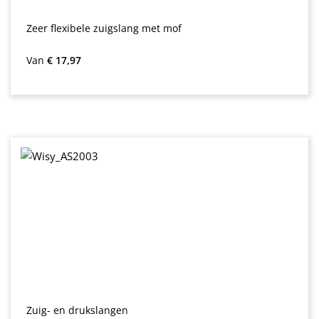
Zeer flexibele zuigslang met mof
Normale prijs:
Van
€ 17,97
Zuig- en drukslangen