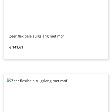
Zeer flexibele zuigslang met mof
Normale prijs:
€ 141,61