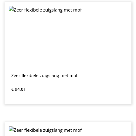
Zeer flexibele zuigslang met mof
Normale prijs:
€ 94,01