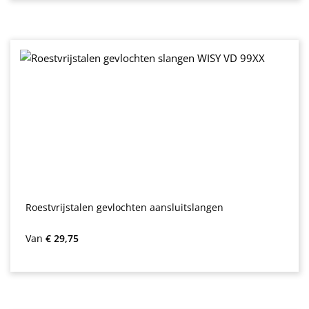
Roestvrijstalen gevlochten aansluitslangen
Normale prijs:
Van
€ 29,75