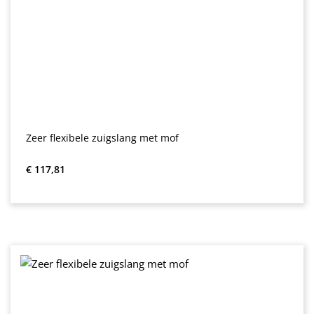
Zeer flexibele zuigslang met mof
Normale prijs:
€ 117,81