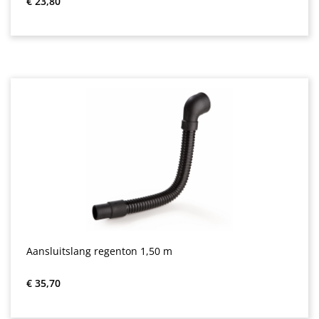
€ 23,80
Aansluitslang regenton 1,50 m
Normale prijs:
€ 35,70