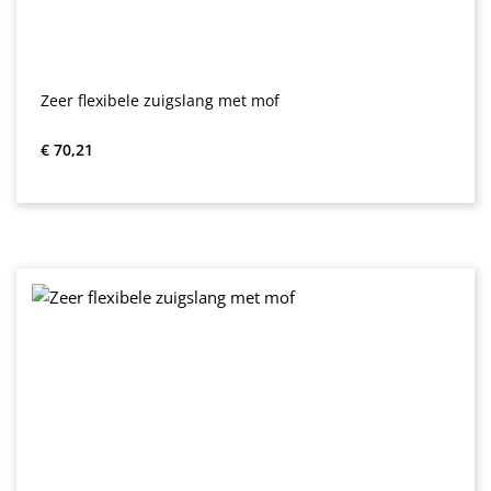
Zeer flexibele zuigslang met mof
Normale prijs:
€ 70,21