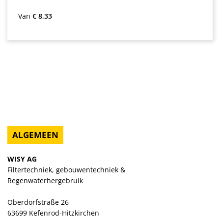
Normale prijs:
Van
€ 8,33
ALGEMEEN
WISY AG
Filtertechniek, gebouwentechniek &
Regenwaterhergebruik
Oberdorfstraße 26
63699 Kefenrod-Hitzkirchen