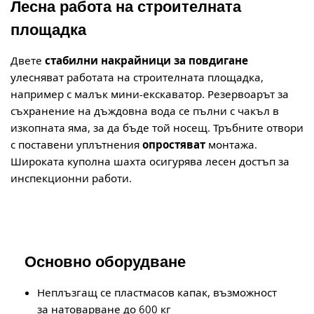
Лесна работа на строителната
площадка
Двете
стабилни накрайници за повдигане
улесняват работата на строителната площадка,
например с малък мини-екскаватор. Резервоарът за
съхранение на дъждовна вода се пълни с чакъл в
изкопната яма, за да бъде той носещ. Тръбните отвори
с поставени уплътнения
опростяват
монтажа.
Широката куполна шахта осигурява лесен достъп за
инспекционни работи.
Основно оборудване
Неплъзгащ се пластмасов капак, възможност
за натоварване до 600 кг