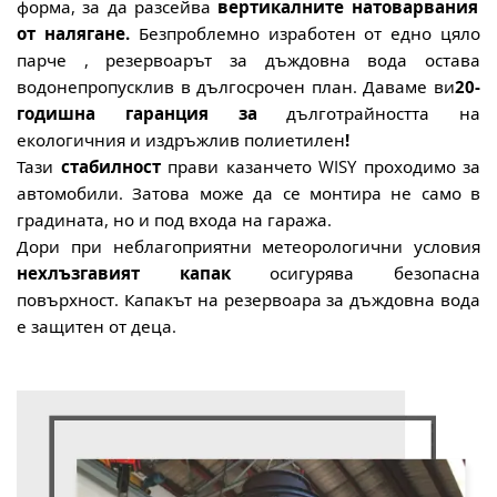
форма,
за да разсейва
вертикалните натоварвания
от налягане.
Безпроблемно изработен от
едно цяло
парче
, резервоарът за дъждовна вода остава
водонепропусклив в дългосрочен план.
Даваме ви
20-
годишна гаранция за
дълготрайността на
екологичния и издръжлив полиетилен
!
Тази
стабилност
прави казанчето WISY проходимо за
автомобили. Затова може да се монтира не само в
градината, но и под входа на гаража.
Дори при неблагоприятни метеорологични условия
нехлъзгавият капак
осигурява безопасна
повърхност. Капакът на резервоара за дъждовна вода
е защитен от деца.