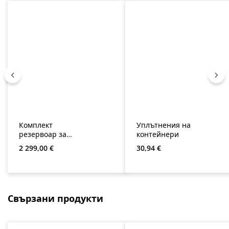
Комплект
Уплътнения на
резервоар за
контейнери
дъждовна вода
Редовна цена:
Редовна цена:
2 299,00 €
30,94 €
WISY с WFF 100
Пропуснете продуктовата галерия
Свързани продукти