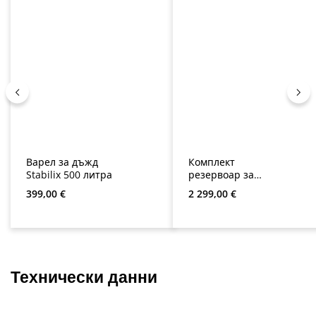
Варел за дъжд
Комплект
Stabilix 500 литра
резервоар за
дъждовна вода
Редовна цена:
Редовна цена:
399,00 €
2 299,00 €
WISY с WFF 100
Технически данни