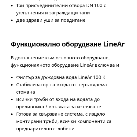
Три присъединителни отвора DN 100 с
уплътнения и заграждащи тапи
Две здрави уши за повдигане
Функционално оборудване LineAr
В допълнение към основното оборудване,
функционалното оборудване LineAr включва и
Филтър за дъждовна вода LineAr 100 K
Стабилизатор на входа от неръждаема
стомана
Всички тръби от входа на водата до
преливника / връзката за източване
Готова за свързване система, с изцяло
монтирани тръби, всички компоненти са
предварително сглобени