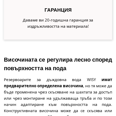
ГАРАНЦИЯ
Даваме ви 20-годишна гаранция за
издръжливостта на материала!
Височината се регулира лесно според
повърхността на пода
Резервоарите за дъждовна вода WISY
имат
предварително определена височина
, но тя може да
бъде променена чрез скъсяване на шахтата за достъп
или чрез монтиране на удължаваща тръба и по този
начин адаптиране към повърхността на пода.
Конструктивната височина
може
да се
скъсява или