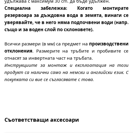
удължава с максимум 30 cm. да бъде удължен.
Специална забележка
: Когато монтирате
резервоара за дъждовна вода в земята, винаги се
уверявайте, че в него
няма подпочвени води
(напр.
също и за воден слой по склоновете).
Всички размери (в мм) са предмет на
производствени
отклонения
. Размерите на тръбите и пробивите се
отнасят за инвертната част на тръбата.
Инструкциите за монтаж и експлоатация на този
продукт са налични само на немски и английски език. С
покупката си вие се съгласявате с това.
Пропуснете продуктовата галерия
Съответстващи аксесоари