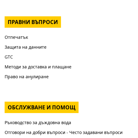
ПРАВНИ ВЪПРОСИ
Отпечатък
Защита на данните
GTC
Методи за доставка и плащане
Право на анулиране
ОБСЛУЖВАНЕ И ПОМОЩ
Ръководство за дъждовна вода
Отговори на добри въпроси - Често задавани въпроси