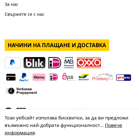
За нас
Свържете се с нас
НАЧИНИ НА ПЛАЩАНЕ И ДОСТАВКА
Този уебсайт използва бисквитки, за да ви предложи
възможно най-добрата функционалност...
Повече
информация
.