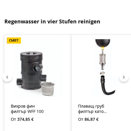
Пропуснете продуктовата галерия
Regenwasser in vier Stufen reinigen
СЪВЕТ
Вихров фин
Плаващ груб
филтър WFF 100
филтър като
комплект
Редовна цена:
Редовна цена:
От
374,85 €
От
86,87 €