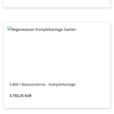
5.800 l Betonzisterne - Komplettanlage
Preț obișnuit:
3.750,25 EUR