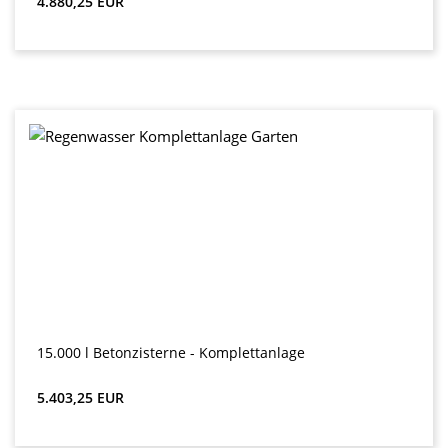
4.880,25 EUR
15.000 l Betonzisterne - Komplettanlage
Preț obișnuit:
5.403,25 EUR