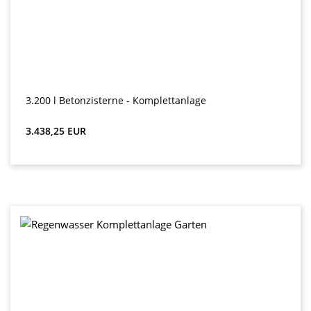
3.200 l Betonzisterne - Komplettanlage
Preț obișnuit:
3.438,25 EUR