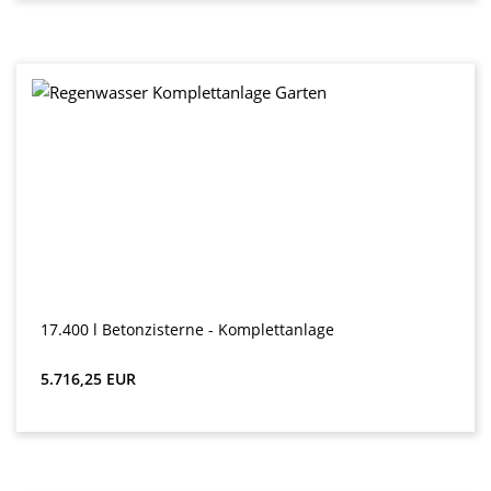
17.400 l Betonzisterne - Komplettanlage
Preț obișnuit:
5.716,25 EUR