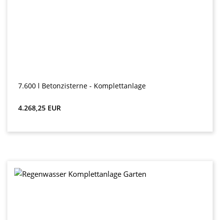
7.600 l Betonzisterne - Komplettanlage
Preț obișnuit:
4.268,25 EUR