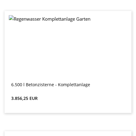
6.500 l Betonzisterne - Komplettanlage
Preț obișnuit:
3.856,25 EUR