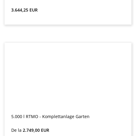
Preț obișnuit:
3.644,25 EUR
5.000 l RTMO - Komplettanlage Garten
Preț obișnuit:
De la
2.749,00 EUR