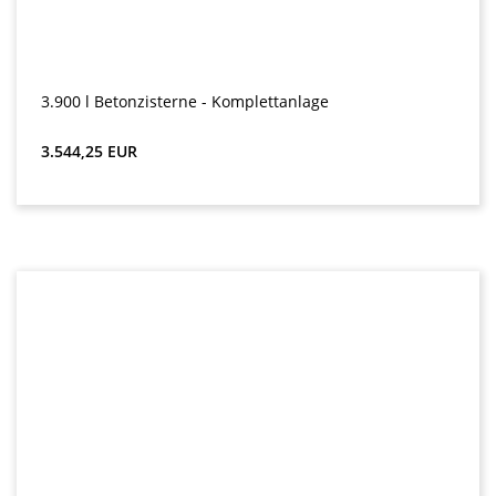
3.900 l Betonzisterne - Komplettanlage
Preț obișnuit:
3.544,25 EUR