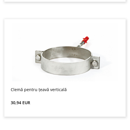
Clemă pentru țeavă verticală
Preț obișnuit:
30,94 EUR