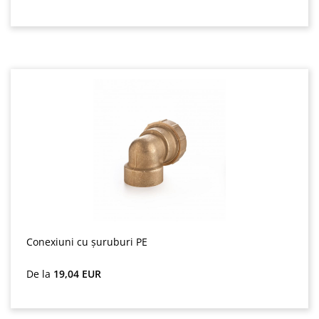
Conexiuni cu șuruburi PE
Preț obișnuit:
De la
19,04 EUR