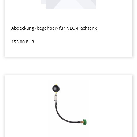
Abdeckung (begehbar) für NEO-Flachtank
Preț obișnuit:
155,00 EUR