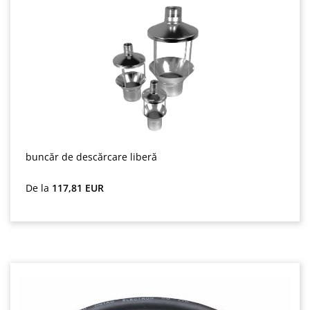
buncăr de descărcare liberă
Preț obișnuit:
De la
117,81 EUR