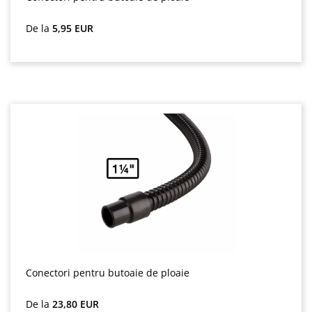
Preț obișnuit:
De la
5,95 EUR
Conectori pentru butoaie de ploaie
Preț obișnuit:
De la
23,80 EUR