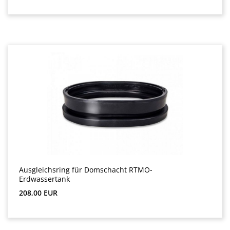
Ausgleichsring für Domschacht RTMO-
Erdwassertank
Preț obișnuit:
208,00 EUR