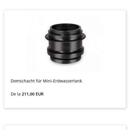
Domschacht für Mini-Erdwassertank
Preț obișnuit:
De la
211,00 EUR