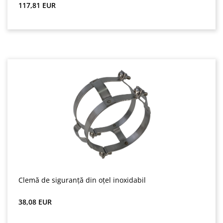
Preț obișnuit:
117,81 EUR
Clemă de siguranță din oțel inoxidabil
Preț obișnuit:
38,08 EUR