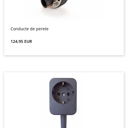
Conducte de perete
Preț obișnuit:
124,95 EUR