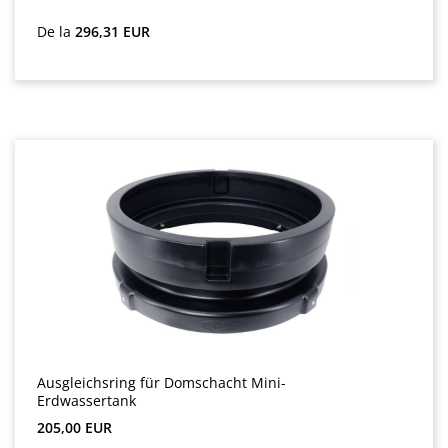
Preț obișnuit:
De la
296,31 EUR
Ausgleichsring für Domschacht Mini-
Erdwassertank
Preț obișnuit:
205,00 EUR