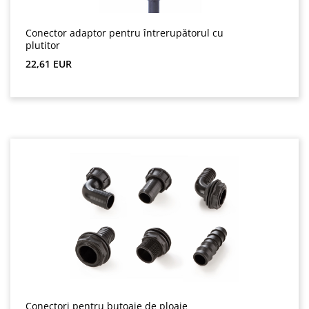
Conector adaptor pentru întrerupătorul cu
plutitor
Preț obișnuit:
22,61 EUR
Conectori pentru butoaie de ploaie