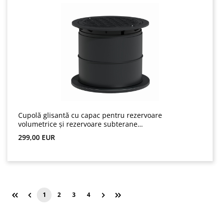
Cupolă glisantă cu capac pentru rezervoare
volumetrice și rezervoare subterane
(GreenLife)
Preț obișnuit:
299,00 EUR
1
2
3
4
Pagina
Pagina
Pagina
Pagina