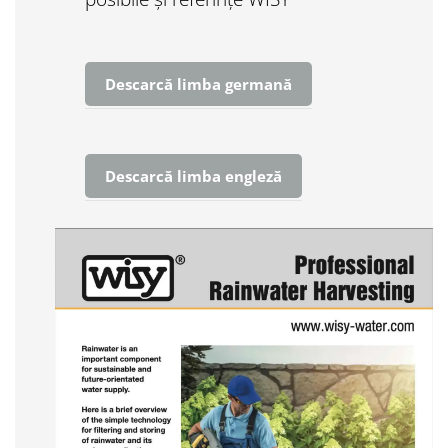
Descarcă limba germană
Descarcă limba engleză