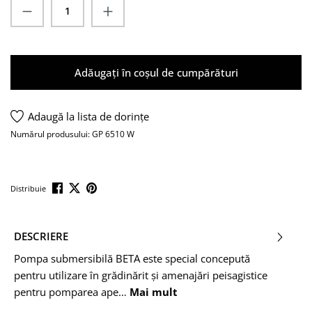
Cantitate produs: Introduceți cantitatea do
Adăugați în coșul de cumpărături
Adaugă la lista de dorințe
Numărul produsului:
GP 6510 W
Distribuie
DESCRIERE
Pompa submersibilă BETA este special concepută
pentru utilizare în grădinărit și amenajări peisagistice
pentru pomparea ape…
Mai mult