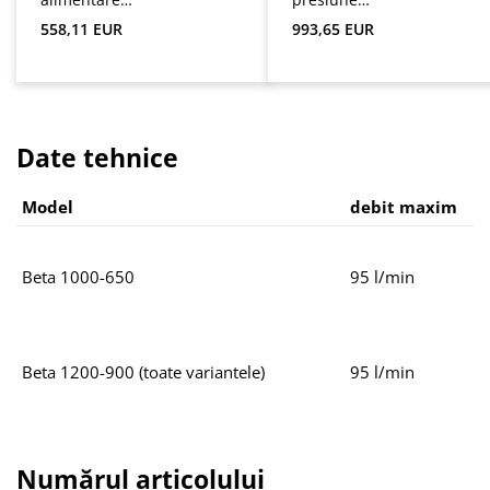
submersibilă
submersibilă
Preț obișnuit:
Preț obișnuit:
558,11 EUR
993,65 EUR
Provedo
Multigo
Date tehnice
Model
debit maxim
Beta 1000-650
95 l/min
Beta 1200-900 (toate variantele)
95 l/min
Numărul articolului