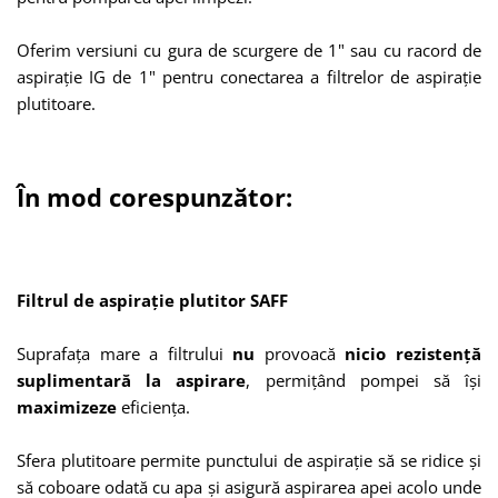
Oferim versiuni cu gura de scurgere de 1" sau cu racord de
aspirație IG de 1" pentru conectarea a filtrelor de aspirație
plutitoare.
În mod corespunzător:
Filtrul de aspirație plutitor SAFF
Suprafața mare a filtrului
nu
provoacă
nicio rezistență
suplimentară la aspirare
, permițând pompei să își
maximizeze
eficiența.
Sfera plutitoare permite punctului de aspirație să se ridice și
să coboare odată cu apa și asigură aspirarea apei acolo unde