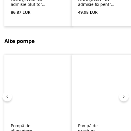
admisie plutitor
admisie fix pentru
ca un set
pompele de
Preț obișnuit:
Preț obișnuit:
86,87 EUR
49,98 EUR
presiune
subacvatică
Sari peste galeria de produse
Alte pompe
Pompă de
Pompă de
alimentare
presiune