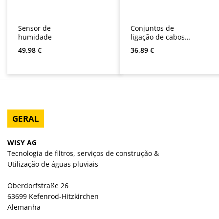
Sensor de
Conjuntos de
humidade
ligação de cabos
IP 68
Preço normal:
Preço normal:
49,98 €
36,89 €
GERAL
WISY AG
Tecnologia de filtros, serviços de construção &
Utilização de águas pluviais
Oberdorfstraße 26
63699 Kefenrod-Hitzkirchen
Alemanha