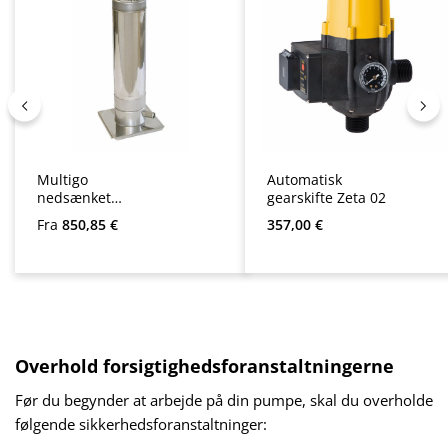
Multigo
Automatisk
nedsænket
gearskifte Zeta 02
trykpumpe
Almindelig pris:
Almindelig pris:
Fra
850,85 €
357,00 €
Overhold forsigtighedsforanstaltningerne
Før du begynder at arbejde på din pumpe, skal du overholde
følgende sikkerhedsforanstaltninger: