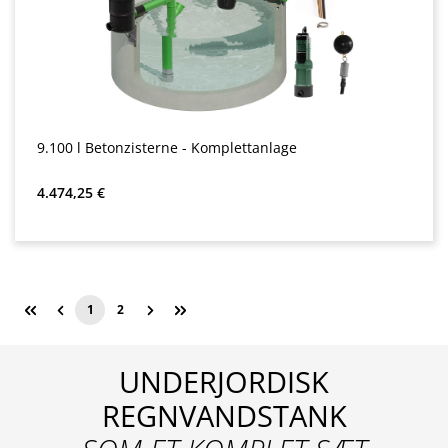
9.100 l Betonzisterne - Komplettanlage
Almindelig pris:
4.474,25 €
1
2
Side
Side
UNDERJORDISK
REGNVANDSTANK