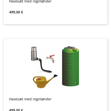
Havesæt med regntønder
Almindelig pris:
499,00 €
Havesæt med regntønder
Almindelig pris:
499,00 €