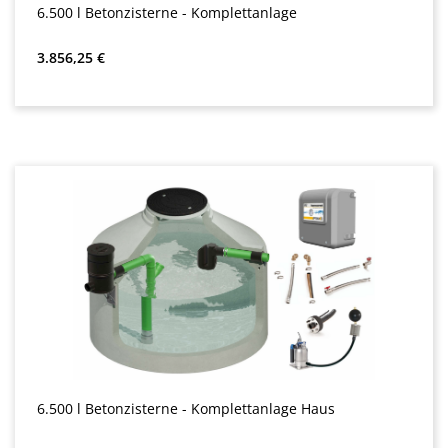
6.500 l Betonzisterne - Komplettanlage
Almindelig pris:
3.856,25 €
6.500 l Betonzisterne - Komplettanlage Haus