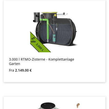
3.000 l RTMO-Zisterne - Komplettanlage
Garten
Almindelig pris:
Fra
2.149,00 €