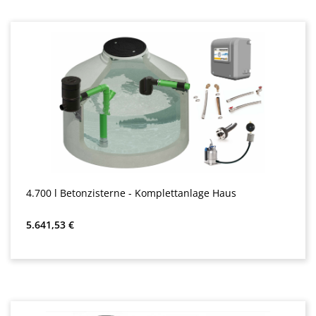
4.700 l Betonzisterne - Komplettanlage Haus
Almindelig pris:
5.641,53 €