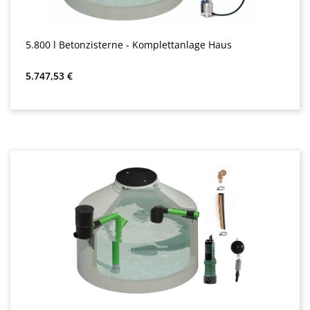
5.800 l Betonzisterne - Komplettanlage Haus
Almindelig pris:
5.747,53 €