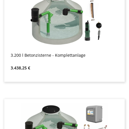
3.200 l Betonzisterne - Komplettanlage
Almindelig pris:
3.438,25 €