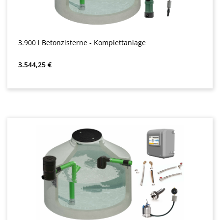
3.900 l Betonzisterne - Komplettanlage
Almindelig pris:
3.544,25 €