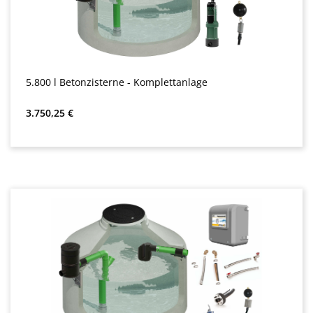
5.800 l Betonzisterne - Komplettanlage
Almindelig pris:
3.750,25 €