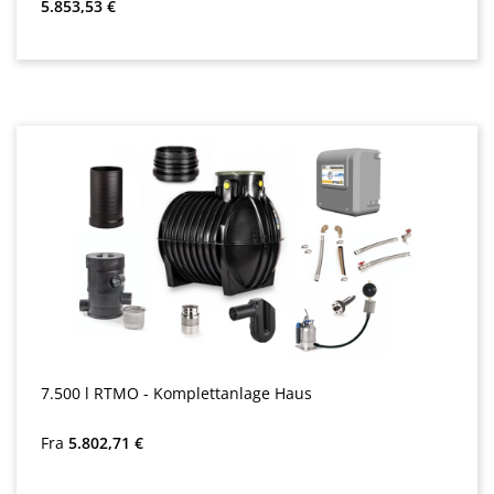
Almindelig pris:
5.853,53 €
7.500 l RTMO - Komplettanlage Haus
Almindelig pris:
Fra
5.802,71 €