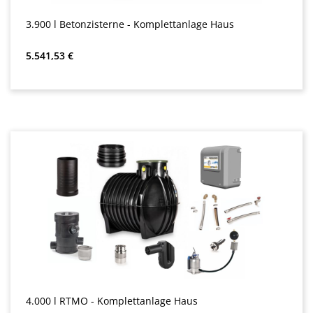
3.900 l Betonzisterne - Komplettanlage Haus
Almindelig pris:
5.541,53 €
4.000 l RTMO - Komplettanlage Haus