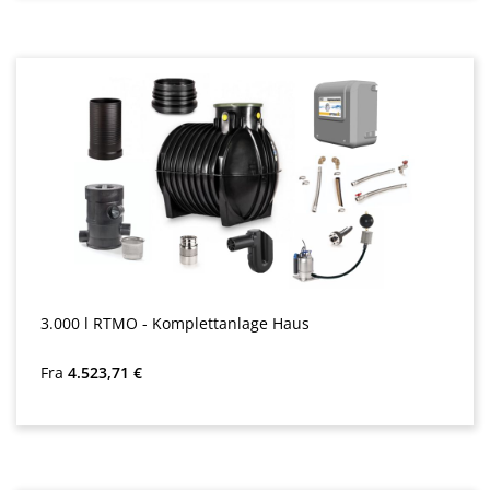
3.000 l RTMO - Komplettanlage Haus
Almindelig pris:
Fra
4.523,71 €