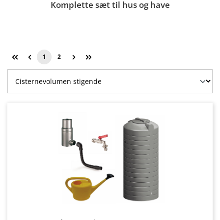
Komplette sæt til hus og have
1
2
Side
Side