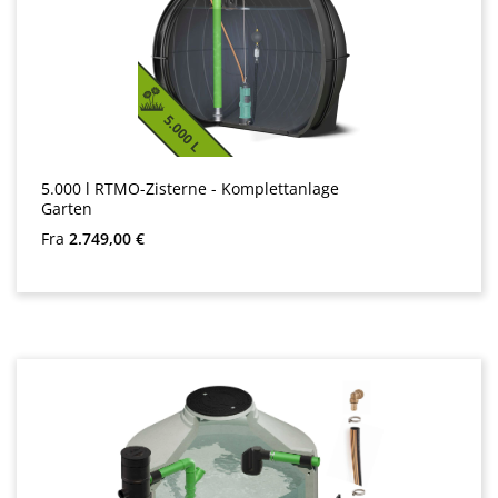
5.000 l RTMO-Zisterne - Komplettanlage
Garten
Almindelig pris:
Fra
2.749,00 €