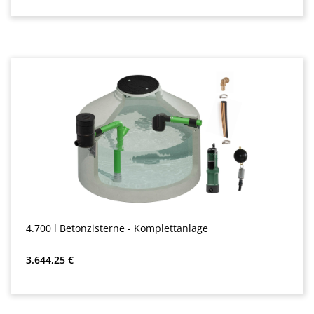
4.700 l Betonzisterne - Komplettanlage
Almindelig pris:
3.644,25 €