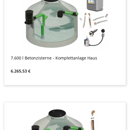
7.600 l Betonzisterne - Komplettanlage Haus
Almindelig pris:
6.265,53 €