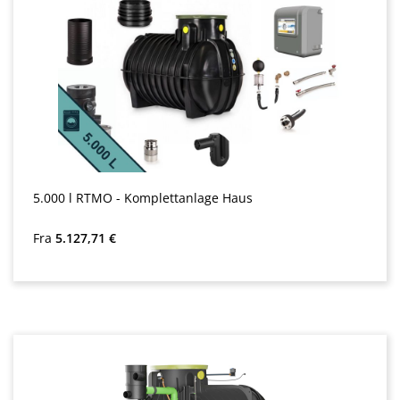
5.000 l RTMO - Komplettanlage Haus
Almindelig pris:
Fra
5.127,71 €