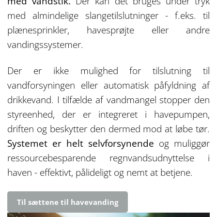
med vandstik.
Der kan det bruges under tryk
med almindelige slangetilslutninger - f.eks. til
plænesprinkler, havesprøjte eller andre
vandingssystemer.
Der er ikke mulighed for tilslutning til
vandforsyningen eller automatisk påfyldning af
drikkevand. I tilfælde af vandmangel stopper den
styreenhed, der er integreret i havepumpen,
driften og beskytter den dermed mod at løbe tør.
Systemet er helt selvforsynende
og muliggør
ressourcebesparende regnvandsudnyttelse i
haven - effektivt, pålideligt og nemt at betjene.
Til sættene til havevanding