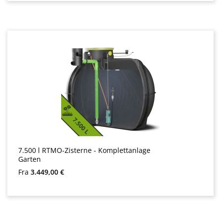
7.500 l RTMO-Zisterne - Komplettanlage
Garten
Almindelig pris:
Fra
3.449,00 €