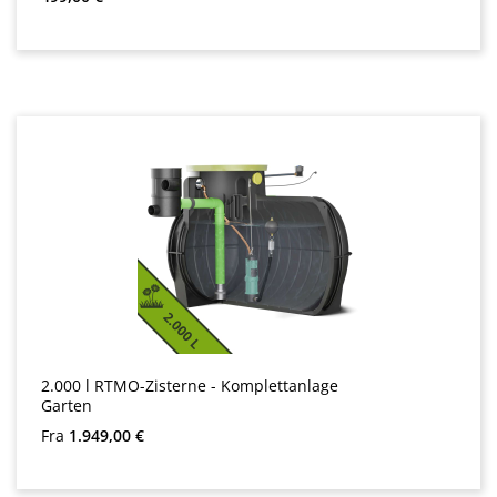
2.000 l RTMO-Zisterne - Komplettanlage
Garten
Almindelig pris:
Fra
1.949,00 €