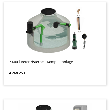
7.600 l Betonzisterne - Komplettanlage
Almindelig pris:
4.268,25 €