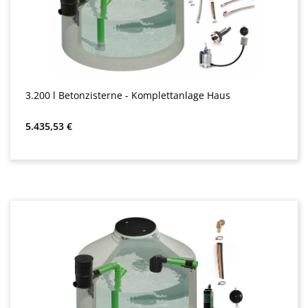
3.200 l Betonzisterne - Komplettanlage Haus
Almindelig pris:
5.435,53 €