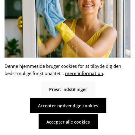
Denne hjemmeside bruger cookies for at tilbyde dig den
bedst mulige funktionalitet...
mere information
.
Yderligere komponenter
Privat indstillinger
Husholdnings- og havesæt
Accepter nødvendige cookies
Det komplette regnvandscisternesæt til hus og
Accepter alle cookies
have er den ideelle løsning, hvis regnvandet ikke