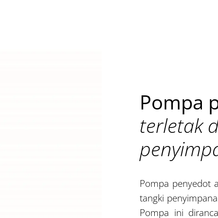
Pompa p
terletak d
penyimpa
Pompa penyedot air
tangki penyimpana
Pompa ini diranc