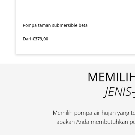
Pompa taman submersible beta
Harga reguler:
Dari
€379,00
MEMILIH
JENIS
Memilih pompa air hujan yang tep
apakah Anda membutuhkan pomp