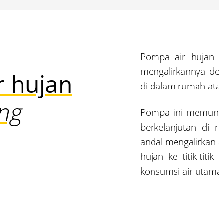
Pompa air hujan 
mengalirkannya de
r hujan
di dalam rumah at
ng
Pompa ini memung
berkelanjutan d
andal mengalirkan a
hujan ke titik-t
konsumsi air utam