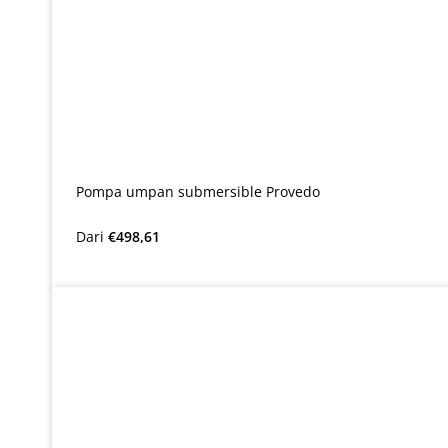
Pompa umpan submersible Provedo
Harga reguler:
Dari
€498,61