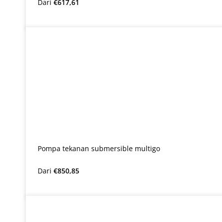
Harga reguler:
Dari
€617,61
Pompa tekanan submersible multigo
Harga reguler:
Dari
€850,85