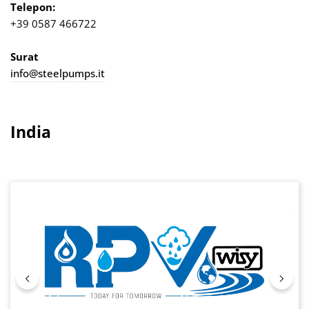
Telepon:
+39 0587 466722
Surat
info@steelpumps.it
India
Lewati galeri gambar