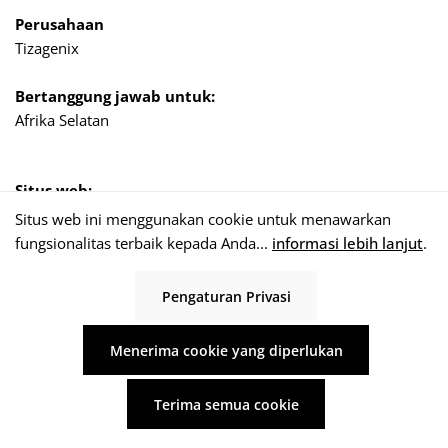
Perusahaan
Tizagenix
Bertanggung jawab untuk:
Afrika Selatan
Situs web:
www.use-rainwater.com
Situs web ini menggunakan cookie untuk menawarkan
fungsionalitas terbaik kepada Anda...
informasi lebih lanjut
.
Alamat
Unit5
Pengaturan Privasi
Jalan Ashgate No. 1
Umbogintwini, Durban
Menerima cookie yang diperlukan
Afrika Selatan
Terima semua cookie
Telepon: