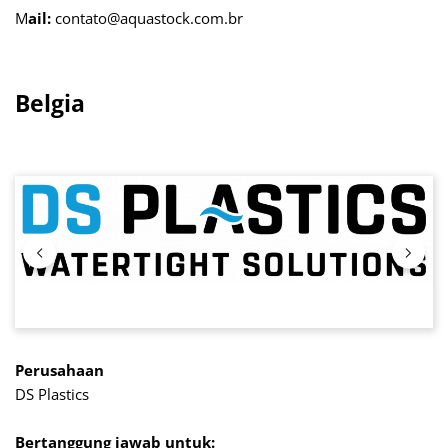
M
ail:
contato@aquastock.com.br
Belgia
Lewati galeri gambar
Perusahaan
DS Plastics
Bertanggung jawab untuk: