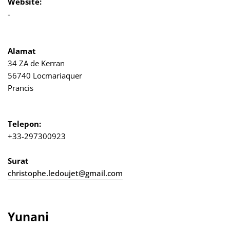
Website:
-
Alamat
34 ZA de Kerran
56740 Locmariaquer
Prancis
Telepon:
+33-297300923
Surat
christophe.ledoujet@gmail.com
Yunani