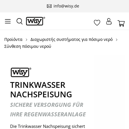
info@wisy.de
Προϊόντα
Διαχωριστής συστήματος για πόσιμο νερό
Σύνθεση πόσιμου νερού
TRINKWASSER
NACHSPEISUNG
SICHERE VERSORGUNG FÜR
IHRE REGENWASSERANLAGE
Die Trinkwasser Nachspeisung sichert