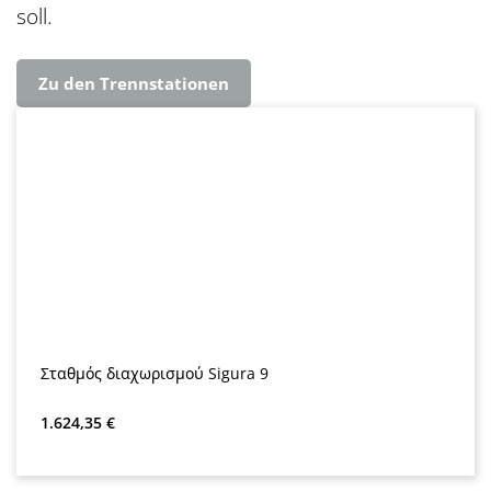
soll.
Zu den Trennstationen
Σταθμός διαχωρισμού Sigura 9
Κανονική τιμή:
1.624,35 €