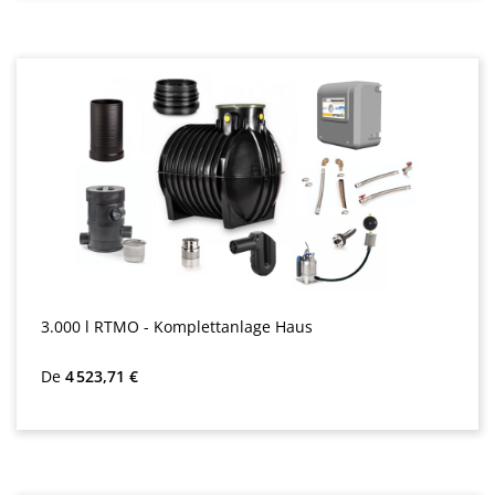
3.000 l RTMO - Komplettanlage Haus
Prix régulier :
De
4 523,71 €