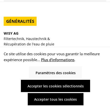
GÉNÉRALITÉS
WISY AG
Filtertechnik, Haustechnik &
Récupération de l'eau de pluie
Ce site utilise des cookies pour vous garantir la meilleure
Oberdorfstraße 26
expérience possible...
Plus d'informations
.
63699 Kefenrod-Hitzkirchen
Allemagne
Paramètres des cookies
Révoquer un contrat
Accepter les cookies sélectionnés
Accepter tous les cookies