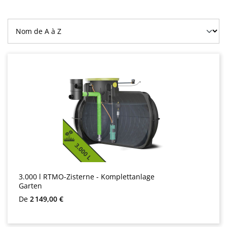
3.000 l RTMO-Zisterne - Komplettanlage
Garten
Prix régulier :
De
2 149,00 €