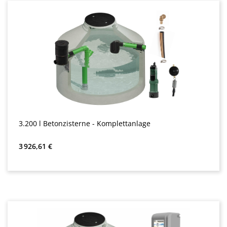
3.200 l Betonzisterne - Komplettanlage
Prix régulier :
3 926,61 €