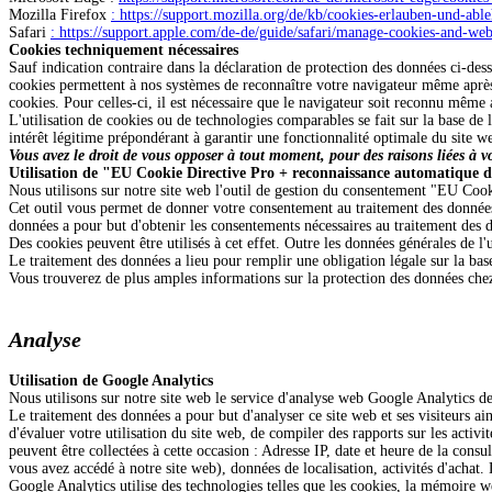
Mozilla Firefox
: https://support.mozilla.org/de/kb/cookies-erlauben-und-abl
Safari
: https://support.apple.com/de-de/guide/safari/manage-cookies-and-web
Cookies techniquement nécessaires
Sauf indication contraire dans la déclaration de protection des données ci-dess
cookies permettent à nos systèmes de reconnaître votre navigateur même après 
cookies. Pour celles-ci, il est nécessaire que le navigateur soit reconnu mêm
L'utilisation de cookies ou de technologies comparables se fait sur la base de 
intérêt légitime prépondérant à garantir une fonctionnalité optimale du site we
Vous avez le droit de vous opposer à tout moment, pour des raisons liées à v
Utilisation de "EU Cookie Directive Pro + reconnaissance automatique d
Nous utilisons sur notre site web l'outil de gestion du consentement "EU
Cet outil vous permet de donner votre consentement au traitement des données v
données a pour but d'obtenir les consentements nécessaires au traitement des do
Des cookies peuvent être utilisés à cet effet. Outre les données générales de l'
Le traitement des données a lieu pour remplir une obligation légale sur la base 
Vous trouverez de plus amples informations sur la protection des données chez
Analyse
Utilisation de Google Analytics
Nous utilisons sur notre site web le service d'analyse web Google Analytics
Le traitement des données a pour but d'analyser ce site web et ses visiteurs ai
d'évaluer votre utilisation du site web, de compiler des rapports sur les activité
peuvent être collectées à cette occasion : Adresse IP, date et heure de la consu
vous avez accédé à notre site web), données de localisation, activités d'achat
Google Analytics utilise des technologies telles que les cookies, la mémoire we