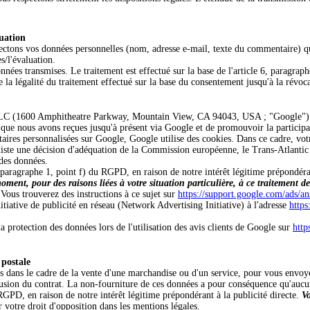
uation
ctons vos données personnelles (nom, adresse e-mail, texte du commentaire) qu
/l'évaluation.
nnées transmises. Le traitement est effectué sur la base de l'article 6, paragr
a légalité du traitement effectué sur la base du consentement jusqu'à la révoc
e LLC (1600 Amphitheatre Parkway, Mountain View, CA 94043, USA ; "Google") e
ns que nous avons reçues jusqu'à présent via Google et de promouvoir la partici
aires personnalisées sur Google, Google utilise des cookies. Dans ce cadre, votre
existe une décision d'adéquation de la Commission européenne, le Trans-Atlanti
 des données.
6, paragraphe 1, point f) du RGPD, en raison de notre intérêt légitime prépondér
moment, pour des raisons liées à votre situation particulière, à ce traitement 
Vous trouverez des instructions à ce sujet sur
https://support.google.com/ads/
nitiative de publicité en réseau (Network Advertising Initiative) à l'adresse
https
a protection des données lors de l'utilisation des avis clients de Google sur
http
 postale
 dans le cadre de la vente d'une marchandise ou d'un service, pour vous envoye
nclusion du contrat. La non-fourniture de ces données a pour conséquence qu'aucu
u RGPD, en raison de notre intérêt légitime prépondérant à la publicité directe.
Vo
 votre droit d'opposition dans les mentions légales.