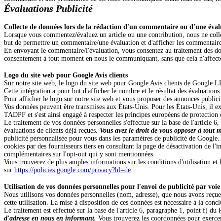
Évaluations
Publicité
Collecte de données lors de la rédaction d'un commentaire ou d'une éval
Lorsque vous commentez/évaluez un article ou une contribution, nous ne colle
but de permettre un commentaire/une évaluation et d'afficher les commentaires
En envoyant le commentaire/l'évaluation, vous consentez au traitement des do
consentement à tout moment en nous le communiquant, sans que cela n'affecte l
Logo du site web pour Google Avis clients
Sur notre site web, le logo du site web pour Google Avis clients de Googl
Cette intégration a pour but d'afficher le nombre et le résultat des évaluatio
Pour afficher le logo sur notre site web et vous proposer des annonces publicit
Vos données peuvent être transmises aux États-Unis. Pour les États-Unis, il 
TADPF et s'est ainsi engagé à respecter les principes européens de protection
Le traitement de vos données personnelles s'effectue sur la base de l'article 
évaluations de clients déjà reçues.
Vous avez le droit de vous opposer à tout 
publicité personnalisée pour vous dans les paramètres de publicité de Google. 
cookies par des fournisseurs tiers en consultant la page de désactivation de l'i
complémentaires sur l'opt-out qui y sont mentionnées.
Vous trouverez de plus amples informations sur les conditions d'utilisation et l
sur
https://policies.google.com/privacy?hl=de
.
Utilisation de vos données personnelles pour l'envoi de publicité par voie
Nous utilisons vos données personnelles (nom, adresse), que nous avons reçues
cette utilisation. La mise à disposition de ces données est nécessaire à la co
Le traitement est effectué sur la base de l'article 6, paragraphe 1, point f) d
d'adresse en nous en informant.
Vous trouverez les coordonnées pour exercer