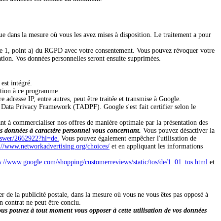
e dans la mesure où vous les avez mises à disposition. Le traitement a pour
aphe 1, point a) du RGPD avec votre consentement. Vous pouvez révoquer votre
ation. Vos données personnelles seront ensuite supprimées.
st intégré.
pation à ce programme.
 adresse IP, entre autres, peut être traitée et transmise à Google.
c Data Privacy Framework (TADPF). Google s'est fait certifier selon le
ant à commercialiser nos offres de manière optimale par la présentation des
des données à caractère personnel vous concernant.
Vous pouvez désactiver la
answer/2662922?hl=de.
Vous pouvez également empêcher l'utilisation de
://www.networkadvertising.org/choices/
et en appliquant les informations
s://www.google.com/shopping/customerreviews/static/tos/de/1_01_tos.html
et
r de la publicité postale, dans la mesure où vous ne vous êtes pas opposé à
n contrat ne peut être conclu.
us pouvez à tout moment vous opposer à cette utilisation de vos données