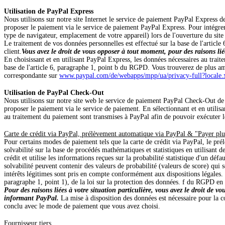
Utilisation de PayPal Express
Nous utilisons sur notre site Internet le service de paiement PayPal Express
proposer le paiement via le service de paiement PayPal Express. Pour intégrer c
type de navigateur, emplacement de votre appareil) lors de l'ouverture du site
Le traitement de vos données personnelles est effectué sur la base de l'articl
client.
Vous avez le droit de vous opposer à tout moment, pour des raisons lié
En choisissant et en utilisant PayPal Express, les données nécessaires au trai
base de l'article 6, paragraphe 1, point b du RGPD. Vous trouverez de plus am
correspondante sur
www.paypal.com/de/webapps/mpp/ua/privacy-full?local
Utilisation de PayPal Check-Out
Nous utilisons sur notre site web le service de paiement PayPal Check-Out d
proposer le paiement via le service de paiement. En sélectionnant et en utilis
au traitement du paiement sont transmises à PayPal afin de pouvoir exécuter le
Carte de crédit via PayPal, prélèvement automatique via PayPal & "Payer plu
Pour certains modes de paiement tels que la carte de crédit via PayPal, le pr
solvabilité sur la base de procédés mathématiques et statistiques en utilisant 
crédit et utilise les informations reçues sur la probabilité statistique d'un dé
solvabilité peuvent contenir des valeurs de probabilité (valeurs de score) qui 
intérêts légitimes sont pris en compte conformément aux dispositions légales. Le
paragraphe 1, point 1), de la loi sur la protection des données. f du RGPD en 
Pour des raisons liées à votre situation particulière, vous avez le droit de
informant PayPal.
La mise à disposition des données est nécessaire pour la 
conclu avec le mode de paiement que vous avez choisi.
Fournisseur tiers