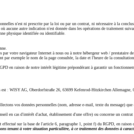
nnelles n'est ni prescrite par la loi ou par un contrat, ni nécessaire à la conclu
où aucune autre indication n'est donnée dans les opérations de traitement suiva
ne physique identifiée ou identifiable.
nne.
es par votre navigateur Internet à nous ou à notre hébergeur web / prestataire d
t par exemple le nom de la page consultée, la date et l'heure de la consultation, 
 RGPD en raison de notre intérêt légitime prépondérant à garantir un fonctionneme
 est :
WISY AG,
Oberdorfstraße 26,
63699
Kefenrod-Hitzkirchen
Allemagne,
llectons vos données personnelles (nom, adresse e-mail, texte du message) que d
onseil en cas d'intérêt d'achat, établissement d'une offre) ou concerne un contrat
est effectué sur la base de l'article 6, paragraphe 1, point f) du RGPD, en raison
ons tenant à votre situation particulière, à ce traitement des données à caract