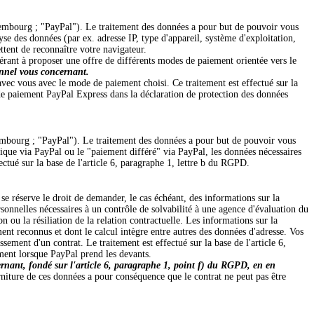
xembourg ; "PayPal"). Le traitement des données a pour but de pouvoir vous
yse des données (par ex. adresse IP, type d'appareil, système d'exploitation,
ttent de reconnaître votre navigateur.
dérant à proposer une offre de différents modes de paiement orientée vers le
sonnel vous concernant.
avec vous avec le mode de paiement choisi. Ce traitement est effectué sur la
 de paiement PayPal Express dans la déclaration de protection des données
embourg ; "PayPal"). Le traitement des données a pour but de pouvoir vous
tique via PayPal ou le "paiement différé" via PayPal, les données nécessaires
ctué sur la base de l'article 6, paragraphe 1, lettre b du RGPD.
e réserve le droit de demander, le cas échéant, des informations sur la
rsonnelles nécessaires à un contrôle de solvabilité à une agence d'évaluation du
n ou la résiliation de la relation contractuelle. Les informations sur la
ment reconnus et dont le calcul intègre entre autres des données d'adresse. Vos
sement d'un contrat. Le traitement est effectué sur la base de l'article 6,
ement lorsque PayPal prend les devants.
cernant, fondé sur l'article 6, paragraphe 1, point f) du RGPD, en en
niture de ces données a pour conséquence que le contrat ne peut pas être