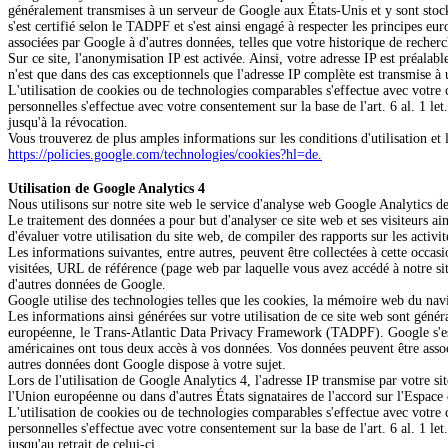
généralement transmises à un serveur de Google aux États-Unis et y sont sto
s'est certifié selon le TADPF et s'est ainsi engagé à respecter les principes eu
associées par Google à d'autres données, telles que votre historique de recherc
Sur ce site, l'anonymisation IP est activée. Ainsi, votre adresse IP est préa
n'est que dans des cas exceptionnels que l'adresse IP complète est transmise à
L'utilisation de cookies ou de technologies comparables s'effectue avec votre 
personnelles s'effectue avec votre consentement sur la base de l'art. 6 al. 1 
jusqu'à la révocation.
Vous trouverez de plus amples informations sur les conditions d'utilisation et 
https://policies.google.com/technologies/cookies?hl=de.
Utilisation de Google Analytics 4
Nous utilisons sur notre site web le service d'analyse web Google Analytics
Le traitement des données a pour but d'analyser ce site web et ses visiteurs ai
d'évaluer votre utilisation du site web, de compiler des rapports sur les activité
Les informations suivantes, entre autres, peuvent être collectées à cette occasi
visitées, URL de référence (page web par laquelle vous avez accédé à notre sit
d'autres données de Google.
Google utilise des technologies telles que les cookies, la mémoire web du navig
Les informations ainsi générées sur votre utilisation de ce site web sont géné
européenne, le Trans-Atlantic Data Privacy Framework (TADPF).
Google s'e
américaines ont tous deux accès à vos données. Vos données peuvent être associ
autres données dont Google dispose à votre sujet.
Lors de l'utilisation de Google Analytics 4, l'adresse IP transmise par votre 
l'Union européenne ou dans d'autres États signataires de l'accord sur l'Espa
L'utilisation de cookies ou de technologies comparables s'effectue avec votre 
personnelles s'effectue avec votre consentement sur la base de l'art. 6 al. 1 
jusqu'au retrait de celui-ci.