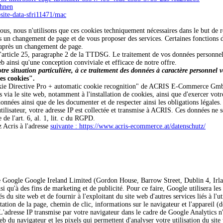
ehnen
site-data-sfri11471/mac
ous, nous n'utilisons que ces cookies techniquement nécessaires dans le but de re
un changement de page et de vous proposer des services. Certaines fonctions de n
e après un changement de page.
l'article 25, paragraphe 2 de la TTDSG. Le traitement de vos données personnelle
b ainsi qu'une conception conviviale et efficace de notre offre.
otre situation particulière, à ce traitement des données à caractère personnel
es cookies".
 Cookie Directive Pro + automatic cookie recognition" de ACRIS E-Commerce G
ia le site web, notamment à l'installation de cookies, ainsi que d'exercer votr
nnées ainsi que de les documenter et de respecter ainsi les obligations légales.
utilisateur, votre adresse IP est collectée et transmise à ACRIS. Ces données ne s
de l'art. 6, al. 1, lit. c du RGPD.
 Acris à l'adresse
suivante : https://www.acris-ecommerce.at/datenschutz/
 de Google Google Ireland Limited (Gordon House, Barrow Street, Dublin 4, Irl
nsi qu'à des fins de marketing et de publicité. Pour ce faire, Google utilisera le
s du site web et de fournir à l'exploitant du site web d'autres services liés à l'u
ltation de la page, chemin de clic, informations sur le navigateur et l'appareil (
. L'adresse IP transmise par votre navigateur dans le cadre de Google Analytics 
b du navigateur et les pixels qui permettent d'analyser votre utilisation du site