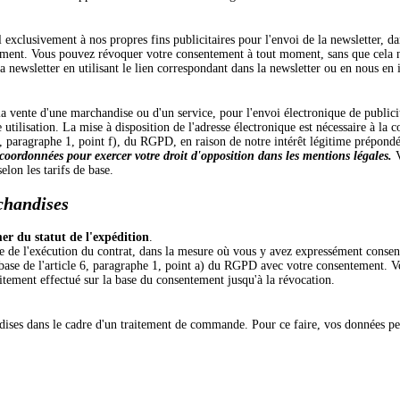
 exclusivement à nos propres fins publicitaires pour l'envoi de la newsletter, d
ement. Vous pouvez révoquer votre consentement à tout moment, sans que cela n'a
newsletter en utilisant le lien correspondant dans la newsletter ou en nous en i
la vente d'une marchandise ou d'un service, pour l'envoi électronique de public
 utilisation. La mise à disposition de l'adresse électronique est nécessaire à l
 6, paragraphe 1, point f), du RGPD, en raison de notre intérêt légitime prépondé
 coordonnées pour exercer votre droit d'opposition dans les mentions légales.
V
selon les tarifs de base.
chandises
mer du statut de l'expédition
.
dre de l'exécution du contrat, dans la mesure où vous y avez expressément cons
r la base de l'article 6, paragraphe 1, point a) du RGPD avec votre consentemen
raitement effectué sur la base du consentement jusqu'à la révocation.
dises dans le cadre d'un traitement de commande. Pour ce faire, vos données pe