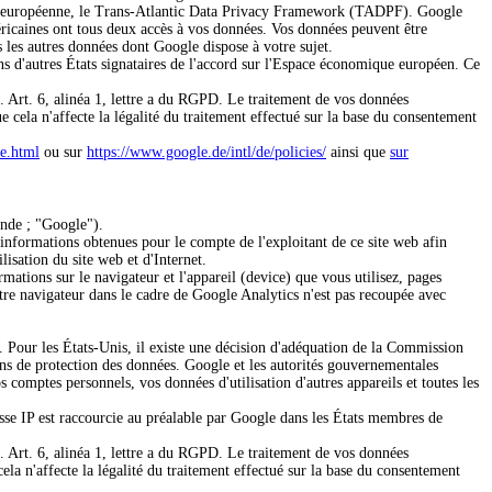
sion européenne, le Trans-Atlantic Data Privacy Framework (TADPF).
Google
ricaines ont tous deux accès à vos données. Vos données peuvent être
s les autres données dont Google dispose à votre sujet.
ns d'autres États signataires de l'accord sur l'Espace économique européen. Ce
6. Art. 6, alinéa 1, lettre a du RGPD. Le traitement de vos données
 cela n'affecte la légalité du traitement effectué sur la base du consentement
de.html
ou sur
https://www.google.de/intl/de/policies/
ainsi que
sur
ande ; "Google").
s informations obtenues pour le compte de l'exploitant de ce site web afin
ilisation du site web et d'Internet.
rmations sur le navigateur et l'appareil (device) que vous utilisez, pages
otre navigateur dans le cadre de Google Analytics n'est pas recoupée avec
s. Pour les États-Unis, il existe une décision d'adéquation de la Commission
ens de protection des données.
Google et les autorités gouvernementales
 comptes personnels, vos données d'utilisation d'autres appareils et toutes les
esse IP est raccourcie au préalable par Google dans les États membres de
6. Art. 6, alinéa 1, lettre a du RGPD. Le traitement de vos données
ela n'affecte la légalité du traitement effectué sur la base du consentement