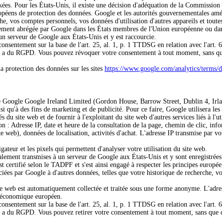
ckées. Pour les États-Unis, il existe une décision d'adéquation de la Commis
ropéens de protection des données.
Google et les autorités gouvernementales amé
he, vos comptes personnels, vos données d'utilisation d'autres appareils et toute
lablement abrégée par Google dans les États membres de l'Union européenne ou da
 un serveur de Google aux États-Unis et y est raccourcie.
consentement sur la base de l'art. 25, al. 1, p. 1 TTDSG en relation avec l'art. 
let. a du RGPD. Vous pouvez révoquer votre consentement à tout moment, sans que
la protection des données sur les sites
https://www.google.com/analytics/terms/
 de Google Google Ireland Limited (Gordon House, Barrow Street, Dublin 4, Irl
nsi qu'à des fins de marketing et de publicité. Pour ce faire, Google utilisera le
s du site web et de fournir à l'exploitant du site web d'autres services liés à l'ut
on : Adresse IP, date et heure de la consultation de la page, chemin de clic, info
e web), données de localisation, activités d'achat. L'adresse IP transmise par v
ateur et les pixels qui permettent d'analyser votre utilisation du site web.
ralement transmises à un serveur de Google aux États-Unis et y sont enregistrée
st certifié selon le TADPF et s'est ainsi engagé à respecter les principes europé
ées par Google à d'autres données, telles que votre historique de recherche, vos
site web est automatiquement collectée et traitée sous une forme anonyme. L'adr
ce économique européen.
consentement sur la base de l'art. 25, al. 1, p. 1 TTDSG en relation avec l'art. 
let. a du RGPD. Vous pouvez retirer votre consentement à tout moment, sans que c