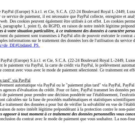
 de PayPal (Europe) S.à.r.l. et Cie, S.C.A. (22-24 Boulevard Royal L-2449, Lu
e service de paiement, il est nécessaire que PayPal collecte, enregistre et anal
 web. Des cookies peuvent également être utilisés à cet effet. Les cookies perme
e 6, paragraphe 1, point f), du RGPD, en raison de notre intérêt légitime prépon
es à votre situation particulière, à ce traitement des données à caractère per
tement du paiement sont transmises à PayPal afin de pouvoir exécuter le contrat 
ples informations sur le traitement des données lors de l'utilisation du service
e.x=de_DE#Updated_PS.
e PayPal (Europe) S.à.r.l. et Cie, S.C.A. (22-24 Boulevard Royal L-2449, Lux
ant le paiement via PayPal, la carte de crédit via PayPal, le prélèvement automa
 contrat avec vous avec le mode de paiement sélectionné. Ce traitement est effe
s tard" via PayPal
élèvement automatique via PayPal ou le "paiement plus tard" via PayPal, PayPal s
des agences d'évaluation du crédit. Pour ce faire, PayPal transmet les données pe
faut de paiement pour prendre une décision pondérée sur l'établissement, l'exécutio
sont calculées sur la base de procédés mathématiques et statistiques scientifique
 traitement des données a pour but de vérifier la solvabilité en vue de l'établis
raison de notre intérêt légitime prépondérant à la protection contre le non-pai
 vous opposer à tout moment à ce traitement des données personnelles vous con
conclusion du contrat avec le mode de paiement que vous souhaitez. La non-four