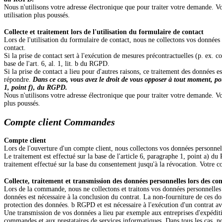
Nous n'utilisons votre adresse électronique que pour traiter votre demande. V
utilisation plus poussés.
Collecte et traitement lors de l'utilisation du formulaire de contact
Lors de l'utilisation du formulaire de contact, nous ne collectons vos données
contact.
Si la prise de contact sert à l'exécution de mesures précontractuelles (p. ex. c
base de l'art. 6, al. 1, lit. b du RGPD.
Si la prise de contact a lieu pour d'autres raisons, ce traitement des données e
répondre.
Dans ce cas, vous avez le droit de vous opposer à tout moment, pou
1, point f), du RGPD.
Nous n'utilisons votre adresse électronique que pour traiter votre demande. Vo
plus poussés.
Compte client Commandes
Compte client
Lors de l'ouverture d'un compte client, nous collectons vos données personnel
Le traitement est effectué sur la base de l'article 6, paragraphe 1, point a
traitement effectué sur la base du consentement jusqu'à la révocation. Votre c
Collecte, traitement et transmission des données personnelles lors des 
Lors de la commande, nous ne collectons et traitons vos données personnelles 
données est nécessaire à la conclusion du contrat. La non-fourniture de ces don
protection des données. b RGPD et est nécessaire à l'exécution d'un contrat a
Une transmission de vos données a lieu par exemple aux entreprises d'expéditio
commandes et aux prestataires de services informatiques. Dans tous les cas, n