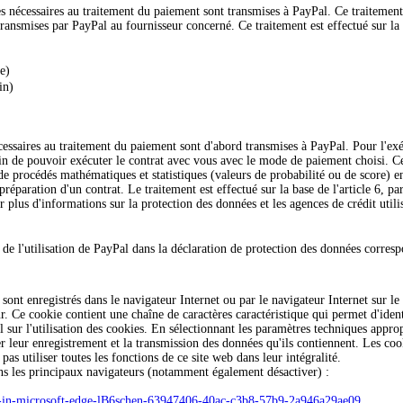
s nécessaires au traitement du paiement sont transmises à PayPal. Ce traitement 
ansmises par PayPal au fournisseur concerné. Ce traitement est effectué sur la b
e)
in)
essaires au traitement du paiement sont d'abord transmises à PayPal. Pour l'ex
e pouvoir exécuter le contrat avec vous avec le mode de paiement choisi. Ce tra
e procédés mathématiques et statistiques (valeurs de probabilité ou de score) en
 préparation d'un contrat. Le traitement est effectué sur la base de l'article 6,
 plus d'informations sur la protection des données et les agences de crédit utili
 de l'utilisation de PayPal dans la déclaration de protection des données corre
i sont enregistrés dans le navigateur Internet ou par le navigateur Internet sur le
ur. Ce cookie contient une chaîne de caractères caractéristique qui permet d'iden
 sur l'utilisation des cookies. En sélectionnant les paramètres techniques appro
her leur enregistrement et la transmission des données qu'ils contiennent. Les c
pas utiliser toutes les fonctions de ce site web dans leur intégralité.
ns les principaux navigateurs (notamment également désactiver) :
ies-in-microsoft-edge-lB6schen-63947406-40ac-c3b8-57b9-2a946a29ae09