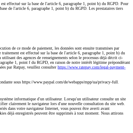
est effectué sur la base de l'article 6, paragraphe 1, point b) du RGPD. Pour
ase de l'article 6, paragraphe 1, point b) du RGPD. Les prestataires tiers
écution de ce mode de paiement, les données sont ensuite transmises par
itement est effectué sur la base de l'article 6, paragraphe 1, point b) du
 utilisant des agences de renseignements selon le processus déjà décrit ci-
 paragraphe 1, point f du RGPD, en raison de notre intérêt légitime prépondérant
sées par Ratpay, veuillez consulter
https://www.ratepay.com/legal-payment-
spondante sous
https://www.paypal.com/de/webapps/mpp/ua/privacy-full.
 système informatique d'un utilisateur. Lorsqu'un utilisateur consulte un site
tifier clairement le navigateur lors d'une nouvelle consultation du site web.
priés dans votre navigateur Internet, vous pouvez être averti avant
ookies déjà enregistrés peuvent être supprimés à tout moment. Nous attirons