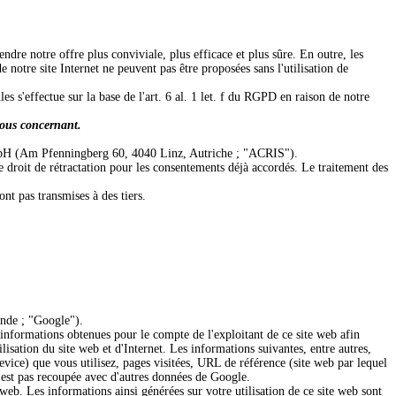
ndre notre offre plus conviviale, plus efficace et plus sûre. En outre, les
otre site Internet ne peuvent pas être proposées sans l'utilisation de
s s'effectue sur la base de l'art. 6 al. 1 let. f du RGPD en raison de notre
 vous concernant.
mbH (Am Pfenningberg 60, 4040 Linz, Autriche ; "ACRIS").
e droit de rétractation pour les consentements déjà accordés. Le traitement des
ont pas transmises à des tiers.
ande ; "Google").
s informations obtenues pour le compte de l'exploitant de ce site web afin
tilisation du site web et d'Internet. Les informations suivantes, entre autres,
device) que vous utilisez, pages visitées, URL de référence (site web par lequel
n'est pas recoupée avec d'autres données de Google.
 web. Les informations ainsi générées sur votre utilisation de ce site web sont