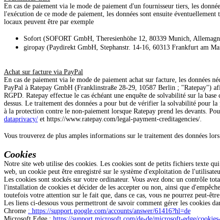
En cas de paiement via le mode de paiement d'un fournisseur tiers, les donnée
l'exécution de ce mode de paiement, les données sont ensuite éventuellement tr
locaux peuvent être par exemple
Sofort (SOFORT GmbH, Theresienhöhe 12, 80339 Munich, Allemagn
giropay (Paydirekt GmbH, Stephanstr. 14-16, 60313 Frankfurt am Ma
Achat sur facture via PayPal
En cas de paiement via le mode de paiement achat sur facture, les données néc
PayPal à Ratepay GmbH (Franklinstraße 28-29, 10587 Berlin ; "Ratepay") afin d
RGPD. Ratepay effectue le cas échéant une enquête de solvabilité sur la base d
dessus. Le traitement des données a pour but de vérifier la solvabilité pour la
à la protection contre le non-paiement lorsque Ratepay prend les devants. Pour
dataprivacy/
et
https://www.ratepay.com/legal-payment-creditagencies/.
Vous trouverez de plus amples informations sur le traitement des données lors
Cookies
Notre site web utilise des cookies. Les cookies sont de petits fichiers texte qu
web, un cookie peut être enregistré sur le système d'exploitation de l'utilisate
Les cookies sont stockés sur votre ordinateur. Vous avez donc un contrôle total
l'installation de cookies et décider de les accepter ou non, ainsi que d'empêc
toutefois votre attention sur le fait que, dans ce cas, vous ne pourrez peut-être 
Les liens ci-dessous vous permettront de savoir comment gérer les cookies da
Chrome
: https://support.google.com/accounts/answer/61416?hl=de
Microsoft Edge :
https://support.microsoft.com/de-de/microsoft-edge/cook