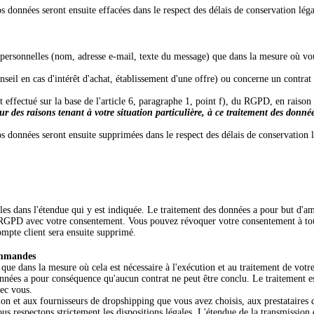
os données seront ensuite effacées dans le respect des délais de conservation l
 personnelles (nom, adresse e-mail, texte du message) que dans la mesure où vous
onseil en cas d'intérêt d'achat, établissement d'une offre) ou concerne un contrat
st effectué sur la base de l'article 6, paragraphe 1, point f), du RGPD, en raiso
r des raisons tenant à votre situation particulière, à ce traitement des donné
s données seront ensuite supprimées dans le respect des délais de conservation l
les dans l'étendue qui y est indiquée. Le traitement des données a pour but d'am
) du RGPD avec votre consentement. Vous pouvez révoquer votre consentement à to
ompte client sera ensuite supprimé.
commandes
que dans la mesure où cela est nécessaire à l'exécution et au traitement de vo
nées a pour conséquence qu'aucun contrat ne peut être conclu. Le traitement est e
vec vous.
n et aux fournisseurs de dropshipping que vous avez choisis, aux prestataires d
ous respectons strictement les dispositions légales. L'étendue de la transmissio